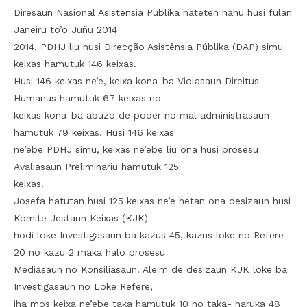
Diresaun Nasional Asistensia Públika hateten hahu husi fulan
Janeiru to’o Juñu 2014
2014, PDHJ liu husi Direcção Asistênsia Públika (DAP) simu
keixas hamutuk 146 keixas.
Husi 146 keixas ne’e, keixa kona-ba Violasaun Direitus
Humanus hamutuk 67 keixas no
keixas kona-ba abuzo de poder no mal administrasaun
hamutuk 79 keixas. Husi 146 keixas
ne’ebe PDHJ simu, keixas ne’ebe liu ona husi prosesu
Avaliasaun Preliminariu hamutuk 125
keixas.
Josefa hatutan husi 125 keixas ne’e hetan ona desizaun husi
Komite Jestaun Keixas (KJK)
hodi loke Investigasaun ba kazus 45, kazus loke no Refere
20 no kazu 2 maka halo prosesu
Mediasaun no Konsiliasaun. Aleim de desizaun KJK loke ba
Investigasaun no Loke Refere,
iha mos keixa ne’ebe taka hamutuk 10 no taka- haruka 48