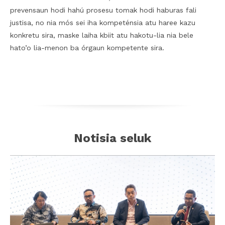
prevensaun hodi hahú prosesu tomak hodi haburas fali
justisa, no nia mós sei iha kompeténsia atu haree kazu
konkretu sira, maske laiha kbiit atu hakotu-lia nia bele
hato’o lia-menon ba órgaun kompetente sira.
Notisia seluk