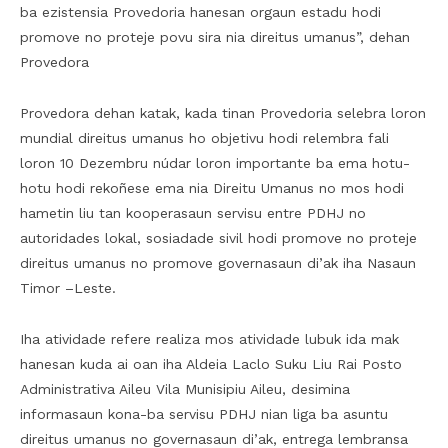
ba ezistensia Provedoria hanesan orgaun estadu hodi
promove no proteje povu sira nia direitus umanus”, dehan
Provedora
Provedora dehan katak, kada tinan Provedoria selebra loron
mundial direitus umanus ho objetivu hodi relembra fali
loron 10 Dezembru núdar loron importante ba ema hotu-
hotu hodi rekoñese ema nia Direitu Umanus no mos hodi
hametin liu tan kooperasaun servisu entre PDHJ no
autoridades lokal, sosiadade sivil hodi promove no proteje
direitus umanus no promove governasaun di’ak iha Nasaun
Timor –Leste.
Iha atividade refere realiza mos atividade lubuk ida mak
hanesan kuda ai oan iha Aldeia Laclo Suku Liu Rai Posto
Administrativa Aileu Vila Munisipiu Aileu, desimina
informasaun kona-ba servisu PDHJ nian liga ba asuntu
direitus umanus no governasaun di’ak, entrega lembransa