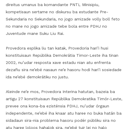
direitus umanus ba komandante PNTL Minisipiu,
kompetisaun sertame no diskursu ba estudante Pre-
Sekundaria no Sekundaria, no jogo amizade volly boll feto
no mane no jogo amizade tebe bola entre PDHJ no
Juventude mane Suku Liu Rai.
Provedora esplika liu tan katak, Provedoria hari’i husi
konstituisaun Repúblika Demokrátia Timor-Leste iha tinan
2002, nu’udar resposta xave estadu nian atu enfrenta
dezafiu sira ne’ebé nasaun ne’e hasoru hodi hari’i sosiedade
ida ne’ebé demokrátiku no justu.
Aleinde ne’e mos, Provedora Interina hatutan, bazeia ba
artigu 27 konstituisaun Repúblika Demokratika Timór-Leste,
prevee ona kona-ba ezisténsia PDHJ, nu’udar órgaun
independente, ne’ebé iha knaar atu haree no buka hatán ba
sidadaun sira-nia problema hasoru podér públiku sira no
atu haree loloos hahalok sira, ne’ebé tuir lei no halo