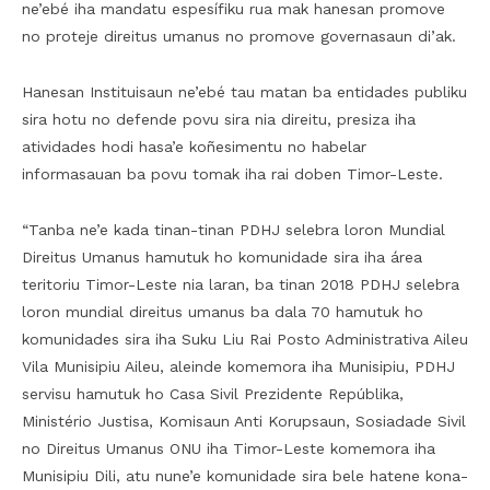
ne’ebé iha mandatu espesífiku rua mak hanesan promove
no proteje direitus umanus no promove governasaun di’ak.
Hanesan Instituisaun ne’ebé tau matan ba entidades publiku
sira hotu no defende povu sira nia direitu, presiza iha
atividades hodi hasa’e koñesimentu no habelar
informasauan ba povu tomak iha rai doben Timor-Leste.
“Tanba ne’e kada tinan-tinan PDHJ selebra loron Mundial
Direitus Umanus hamutuk ho komunidade sira iha área
teritoriu Timor-Leste nia laran, ba tinan 2018 PDHJ selebra
loron mundial direitus umanus ba dala 70 hamutuk ho
komunidades sira iha Suku Liu Rai Posto Administrativa Aileu
Vila Munisipiu Aileu, aleinde komemora iha Munisipiu, PDHJ
servisu hamutuk ho Casa Sivil Prezidente Repúblika,
Ministério Justisa, Komisaun Anti Korupsaun, Sosiadade Sivil
no Direitus Umanus ONU iha Timor-Leste komemora iha
Munisipiu Dili, atu nune’e komunidade sira bele hatene kona-