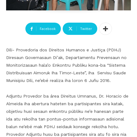
Facebook
Twitter
Dili- Provedoria dos Direitos Humanos e Justiça (PDHJ)
Diresaun Governasaun Di’ak, Departamentu Prevensaun no
Monitorizasaun hala’o Enkontru Publiku kona-ba “Sistema
Distribuisuan Aimoruk Iha Timor-Leste”, iha Servisu Saude
Munisipiu Dili, ne’ebé realiza iha loron 6 Juñu 2016.
Adjuntu Provedor ba área Direitus Umnanus, Dr. Horacio de
Almeida iha abertura hateten ba partisipantes sira katak,
objetivu husi sesaun enkontru públiku ne’e hanesan parte
ida atu rekolha tan pontus-pontus informasaun adisional
balun ne’ebé mak PDHJ seidauk konsege rekolha hotu.
Provedor Adjuntu husu ba partisipantes sira atu fo sira nia