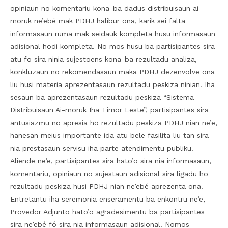
opiniaun no komentariu kona-ba dadus distribuisaun ai-
moruk ne’ebé mak PDHJ halibur ona, karik sei falta
informasaun ruma mak seidauk kompleta husu informasaun
adisional hodi kompleta. No mos husu ba partisipantes sira
atu fo sira ninia sujestoens kona-ba rezultadu analiza,
konkluzaun no rekomendasaun maka PDHJ dezenvolve ona
liu husi materia aprezentasaun rezultadu peskiza ninian. Iha
sesaun ba aprezentasaun rezultadu peskiza “Sistema
Distribuisaun Ai-moruk Iha Timor Leste”, partisipantes sira
antusiazmu no apresia ho rezultadu peskiza PDHJ nian ne’e,
hanesan meius importante ida atu bele fasilita liu tan sira
nia prestasaun servisu iha parte atendimentu publiku.
Aliende ne’e, partisipantes sira hato’o sira nia informasaun,
komentariu, opiniaun no sujestaun adisional sira ligadu ho
rezultadu peskiza husi PDHJ nian ne’ebé aprezenta ona.
Entretantu iha seremonia enseramentu ba enkontru ne’e,
Provedor Adjunto hato’o agradesimentu ba partisipantes
sira ne’ebé fó sira nia informasaun adisional. Nomos