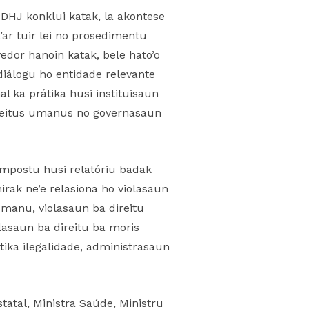
PDHJ konklui katak, la akontese
’ar tuir lei no prosedimentu
edor hanoin katak, bele hato’o
diálogu ho entidade relevante
 ka prátika husi instituisaun
ireitus umanus no governasaun
kompostu husi relatóriu badak
irak ne’e relasiona ho violasaun
umanu, violasaun ba direitu
lasaun ba direitu ba moris
tika ilegalidade, administrasaun
tatal, Ministra Saúde, Ministru