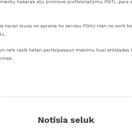
entu hakarak atu promove profisionalizmu PNTL para a
nia naran louva no apresia ho servisu PDHJ nian no sorti b
HJ.
un ne’e rasik hetan partisipasaun masimu husi entidades 
tomak.
Notisia seluk