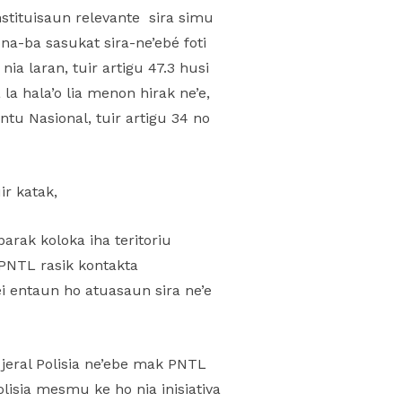
stituisaun relevante sira simu
a-ba sasukat sira-ne’ebé foti
ia laran, tuir artigu 47.3 husi
la hala’o lia menon hirak ne’e,
u Nasional, tuir artigu 34 no
r katak,
arak koloka iha teritoriu
 PNTL rasik kontakta
ei entaun ho atuasaun sira ne’e
jeral Polisia ne’ebe mak PNTL
isia mesmu ke ho nia inisiativa