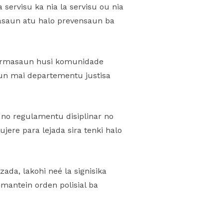
 servisu ka nia la servisu ou nia
igasaun atu halo prevensaun ba
formasaun husi komunidade
un mai departementu justisa
 no regulamentu disiplinar no
ere para lejada sira tenki halo
zada, lakohi neé la signisika
mantein orden polisial ba