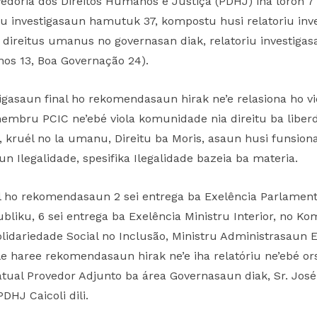
Provedoria dos Direitos Humanos e Justiça (PDHJ) iha loron 
iu investigasaun hamutuk 37, kompostu husi relatoriu inve
ireitus umanus no governasan diak, relatoriu investigas
nos 13, Boa Governação 24).
stigasaun final ho rekomendasaun hirak ne’e relasiona ho v
bru PCIC ne’ebé viola komunidade nia direitu ba liberd
 kruél no la umanu, Direitu ba Moris, asaun husi funsiona
un Ilegalidade, spesifika Ilegalidade bazeia ba materia.
nal ho rekomendasaun 2 sei entrega ba Exelência Parlament
ubliku, 6 sei entrega ba Exelência Ministru Interior, no K
lidariedade Social no Inclusão, Ministru Administrasaun E
ele haree rekomendasaun hirak ne’e iha relatóriu ne’ebé ors
 atual Provedor Adjunto ba área Governasaun diak, Sr. José
DHJ Caicoli dili.