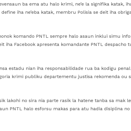
vensaun ba ema atu halo krimi, ne’e la signifika katak, iha
’e define iha ne’eba katak, membru Polisia se deit iha obr
 nonok komando PNTL sempre halo asaun inklui simu in
eit iha Facebook apresenta komandante PNTL despacho t
sa estadu nian iha responsabilidade rua ba kodigu penal
oria krimi publiku departementu justisa rekomenda ou suj
ik lakohi no sira nia parte rasik la hatene tanba sa mak le
un PNTL halo esforsu makas para atu hadia disiplina no 