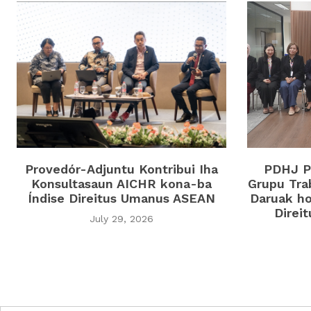
Provedór-Adjuntu Kontribui Iha
PDHJ Pa
Konsultasaun AICHR kona-ba
Grupu Tra
Índise Direitus Umanus ASEAN
Daruak ho
Direi
July 29, 2026