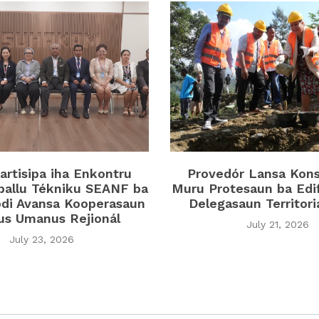
rtisipa iha Enkontru
Provedór Lansa Kon
ballu Tékniku SEANF ba
Muru Protesaun ba Edi
di Avansa Kooperasaun
Delegasaun Territor
tus Umanus Rejionál
July 21, 2026
July 23, 2026