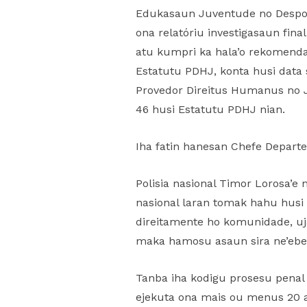
Edukasaun Juventude no Desport
ona relatóriu investigasaun fin
atu kumpri ka hala’o rekomendasa
Estatutu PDHJ, konta husi data s
Provedor Direitus Humanus no J
46 husi Estatutu PDHJ nian.
Iha fatin hanesan Chefe Departe
Polisia nasional Timor Lorosa’e
nasional laran tomak hahu husi 
direitamente ho komunidade, uja 
maka hamosu asaun sira ne’ebe
Tanba iha kodigu prosesu penal
ejekuta ona mais ou menus 20 a