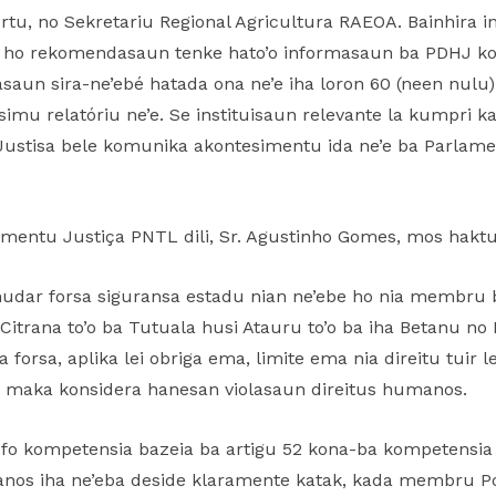
u, no Sekretariu Regional Agricultura RAEOA. Bainhira in
al ho rekomendasaun tenke hato’o informasaun ba PDHJ kon
un sira-ne’ebé hatada ona ne’e iha loron 60 (neen nulu) n
imu relatóriu ne’e. Se instituisaun relevante la kumpri ka 
ustisa bele komunika akontesimentu ida ne’e ba Parlament
mentu Justiça PNTL dili, Sr. Agustinho Gomes, mos haktui
 nudar forsa siguransa estadu nian ne’ebe ho nia membru b
Citrana to’o ba Tutuala husi Atauru to’o ba iha Betanu no
forsa, aplika lei obriga ema, limite ema nia direitu tuir l
 maka konsidera hanesan violasaun direitus humanos.
 fo kompetensia bazeia ba artigu 52 kona-ba kompetensia 
nos iha ne’eba deside klaramente katak, kada membru Pol