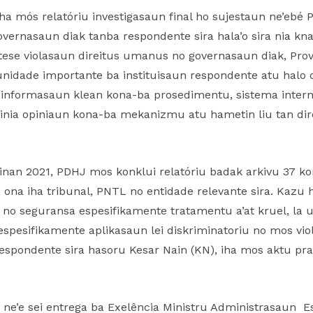
iha mós relatóriu investigasaun final ho sujestaun ne’ebé 
vernasaun diak tanba respondente sira hala’o sira nia kna
tese violasaun direitus umanus no governasaun diak, Prov
tunidade importante ba instituisaun respondente atu halo 
informasaun klean kona-ba prosedimentu, sistema internal
inia opiniaun kona-ba mekanizmu atu hametin liu tan d
I tinan 2021, PDHJ mos konklui relatóriu badak arkivu 37 
 ona iha tribunal, PNTL no entidade relevante sira. Kazu h
de no seguransa espesifikamente tratamentu a’at kruel, la 
espesifikamente aplikasaun lei diskriminatoriu no mos vio
espondente sira hasoru Kesar Nain (KN), iha mos aktu pra
k ne’e sei entrega ba Exelência Ministru Administrasaun Es