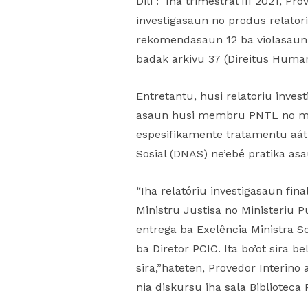
Dili : Iha trimestral III 2021, 
investigasaun no produs relator
rekomendasaun 12 ba violasaun d
badak arkivu 37 (Direitus Huma
Entretantu, husi relatoriu inve
asaun husi membru PNTL no mem
espesifikamente tratamentu aát,
Sosial (DNAS) ne’ebé pratika asa
“Iha relatóriu investigasaun fi
Ministru Justisa no Ministeriu P
entrega ba Exelência Ministra So
ba Diretor PCIC. Ita bo’ot sira b
sira,”hateten, Provedor Interino
nia diskursu iha sala Biblioteca P