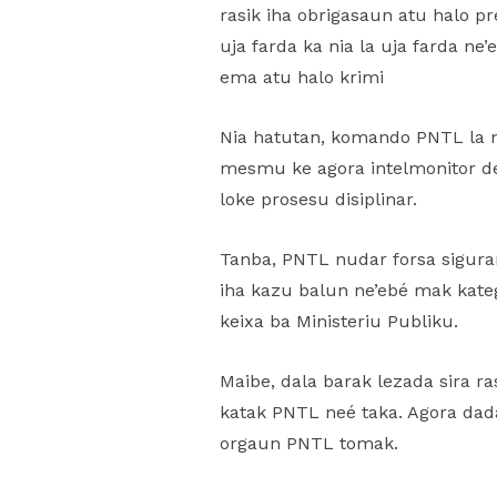
rasik iha obrigasaun atu halo pre
uja farda ka nia la uja farda ne
ema atu halo krimi
Nia hatutan, komando PNTL la
mesmu ke agora intelmonitor d
loke prosesu disiplinar.
Tanba, PNTL nudar forsa siguran
iha kazu balun ne’ebé mak kateg
keixa ba Ministeriu Publiku.
Maibe, dala barak lezada sira ras
katak PNTL neé taka. Agora dada
orgaun PNTL tomak.