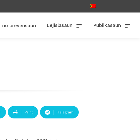
Lejislasaun
Publikasaun
n no prevensaun
l
Print
Telegram