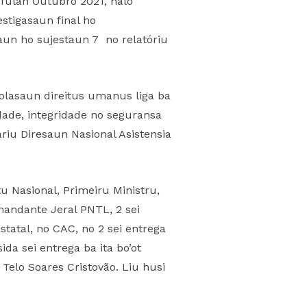
7 fulan Outubro 2021, halo
stigasaun final ho
aun ho sujestaun 7 no relatóriu
iolasaun direitus umanus liga ba
ade, integridade no seguransa
riu Diresaun Nasional Asistensia
u Nasional, Primeiru Ministru,
omandante Jeral PNTL, 2 sei
statal, no CAC, no 2 sei entrega
ida sei entrega ba ita bo’ot
 Telo Soares Cristovão. Liu husi