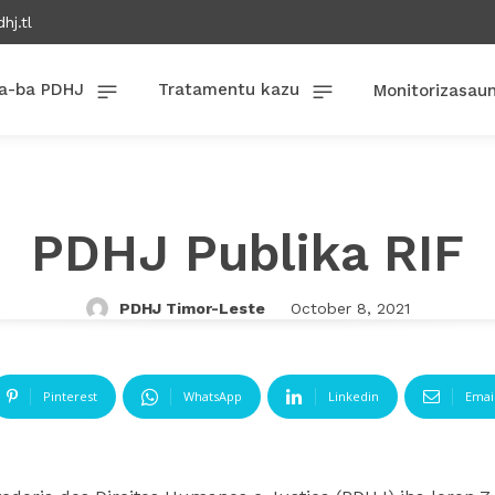
hj.tl
a-ba PDHJ
Tratamentu kazu
Monitorizasau
PDHJ Publika RIF
PDHJ Timor-Leste
October 8, 2021
Pinterest
WhatsApp
Linkedin
Emai