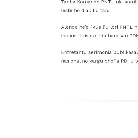
Tanba Komando PNTL nia komitm
leste ho diak liu tan.
Alende ne’e, ikus liu lori PNTL 
iha instituisaun ida hanesan PD
Entretantu serimonia publikasa
nasional no kargu chefia PDHJ 