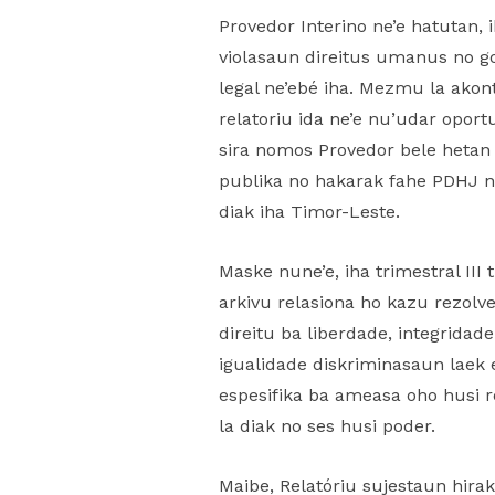
Provedor Interino ne’e hatutan, 
violasaun direitus umanus no go
legal ne’ebé iha. Mezmu la akon
relatoriu ida ne’e nu’udar opor
sira nomos Provedor bele hetan 
publika no hakarak fahe PDHJ n
diak iha Timor-Leste.
Maske nune’e, iha trimestral II
arkivu relasiona ho kazu rezolve
direitu ba liberdade, integrida
igualidade diskriminasaun laek 
espesifika ba ameasa oho husi r
la diak no ses husi poder.
Maibe, Relatóriu sujestaun hira