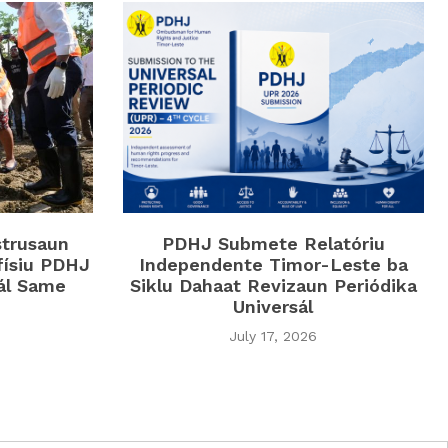
strusaun
PDHJ Submete Relatóriu
físiu PDHJ
Independente Timor-Leste ba
iál Same
Siklu Dahaat Revizaun Periódika
Universál
July 17, 2026