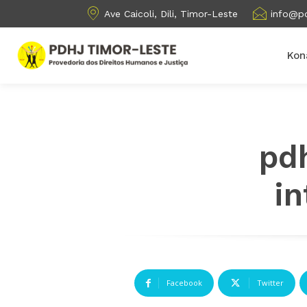
Ave Caicoli, Dili, Timor-Leste
info@pd
Kon
pdh
in
Facebook
Twitter