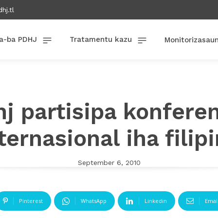
hj.tl
a-ba PDHJ
Tratamentu kazu
Monitorizasau
j partisipa konfere
ternasional iha filip
September 6, 2010
Pinterest
WhatsApp
Linkedin
Emai