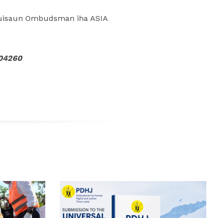
tituisaun Ombudsman iha ASIA
304260