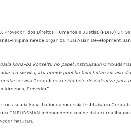
0, Provedor dos Direitos Humanos e Justisa (PDHJ) Dr. Se
anila-Filipina ne’ebe organiza husi Asian Development B
 koalia kona-ba konseitu no papel Instituisaun
Ombudsma
adia nia servisu, atu nune’e publiku bele hetan servisu dia
konaba servisu
Ombudsman
nian bele desentraliza para be
ias Ximenes, Provedor”.
ne’e mos koalia kona-ba independensia Instituisaun Ombud
isaun OMBUDSMAN independente maibe dala ruma iha nasa
ovedor hatutan.