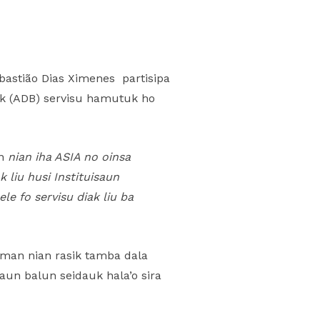
bastião Dias Ximenes partisipa
ank (ADB) servisu hamutuk ho
n
nian iha ASIA no oinsa
k liu husi Instituisaun
le fo servisu diak liu ba
sman nian rasik tamba dala
un balun seidauk hala’o sira