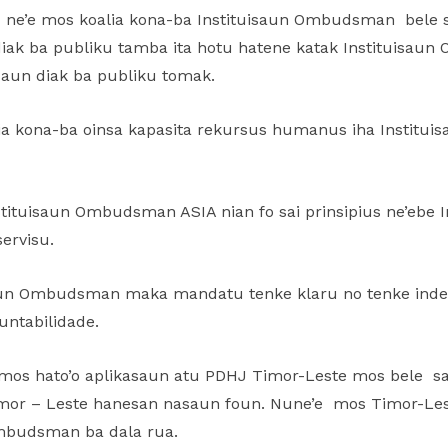
pu ne’e mos koalia kona-ba Instituisaun Ombudsman bele 
u diak ba publiku tamba ita hotu hatene katak Instituisa
aun diak ba publiku tomak.
lia kona-ba oinsa kapasita rekursus humanus iha Institu
stituisaun Ombudsman ASIA nian fo sai prinsipius ne’eb
ervisu.
saun Ombudsman maka mandatu tenke klaru no tenke indep
kuntabilidade.
r mos hato’o aplikasaun atu PDHJ Timor-Leste mos bele 
r – Leste hanesan nasaun foun. Nune’e mos Timor-Leste
 Ombudsman ba dala rua.