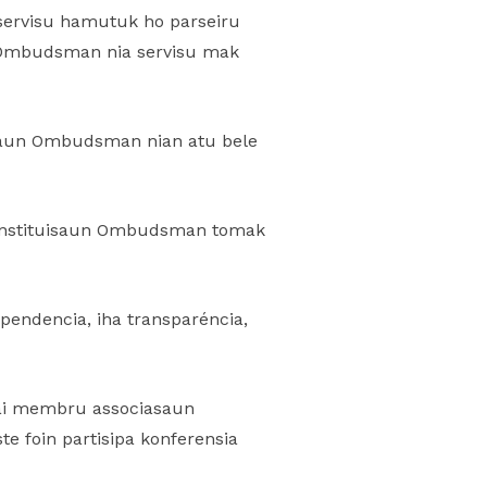
servisu hamutuk ho parseiru
un Ombudsman nia servisu mak
isaun Ombudsman nian atu bele
e Instituisaun Ombudsman tomak
endencia, iha transparéncia,
sai membru associasaun
 foin partisipa konferensia