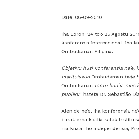
Date, 06-09-2010
Iha Loron 24 to’o 25 Agostu 201
konferensia internasional iha M
Ombudsman Filipina.
Objetivu husi konferensia ne’e,
Instituisaun
Ombudsman
bele h
Ombudsman
tantu koalia mos 
publiku
” hatete Dr. Sebastião D
Alen de ne’e, iha konferensia 
barak ema koalia katak Institu
nia kna’ar ho independensia, Pr