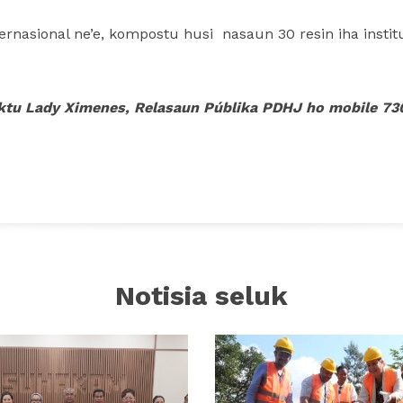
nternasional ne’e, kompostu husi nasaun 30 resin iha ins
aktu
Lady Ximenes, Relasaun Públika PDHJ ho mobile 7
Notisia seluk