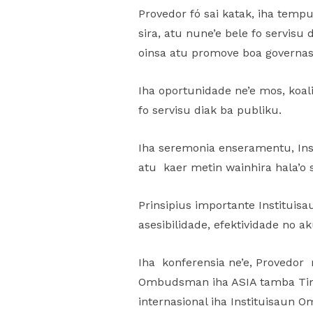
Provedor fó sai katak, iha tem
sira, atu nune’e bele fo servis
oinsa atu promove boa governas
Iha oportunidade ne’e mos, koa
fo servisu diak ba publiku.
Iha seremonia enseramentu, In
atu kaer metin wainhira hala’o s
Prinsipius importante Institui
asesibilidade, efektividade no a
Iha konferensia ne’e, Provedo
Ombudsman iha ASIA tamba Timo
internasional iha Instituisaun