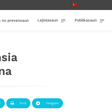
Lejislasaun
Publikasaun
n no prevensaun
nsia
ina
l
Print
Telegram