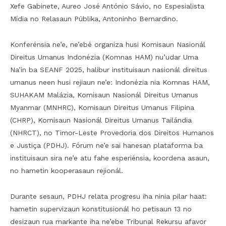
Xefe Gabinete, Aureo José António Sávio, no Espesialista
Mídia no Relasaun Públika, Antoninho Bernardino.
Konferénsia ne’e, ne’ebé organiza husi Komisaun Nasionál
Direitus Umanus Indonézia (Komnas HAM) nu’udar Uma
Na’in ba SEANF 2025, halibur instituisaun nasionál direitus
umanus neen husi rejiaun ne’e: Indonézia nia Komnas HAM,
SUHAKAM Malázia, Komisaun Nasionál Direitus Umanus
Myanmar (MNHRC), Komisaun Direitus Umanus Filipina
(CHRP), Komisaun Nasionál Direitus Umanus Tailándia
(NHRCT), no Timor-Leste Provedoria dos Direitos Humanos
e Justiça (PDHJ). Fórum ne’e sai hanesan plataforma ba
instituisaun sira ne’e atu fahe esperiénsia, koordena asaun,
no hametin kooperasaun rejionál.
Durante sesaun, PDHJ relata progresu iha ninia pilar haat:
hametin supervizaun konstitusionál ho petisaun 13 no
desizaun rua markante iha ne’ebe Tribunal Rekursu afavor