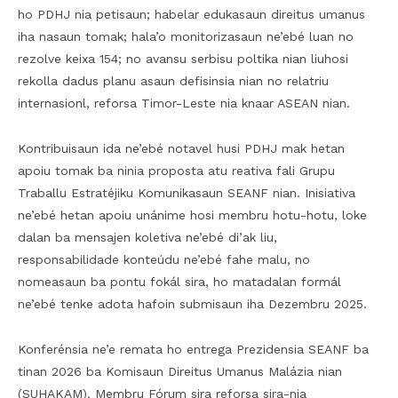
ho PDHJ nia petisaun; habelar edukasaun direitus umanus
iha nasaun tomak; hala’o monitorizasaun ne’ebé luan no
rezolve keixa 154; no avansu serbisu poltika nian liuhosi
rekolla dadus planu asaun defisinsia nian no relatriu
internasionl, reforsa Timor-Leste nia knaar ASEAN nian.
Kontribuisaun ida ne’ebé notavel husi PDHJ mak hetan
apoiu tomak ba ninia proposta atu reativa fali Grupu
Traballu Estratéjiku Komunikasaun SEANF nian. Inisiativa
ne’ebé hetan apoiu unánime hosi membru hotu-hotu, loke
dalan ba mensajen koletiva ne’ebé di’ak liu,
responsabilidade konteúdu ne’ebé fahe malu, no
nomeasaun ba pontu fokál sira, ho matadalan formál
ne’ebé tenke adota hafoin submisaun iha Dezembru 2025.
Konferénsia ne’e remata ho entrega Prezidensia SEANF ba
tinan 2026 ba Komisaun Direitus Umanus Malázia nian
(SUHAKAM). Membru Fórum sira reforsa sira-nia