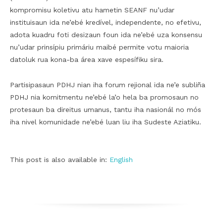
kompromisu koletivu atu hametin SEANF nu’udar
instituisaun ida ne’ebé kredível, independente, no efetivu,
adota kuadru foti desizaun foun ida ne’ebé uza konsensu
nu’udar prinsípiu primáriu maibé permite votu maioria
datoluk rua kona-ba área xave espesífiku sira.
Partisipasaun PDHJ nian iha forum rejional ida ne’e subliña
PDHJ nia komitmentu ne’ebé la’o hela ba promosaun no
protesaun ba direitus umanus, tantu iha nasionál no mós
iha nivel komunidade ne’ebé luan liu iha Sudeste Aziatiku.
This post is also available in:
English