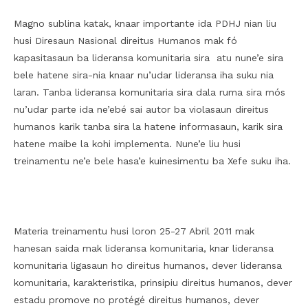
Magno sublina katak, knaar importante ida PDHJ nian liu
husi Diresaun Nasional direitus Humanos mak fó
kapasitasaun ba lideransa komunitaria sira atu nune’e sira
bele hatene sira-nia knaar nu’udar lideransa iha suku nia
laran. Tanba lideransa komunitaria sira dala ruma sira mós
nu’udar parte ida ne’ebé sai autor ba violasaun direitus
humanos karik tanba sira la hatene informasaun, karik sira
hatene maibe la kohi implementa. Nune’e liu husi
treinamentu ne’e bele hasa’e kuinesimentu ba Xefe suku iha.
Materia treinamentu husi loron 25-27 Abril 2011 mak
hanesan saida mak lideransa komunitaria, knar lideransa
komunitaria ligasaun ho direitus humanos, dever lideransa
komunitaria, karakteristika, prinsipiu direitus humanos, dever
estadu promove no protégé direitus humanos, dever