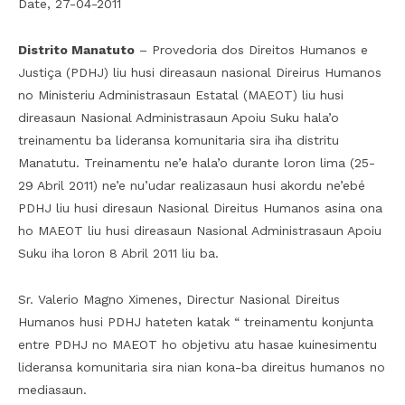
Date, 27-04-2011
Distrito Manatuto
– Provedoria dos Direitos Humanos e
Justiça (PDHJ) liu husi direasaun nasional Direirus Humanos
no Ministeriu Administrasaun Estatal (MAEOT) liu husi
direasaun Nasional Administrasaun Apoiu Suku hala’o
treinamentu ba lideransa komunitaria sira iha distritu
Manatutu. Treinamentu ne’e hala’o durante loron lima (25-
29 Abril 2011) ne’e nu’udar realizasaun husi akordu ne’ebé
PDHJ liu husi diresaun Nasional Direitus Humanos asina ona
ho MAEOT liu husi direasaun Nasional Administrasaun Apoiu
Suku iha loron 8 Abril 2011 liu ba.
Sr. Valerio Magno Ximenes, Directur Nasional Direitus
Humanos husi PDHJ hateten katak “ treinamentu konjunta
entre PDHJ no MAEOT ho objetivu atu hasae kuinesimentu
lideransa komunitaria sira nian kona-ba direitus humanos no
mediasaun.