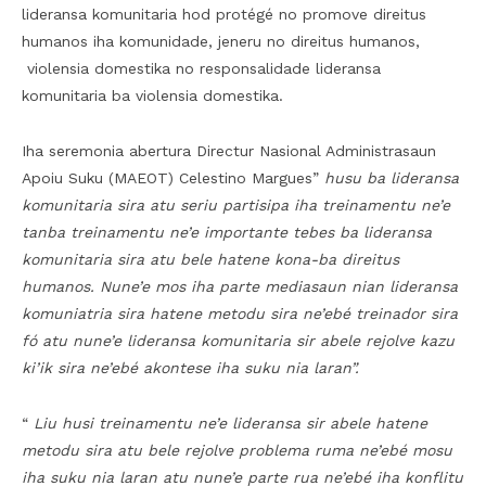
lideransa komunitaria hod protégé no promove direitus
humanos iha komunidade, jeneru no direitus humanos,
violensia domestika no responsalidade lideransa
komunitaria ba violensia domestika.
Iha seremonia abertura Directur Nasional Administrasaun
Apoiu Suku (MAEOT) Celestino Margues”
husu ba lideransa
komunitaria sira atu seriu partisipa iha treinamentu ne’e
tanba treinamentu ne’e importante tebes ba lideransa
komunitaria sira atu bele hatene kona-ba direitus
humanos. Nune’e mos iha parte mediasaun nian lideransa
komuniatria sira hatene metodu sira ne’ebé treinador sira
fó atu nune’e lideransa komunitaria sir abele rejolve kazu
ki’ik sira ne’ebé akontese iha suku nia laran”.
“
Liu husi treinamentu ne’e lideransa sir abele hatene
metodu sira atu bele rejolve problema ruma ne’ebé mosu
iha suku nia laran atu nune’e parte rua ne’ebé iha konflitu