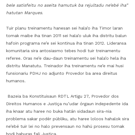
bele satisfeitu no aseita hamutuk ba rejultadu ne’ebé iha”
hatutan Marques
.
Tuir planu treinamentu hanesan sei hala’o iha Timor laran
tomak maibe iha tinan 2011 sei hala’o uluk iha distritu balun
hafoin programa ne’e sei kontinua iha tinan 2012. Lideransa
komunitaria sira antosiasmo tebes hodi tuir treinamentu
referee. Oras ne’e dau-daun treinamentu sei hala’o hela iha
distritu Manatutu. Treinador iha treinamentu ne’e mai husi
funsionariu PDHJ no adjunto Provedor ba area direitus
humanos.
Bazeia ba Konstituisaun RDTL Artigu 27, Provedor dos
Direitos Humanos e Justiça nu’udar órgaun indepedente ida
iha knaar atu haree no buka hatán sidadaun sira-nia
problema sakar podér públiku, atu haree loloos hahalok sira
ne’ebé tuir lei no halo prevensaun no hahú prosesu tomak
hodi haburas fali Justiça.