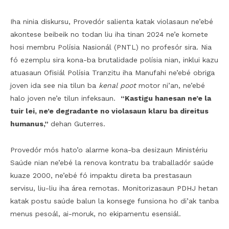
Iha ninia diskursu, Provedór salienta katak violasaun ne’ebé
akontese beibeik no todan liu iha tinan 2024 ne’e komete
hosi membru Polísia Nasionál (PNTL) no profesór sira. Nia
fó ezemplu sira kona-ba brutalidade polísia nian, inklui kazu
atuasaun Ofisiál Polísia Tranzitu iha Manufahi ne’ebé obriga
joven ida see nia tilun ba
kenal poot
motor ni’an, ne’ebé
halo joven ne’e tilun infeksaun.
“Kastigu hanesan ne’e la
tuir lei, ne’e degradante no violasaun klaru ba direitus
humanus,”
dehan Guterres.
Provedór mós hato’o alarme kona-ba desizaun Ministériu
Saúde nian ne’ebé la renova kontratu ba traballadór saúde
kuaze 2000, ne’ebé fó impaktu direta ba prestasaun
servisu, liu-liu iha área remotas. Monitorizasaun PDHJ hetan
katak postu saúde balun la konsege funsiona ho di’ak tanba
menus pesoál, ai-moruk, no ekipamentu esensiál.