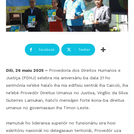
Facebook
Twitter
Dili, 26 maiu 2025 –
Provedoria dos Direitos Humanos e
Justiça (PDHJ) selebra nia aniversáriu ba dala 21 ho
serimónia ne’ebé hala’o iha nia edifisiu sentrál iha Caicoli, iha
ne’ebé Provedór Direitus Umanus no Justisa, Virgílio da Silva
Guterres Lamukan, hato’o mensájen forte kona-ba direitus
umanus no governasaun iha Timor-Leste.
Hamutuk ho lideransa superiór no funsionáriu sira hosi
eskritóriu nasionál no delegasaun teritoriál, Provedór uza