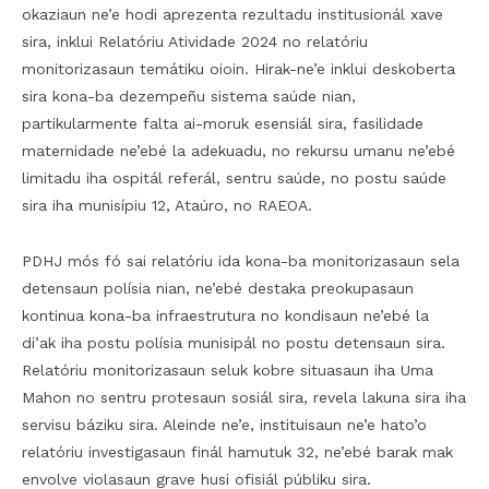
okaziaun ne’e hodi aprezenta rezultadu institusionál xave
sira, inklui Relatóriu Atividade 2024 no relatóriu
monitorizasaun temátiku oioin. Hirak-ne’e inklui deskoberta
sira kona-ba dezempeñu sistema saúde nian,
partikularmente falta ai-moruk esensiál sira, fasilidade
maternidade ne’ebé la adekuadu, no rekursu umanu ne’ebé
limitadu iha ospitál referál, sentru saúde, no postu saúde
sira iha munisípiu 12, Ataúro, no RAEOA.
PDHJ mós fó sai relatóriu ida kona-ba monitorizasaun sela
detensaun polísia nian, ne’ebé destaka preokupasaun
kontinua kona-ba infraestrutura no kondisaun ne’ebé la
di’ak iha postu polísia munisipál no postu detensaun sira.
Relatóriu monitorizasaun seluk kobre situasaun iha Uma
Mahon no sentru protesaun sosiál sira, revela lakuna sira iha
servisu báziku sira. Aleinde ne’e, instituisaun ne’e hato’o
relatóriu investigasaun finál hamutuk 32, ne’ebé barak mak
envolve violasaun grave husi ofisiál públiku sira.