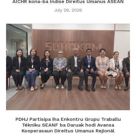
AICHR kona-ba Índise Direitus Umanus ASEAN
July 29, 2026
PDHJ Partisipa iha Enkontru Grupu Traballu
Tékniku SEANF ba Daruak hodi Avansa
Kooperasaun Direitus Umanus Rejionál