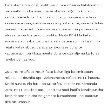
Iha sistema prizionál, instituisaun ne’e observa katak detidu
balu nafatin laiha asesu ba asisténsia legál no kuidadu
saúde ne’ebé loos. Iha Prizaun Suai, prizioneiru sira lahó
sasán ijiene nian, inklui sabaun no pastadente, durante fulan
rua resin, enkuantu transportasaun ai-han ba prizaun sira
atraza tanba limitasaun lojístika. Maski PDHJ la hetan
evidénsia kona-ba tortura iha sela detensaun nia laran, nia
relata katak abuzu dalabarak akontese durante
kapturasaun, partikularmente durante uza aljema ka forsa
ne’ebé demaziadu.
Guterres rekoñese katak falta balun liga ba limitasaun
rekursu no dezafiu aprovizionamentu ne’ebé PNTL hasoru.
Maski nune’e, nia husu ba Ministériu Interiór no Komandu
Jerál PNTL atu foti pasu konkretu hodi hadi’a kondisaun iha
fatin detensaun sira no garante kumprimentu ba padraun
direitus umanus.