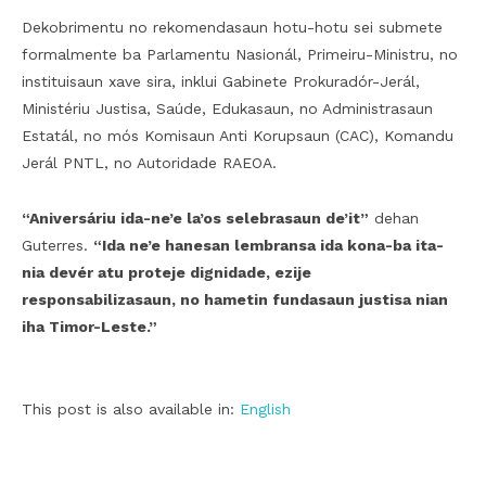
Dekobrimentu no rekomendasaun hotu-hotu sei submete
formalmente ba Parlamentu Nasionál, Primeiru-Ministru, no
instituisaun xave sira, inklui Gabinete Prokuradór-Jerál,
Ministériu Justisa, Saúde, Edukasaun, no Administrasaun
Estatál, no mós Komisaun Anti Korupsaun (CAC), Komandu
Jerál PNTL, no Autoridade RAEOA.
“Aniversáriu ida-ne’e la’os selebrasaun de’it”
dehan
Guterres.
“Ida ne’e hanesan lembransa ida kona-ba ita-
nia devér atu proteje dignidade, ezije
responsabilizasaun, no hametin fundasaun justisa nian
iha Timor-Leste.”
This post is also available in:
English