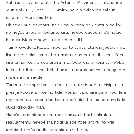
Publiku hala’o enkontru ho Adjuntu Prezidente autoridade
Munisipiu Dili, José F. X. Smith, ho nia ekipa iha salaun
enkontru Munisipiu Dili.
Objetivu husi enkontru ne’e koalia kona ba Jestaun ba lixu
no negosiantes ambulante sira, ne’ebé dadaun ne’e halao
hela aktividade negosiu iha sidade dili.
Tuir Provedora katak, importante tebes atu kria jestaun ba
lixu ne’ebé diak tanba ho tempu udan ne’ebe iha mak foer
sira la hamos no soe arbiru mak bele kria ambiente ne’ebé
ladiak hodi ikus mai bele hamosu moras hanesan dengue ba
iha ema nia saude.
Tanba ne’e importante tebes atu autoridade munisipiu sira
presija koopera mós ho lider komunitariu sira para hodi kria
regulamentu jestaun ba lixu ne’ebé diak ba iha komunidade
suku idak-idak nian.
Nune’e komunidade sira mós hamutuk hodi hakruk ba
regulamentu ne’ebé iha hodi la soe foer arbiru no kria
ambiente mós ba iha sira nia bairu laran.