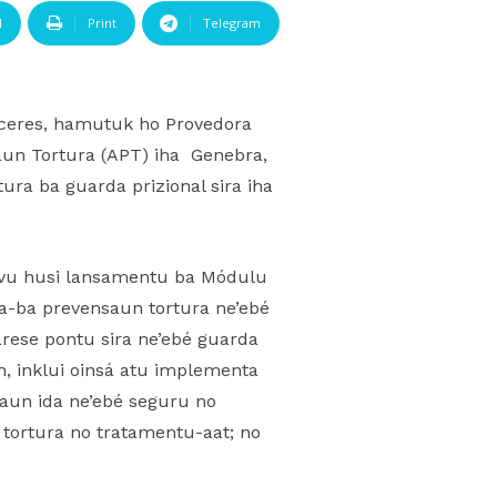
l
Print
Telegram
árceres, hamutuk ho Provedora
aun Tortura (APT) iha Genebra,
ra ba guarda prizional sira iha
tivu husi lansamentu ba Módulu
a-ba prevensaun tortura ne’ebé
arese pontu sira ne’ebé guarda
an, inklui oinsá atu implementa
zaun ida ne’ebé seguru no
a tortura no tratamentu-aat; no