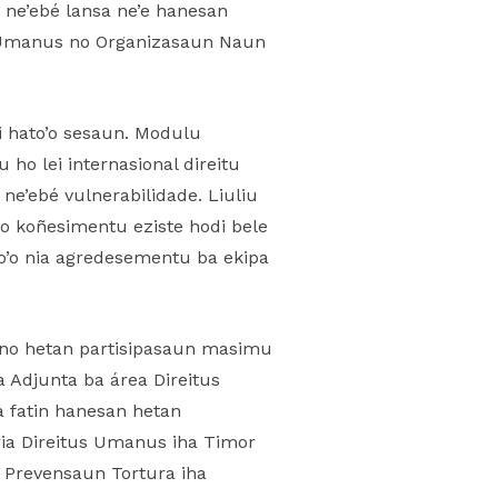
 ne’ebé lansa ne’e hanesan
itu Umanus no Organizasaun Naun
i hato’o sesaun. Modulu
ho lei internasional direitu
ne’ebé vulnerabilidade. Liuliu
no koñesimentu eziste hodi bele
to’o nia agredesementu ba ekipa
, no hetan partisipasaun masimu
 Adjunta ba área Direitus
ha fatin hanesan hetan
ria Direitus Umanus iha Timor
n Prevensaun Tortura iha