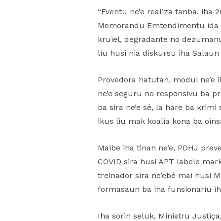
“Eventu ne’e realiza tanba, iha
Memorandu Emtendimentu ida atu
kruiel, degradante no dezumanu,
liu husi nia diskursu iha Salaun
Provedora hatutan, modul ne’e i
ne’e seguru no responsivu ba pri
ba sira ne’e sé, la hare ba krim
ikus liu mak koalia kona ba oins
Maibe iha tinan ne’e, PDHJ prev
COVID sira husi APT labele mark
treinador sira ne’ebé mai husi M
formasaun ba iha funsionariu iha
Iha sorin seluk, Ministru Justiç