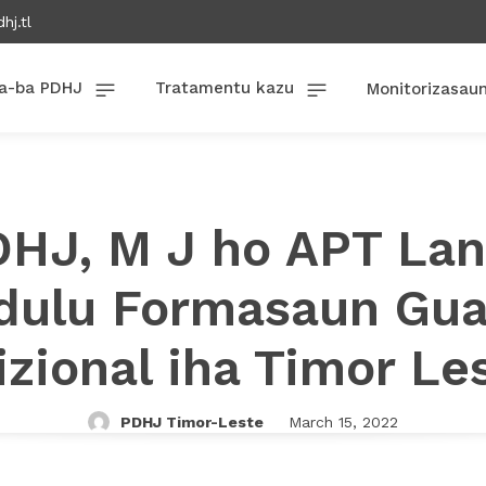
hj.tl
a-ba PDHJ
Tratamentu kazu
Monitorizasau
HJ, M J ho APT La
dulu Formasaun Gua
izional iha Timor Le
PDHJ Timor-Leste
March 15, 2022