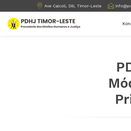
Ave Caicoli, Dili, Timor-Leste
info@pd
Kon
PD
Mó
Pr