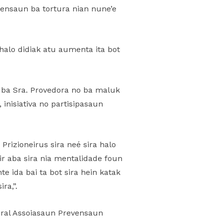
vensaun ba tortura nian nune’e
 halo didiak atu aumenta ita bot
se ba Sra. Provedora no ba maluk
inisiativa no partisipasaun
Prizioneirus sira neé sira halo
r aba sira nia mentalidade foun
e ida bai ta bot sira hein katak
ra,”.
eral Assoiasaun Prevensaun