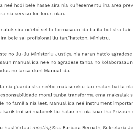
da neé hodi bele hasae sira nia kuñesementu iha area pre
ira nia servisu lor-loron nian.
maluk sira ne’ebé sei fo formasaun ida ba ita bot sira tuir
ra bele sai profisional liu tan,”hateten, Ministru.
ste no liu-liu Ministeriu Justiça nia naran hato’o agrade
asaun manual ida ne’e no agradese tanba ho kolaborasaun, 
odus no lansa duni Manual ida.
ta nia guarda sira neébe mak servisu tau matan bai ta nia 
 responsabilidade moral tanba transforma ema maksalak si
e no familia nia leet, Manual ida neé instrument important
karik imi sei matenek liu halao imi nia knar iha Prizaun si
iu husi Virtual
meeting
Sra. Barbara Bernath, Sekretaria J