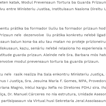
teten katak, Modul Prevensaun Tortura ba Guarda Prizaun
tivu entre Ministeriu Justisa, Instituisaun Nasiona Dire
entu prátika ba formador liuliu ba formador prizaun hod
izaun ne’e dezenvolve liu prátika konkretu ne’ebé ligadu 
saun balun kona-ba atu tau matan no proteje prizioneiru 
diskusaun, kazu, senáriu ne’ebé relasiona ho esperiensia 
atitude guarda prizaun. Aleinde ne’e Sra. Barbara mós ha
envolve modul prevensaun tortura ba guarda prizaun.
 ne’e rasik realiza iha Sala enkontru Ministeriu Justiça
us I Justiça, Sra. Jesuina Maria F. Gomes, MPA, Provedora
riana Magno, inklui kargu Xefia no Diretores PDHJ sira. I
tiça, Dr. Manuel Cárceres no nia estrutura, Unidade Aseso
 partisipasaun via Virtual husi Sekretaria Jeral Assoiasau