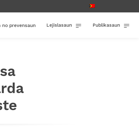
Lejislasaun
Publikasaun
n no prevensaun
nsa
rda
ste