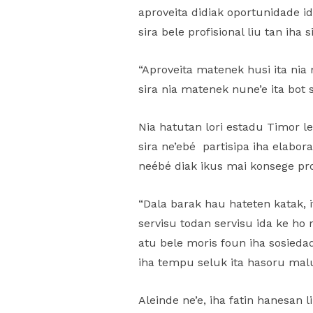
aproveita didiak oportunidade i
sira bele profisional liu tan iha s
“Aproveita matenek husi ita nia 
sira nia matenek nune’e ita bot si
Nia hatutan lori estadu Timor le
sira ne’ebé partisipa iha elabor
neébé diak ikus mai konsege pr
“Dala barak hau hateten katak, i
servisu todan servisu ida ke ho
atu bele moris foun iha sosiedad
iha tempu seluk ita hasoru malu 
Aleinde ne’e, iha fatin hanesan l