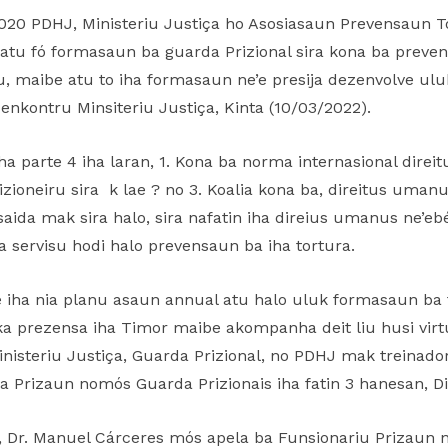
 2020 PDHJ, Ministeriu Justiça ho Asosiasaun Prevensaun 
 fó formasaun ba guarda Prizional sira kona ba prevens
 maibe atu to iha formasaun ne’e presija dezenvolve ulu
 enkontru Minsiteriu Justiça, Kinta (10/03/2022).
ha parte 4 iha laran, 1. Kona ba norma internasional dire
zioneiru sira k lae ? no 3. Koalia kona ba, direitus umanus
i saida mak sira halo, sira nafatin iha direius umanus ne’
a servisu hodi halo prevensaun ba iha tortura.
e iha nia planu asaun annual atu halo uluk formasaun ba 
a prezensa iha Timor maibe akompanha deit liu husi virtu
inisteriu Justiça, Guarda Prizional, no PDHJ mak treinador s
 Prizaun nomós Guarda Prizionais iha fatin 3 hanesan, Dil
a, Dr. Manuel Cárceres mós apela ba Funsionariu Prizaun n