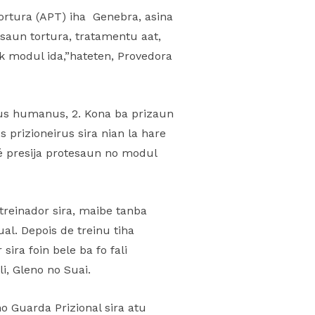
Tortura (APT) iha Genebra, asina
aun tortura, tratamentu aat,
k modul ida,”hateten, Provedora
itus humanus, 2. Kona ba prizaun
 prizioneirus sira nian la hare
ebé presija protesaun no modul
treinador sira, maibe tanba
al. Depois de treinu tiha
ira foin bele ba fo fali
i, Gleno no Suai.
o Guarda Prizional sira atu