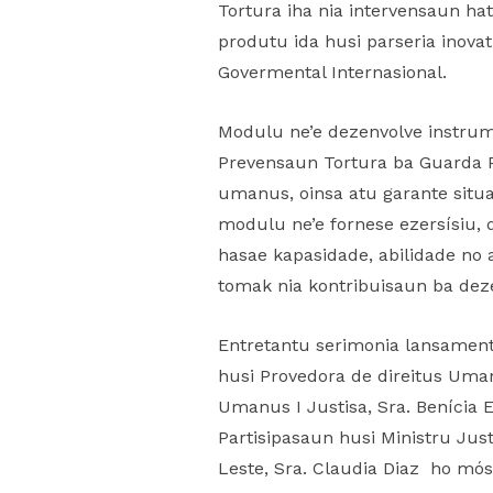
Tortura iha nia intervensaun ha
produtu ida husi parseria inova
Govermental Internasional.
Modulu ne’e dezenvolve instrum
Prevensaun Tortura ba Guarda Pr
umanus, oinsa atu garante situa
modulu ne’e fornese ezersísiu, 
hasae kapasidade, abilidade no 
tomak nia kontribuisaun ba dez
Entretantu serimonia lansamentu
husi Provedora de direitus Uman
Umanus I Justisa, Sra. Benícia E
Partisipasaun husi Ministru Jus
Leste, Sra. Claudia Diaz ho mós