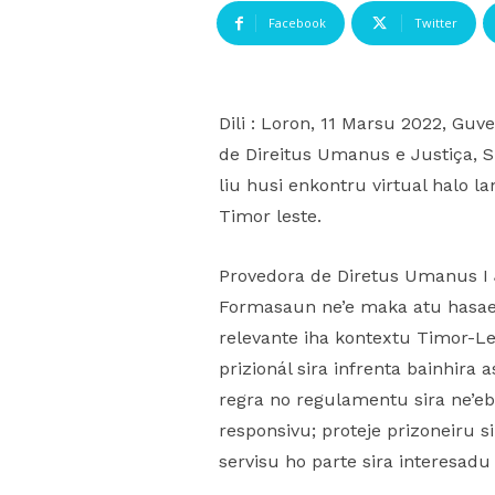
Facebook
Twitter
Dili : Loron, 11 Marsu 2022, Gu
de Direitus Umanus e Justiça, 
liu husi enkontru virtual halo
Timor leste.
Provedora de Diretus Umanus I 
Formasaun ne’e maka atu hasae 
relevante iha kontextu Timor-Le
prizionál sira infrenta bainhira
regra no regulamentu sira ne’eb
responsivu; proteje prizoneiru s
servisu ho parte sira interesadu 