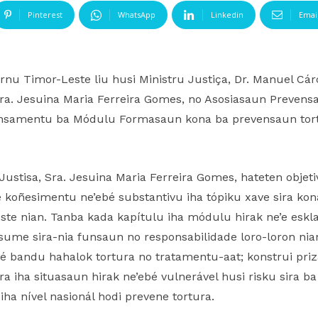
Pinterest
WhatsApp
Linkedin
Emai
vernu Timor-Leste liu husi Ministru Justiça, Dr. Manuel C
Sra. Jesuina Maria Ferreira Gomes, no Asosiasaun Prevens
 lansamentu ba Módulu Formasaun kona ba prevensaun tortu
Justisa, Sra. Jesuina Maria Ferreira Gomes, hateten obje
koñesimentu ne’ebé substantivu iha tópiku xave sira kon
ste nian. Tanba kada kapítulu iha módulu hirak ne’e eskl
 asume sira-nia funsaun no responsabilidade loro-loron ni
é bandu hahalok tortura no tratamentu-aat; konstrui pri
ira iha situasaun hirak ne’ebé vulnerável husi risku sira b
iha nível nasionál hodi prevene tortura.