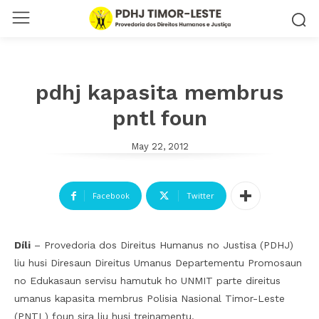
pdhj kapasita membrus
pntl foun
May 22, 2012
Facebook
Twitter
Díli
– Provedoria dos Direitus Humanus no Justisa (PDHJ)
liu husi Diresaun Direitus Umanus Departementu Promosaun
no Edukasaun servisu hamutuk ho UNMIT parte direitus
umanus kapasita membrus Polisia Nasional Timor-Leste
(PNTL) foun sira liu husi treinamentu.