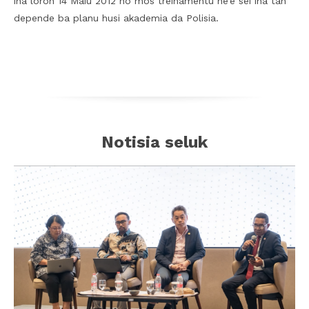
iha loron 14 Maiu 2012 no mos treinamentu ne’e sei iha tan
depende ba planu husi akademia da Polisia.
Notisia seluk