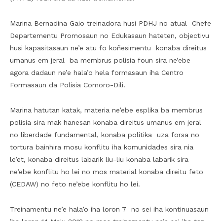
Marina Bernadina Gaio treinadora husi PDHJ no atual Chefe
Departementu Promosaun no Edukasaun hateten, objectivu
husi kapasitasaun ne’e atu fo koñesimentu konaba direitus
umanus em jeral ba membrus polisia foun sira ne’ebe
agora dadaun ne’e hala’o hela formasaun iha Centro
Formasaun da Polisia Comoro-Dili.
Marina hatutan katak, materia ne’ebe esplika ba membrus
polisia sira mak hanesan konaba direitus umanus em jeral
no liberdade fundamental, konaba politika uza forsa no
tortura bainhira mosu konflitu iha komunidades sira nia
le’et, konaba direitus labarik liu-liu konaba labarik sira
ne’ebe konflitu ho lei no mos material konaba direitu feto
(CEDAW) no feto ne’ebe konflitu ho lei.
Treinamentu ne’e hala’o iha loron 7 no sei iha kontinuasaun