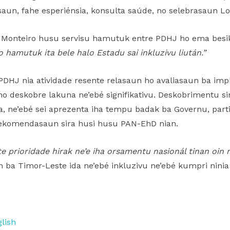
esaun, fahe esperiénsia, konsulta saúde, no selebrasaun L
o Monteiro husu servisu hamutuk entre PDHJ ho ema besik
o hamutuk ita bele halo Estadu sai inkluzivu liután.”
PDHJ nia atividade resente relasaun ho avaliasaun ba i
o deskobre lakuna ne’ebé signifikativu. Deskobrimentu sira
i’a, ne’ebé sei aprezenta iha tempu badak ba Governu, part
 rekomendasaun sira husi husu PAN-EhD nian.
te prioridade hirak ne’e iha orsamentu nasionál tinan oin n
ba Timor-Leste ida ne’ebé inkluzivu ne’ebé kumpri nini
lish