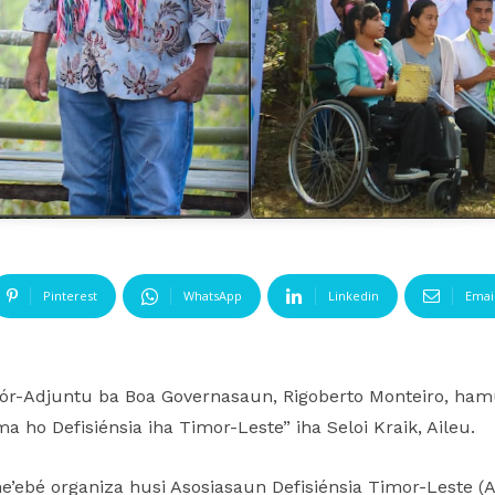
Pinterest
WhatsApp
Linkedin
Emai
ór-Adjuntu ba Boa Governasaun, Rigoberto Monteiro, ha
o Defisiénsia iha Timor-Leste” iha Seloi Kraik, Aileu.
’ebé organiza husi Asosiasaun Defisiénsia Timor-Leste 