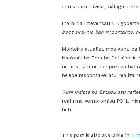
edukasaun sívika, diálogu, refl
Iha ninia intevensaun, Rigobert
boot sira-nia lian importante, n
Monteiro atualiza mós kona-ba 
Nasionál ba Ema ho Defisiénsia n
no área sira ne’ebé presiza had
ne’ebé responsavel atu realiza
“Ami insiste ba Estadu atu refle
reafirma kompromisu PDHJ nian 
hotu.
This post is also available in:
Eng