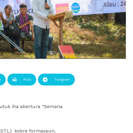
l
Print
Telegram
mutuk iha abertura “Semana
(ADTL) kobre formasaun,