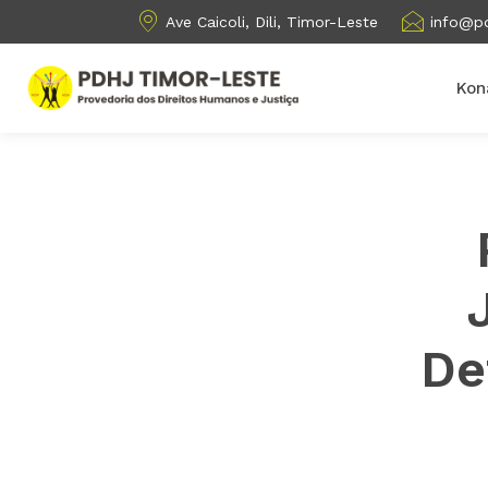
Ave Caicoli, Dili, Timor-Leste
info@pd
Kon
De