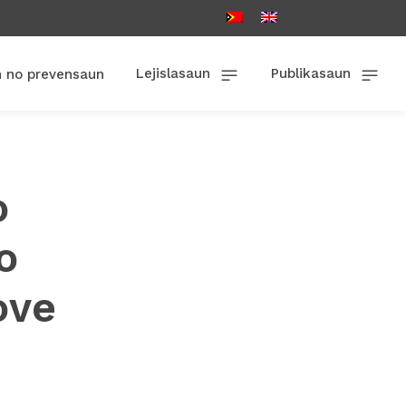
Lejislasaun
Publikasaun
n no prevensaun
o
o
ove