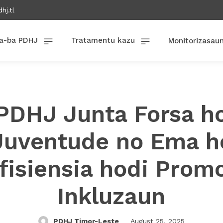
hj.tl
a-ba PDHJ
Tratamentu kazu
Monitorizasau
PDHJ Junta Forsa h
Juventude no Ema h
fisiensia hodi Prom
Inkluzaun
PDHJ Timor-Leste
August 25, 2025