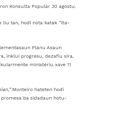
oron Konsulta Populár 30 agostu.
 liu tan, hodi nota katak
“ita-
mplementasaun Planu Asaun
, inklui progresu, dezafiu sira,
ikularmente ministériu xave 11
ian,”
Monteiro hateten hodi
a promesa ba sidadaun hotu-