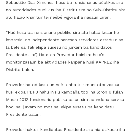
Sebastião Dias Ximenes, husu ba funsionarius públikus sira
no autoridades publikus iha Distritu sira no Sub-Distritu sira
atu halaó knar tuir lei neébé vigora iha nasaun laran.
“Haú husu ba funsionariu publiku sira atu halaó knaar ho
imparsial no independente hanesan servidores estadu nian
la bele sai fali ekipa susesu no jurkam ba kandidatos
Presidente sira”, Hateten Provedor bainhira hala’o
monitorizasaun ba aktividades kanpaña husi KAPREZ iha
Distrito balun.
Provedor hatoó kestaun neé tanba tuir monitotorizasaun
husi ekipa PDHJ hahu inisiu kampaña toó iha loron 6 fulan
Marsu 2012 funsionariu publiku balun sira abandona servisu
hodi sai jurkam no mos sai ekipa susesu ba kandidatu
Presidente balun.
Provedor haktuir kandidatos Presidente sira nia diskursu iha