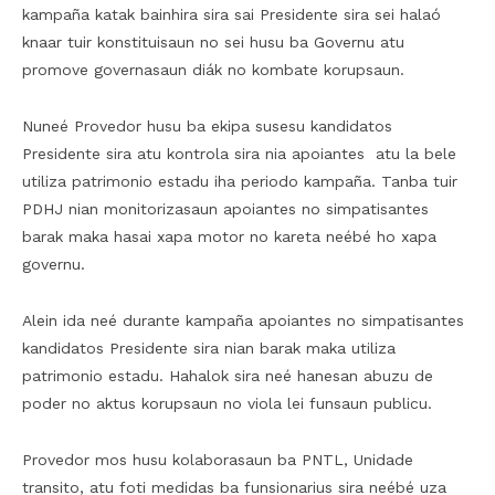
kampaña katak bainhira sira sai Presidente sira sei halaó
knaar tuir konstituisaun no sei husu ba Governu atu
promove governasaun diák no kombate korupsaun.
Nuneé Provedor husu ba ekipa susesu kandidatos
Presidente sira atu kontrola sira nia apoiantes atu la bele
utiliza patrimonio estadu iha periodo kampaña. Tanba tuir
PDHJ nian monitorizasaun apoiantes no simpatisantes
barak maka hasai xapa motor no kareta neébé ho xapa
governu.
Alein ida neé durante kampaña apoiantes no simpatisantes
kandidatos Presidente sira nian barak maka utiliza
patrimonio estadu. Hahalok sira neé hanesan abuzu de
poder no aktus korupsaun no viola lei funsaun publicu.
Provedor mos husu kolaborasaun ba PNTL, Unidade
transito, atu foti medidas ba funsionarius sira neébé uza