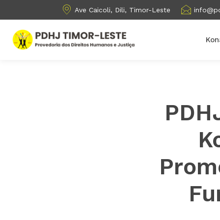
Ave Caicoli, Dili, Timor-Leste
info@pd
Kon
PDHJ
K
Prom
Fu