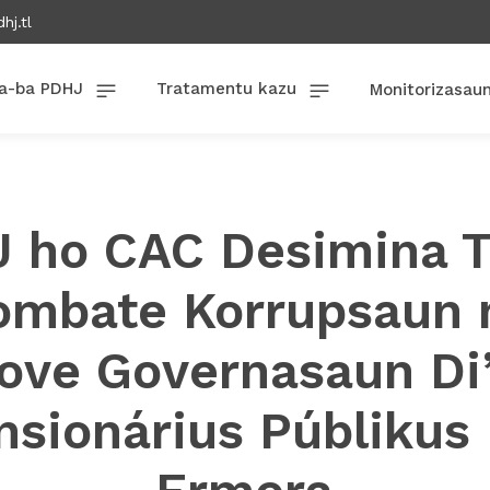
hj.tl
a-ba PDHJ
Tratamentu kazu
Monitorizasau
 ho CAC Desimina T
ombate Korrupsaun 
ove Governasaun Di’
nsionárius Públikus 