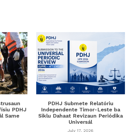
strusaun
PDHJ Submete Relatóriu
físiu PDHJ
Independente Timor-Leste ba
iál Same
Siklu Dahaat Revizaun Periódika
Universál
July 17, 2026