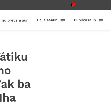
Lejislasaun
Publikasaun
n no prevensaun
átiku
no
ak ba
Iha