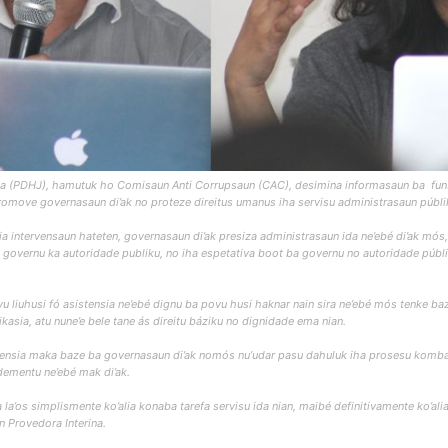
a (PDHJ), hamutuk ho Comisaun Anti Corrupsaun (CAC), desimina informasaun ba funs
move governasaun di’ak no proteze direitus umanus iha servisu administrasaun públi
ia intervensaun hateten, governasaun di’ak presiza administrasaun ida ne’ebé di’ak mós,
 governu ka autoridade publiku, no iha espetativa boot ba governu no autoridade públik
povu liuhusi fó asistensia ne’ebé dignu ba povu husi haknar nain sira ne’ebé mós tenke 
kasia, atu nune’e bele tane ás direitu báziku no dignidade ema nian.
parensia maka baze ba governasaun di’ak nomós nu’udar pasu dahuluk iha prosesu komba
dementu ne’ebé mak di’ak.
ta la’os simplismente ko’alia konaba tarefa servisu ida nian, maibé definitivamente ko’a
n Provedora Interina.