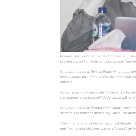
Ermera :
Provedoria Direitus Humanus no Justis
prevensaun no kombate aktu korrupsaun hodi pro
Provedora Interina, Benícia Eriana Magno iha nin
sensibilidade ba sidadaun sira-nia interasaun ho
efikasia.
Governasaun di’ak liu-liu atu lori benefisiu ba 
transparensia, responsabilidade, imparsiál no efi
Provedora Interina informa liutan katak, trans
sistema sira hanesan arkivu, regulatoriu no aten
“Wainhira ita ko’alia konaba responsabilidade, i
ne’e iha maneira ida oportunu no efisiente”, deha