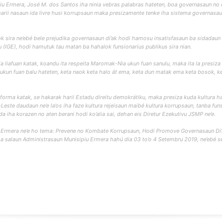
iu Ermera, José M. dos Santos iha ninia vebras palabras hateten, boa governasaun no 
harii nasaun ida livre husi korrupsaun maka presizamente tenke iha sistema governasaun
k sira ne’ebé bele prejudika governasaun di’ak hodi hamosu insatisfasaun ba sidadaun si
(IGE), hodi hamutuk tau matan ba hahalok funsionarius publikus sira nian.
a liafuan katak, koandu ita respeita Maromak-Nia ukun fuan sanulu, maka ita la presiza
kun fuan balu hateten, keta naok keta halo át ema, keta dun matak ema keta bosok, ke
nforma katak, se hakarak harii Estadu direitu demokrátiku, maka presiza kuda kultura h
ste daudaun ne’e la’os iha faze kultura rejeisaun maibé kultura korrupsaun, tanba funs
da iha korazen no aten berani hodi ko’alia sai, dehan eis Diretur Ezekutivu JSMP ne’e.
u Ermera ne’e ho tema: Prevene no Kombate Korrupsaun, Hodi Promove Governasaun Di’a
iha salaun Administrasaun Munisipiu Ermera hahú dia 03 to’o 4 Setembru 2019, ne’ebé