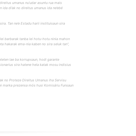
direitus umanus nu’udar asuntu rua mais
 ida di’ak no direitus umanus ida ne’ebé
ra. Tan ne’e Estadu harii instituisaun sira
 lei barbarak tanba lei hotu-hotu ninia mahon
ta hakarak ema-nia kaben no sira seluk tan”,
ateten lae ba korrupsaun, hodi garante
ionarius sira hatene hela katak mosu indisius
k no Proteze Direitus Umanus iha Servisu
 sei marka prezensa mós husi Komisáriu Funsaun