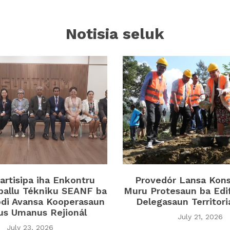
Notisia seluk
rtisipa iha Enkontru
Provedór Lansa Kon
ballu Tékniku SEANF ba
Muru Protesaun ba Edi
di Avansa Kooperasaun
Delegasaun Territor
tus Umanus Rejionál
July 21, 2026
July 23, 2026