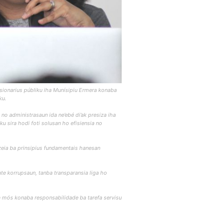
ionarius públiku iha Munísipiu Ermera konaba
ku.
 no administrasaun ida ne’ebé di’ak presiza iha
u sira hodi foti solusan ho efisiensia no
bazeia ba prinsipius fundamentais hanesan
te korrupsaun, tanba transparansia liga ho
lia mós konaba responsabilidade ba tarefa servisu