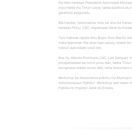
Iha fatin hanesan Prezidente Autoridade Munisip
importante iha Timor-Leste, tanba bainhira atu 
garantidu aseguradu.
Nia hatutan, funsionarius hotu sai alvu ba hahalo
hanesan PDHJ, CAC, Inspeksaun Gerál du Estadu 
“ha’u hakarak repete Amu Bispo Dom Basilio nini
maka Maromak-Nia ukun fuan sanulu, ne’ebé iha u
haktuir autoridade lokál ne’e.
Ikus liu, Adjuntu Komisariu CAC, Luis Sampaio i
prosperiedade ba moris povu nian, tanba Timor-Le
korrupsaun maibe nonok deit, laiha funsionariu i
Workshop ba funsionarius públiku iha Munisipi
Administrasaun Públiku”. Workshop ne’e hala’o 
Públika no Inspetor Gerál du Estadu.