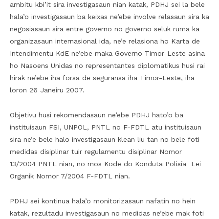
ambitu kbi’it sira investigasaun nian katak, PDHJ sei la bele
hala’o investigasaun ba keixas ne’ebe involve relasaun sira ka
negosiasaun sira entre governo no governo seluk ruma ka
organizasaun internasional ida, ne’e relasiona ho Karta de
Intendimentu KdE ne’ebe maka Governo Timor-Leste asina
ho Nasoens Unidas no representantes diplomatikus husi rai
hirak ne’ebe iha forsa de seguransa iha Timor-Leste, iha
loron 26 Janeiru 2007.
Objetivu husi rekomendasaun ne’ebe PDHJ hato’o ba
instituisaun FSI, UNPOL, PNTL no F-FDTL atu instituisaun
sira ne’e bele halo investigasaun klean liu tan no bele foti
medidas disiplinar tuir regulamentu disiplinar Nomor
13/2004 PNTL nian, no mos Kode do Konduta Polisía Lei
Organik Nomor 7/2004 F-FDTL nian.
PDHJ sei kontinua hala’o monitorizasaun nafatin no hein
katak, rezultadu investigasaun no medidas ne’ebe mak foti