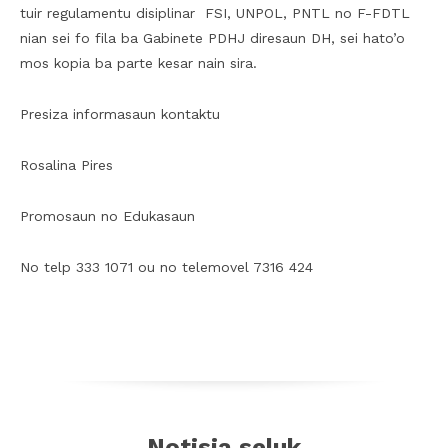
tuir regulamentu disiplinar FSI, UNPOL, PNTL no F-FDTL
nian sei fo fila ba Gabinete PDHJ diresaun DH, sei hato’o
mos kopia ba parte kesar nain sira.
Presiza informasaun kontaktu
Rosalina Pires
Promosaun no Edukasaun
No telp 333 1071 ou no telemovel 7316 424
Notisia seluk