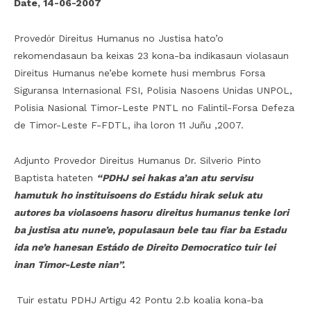
Date, 14-06-2007
Provedόr Direitus Humanus no Justisa hato’o
rekomendasaun ba keixas 23 kona-ba indikasaun violasaun
Direitus Humanus ne’ebe komete husi membrus Forsa
Siguransa Internasional FSI, Polisia Nasoens Unidas UNPOL,
Polisia Nasional Timor-Leste PNTL no Falintil-Forsa Defeza
de Timor-Leste F-FDTL, iha loron 11 Juñu ,2007.
Adjunto Provedor Direitus Humanus Dr. Silverio Pinto
Baptista hateten
“PDHJ sei hakas a’an atu servisu
hamutuk ho instituisoens do Estádu hirak seluk atu
autores ba violasoens hasoru direitus humanus tenke lori
ba justisa atu nune’e, populasaun bele tau fiar ba Estadu
ida ne’e hanesan Estádo de Direito Democratico tuir lei
inan Timor-Leste nian”.
Tuir estatu PDHJ Artigu 42 Pontu 2.b koalia kona-ba