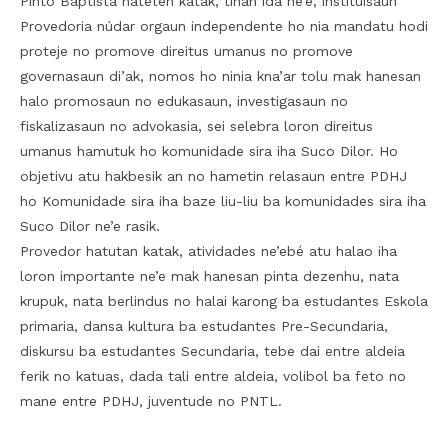
Pinto Baptista hateten katak, tinan ida ne’e, instituisaun
Provedoria núdar orgaun independente ho nia mandatu hodi
proteje no promove direitus umanus no promove
governasaun di’ak, nomos ho ninia kna’ar tolu mak hanesan
halo promosaun no edukasaun, investigasaun no
fiskalizasaun no advokasia, sei selebra loron direitus
umanus hamutuk ho komunidade sira iha Suco Dilor. Ho
objetivu atu hakbesik an no hametin relasaun entre PDHJ
ho Komunidade sira iha baze liu-liu ba komunidades sira iha
Suco Dilor ne’e rasik.
Provedor hatutan katak, atividades ne’ebé atu halao iha
loron importante ne’e mak hanesan pinta dezenhu, nata
krupuk, nata berlindus no halai karong ba estudantes Eskola
primaria, dansa kultura ba estudantes Pre-Secundaria,
diskursu ba estudantes Secundaria, tebe dai entre aldeia
ferik no katuas, dada tali entre aldeia, volibol ba feto no
mane entre PDHJ, juventude no PNTL.