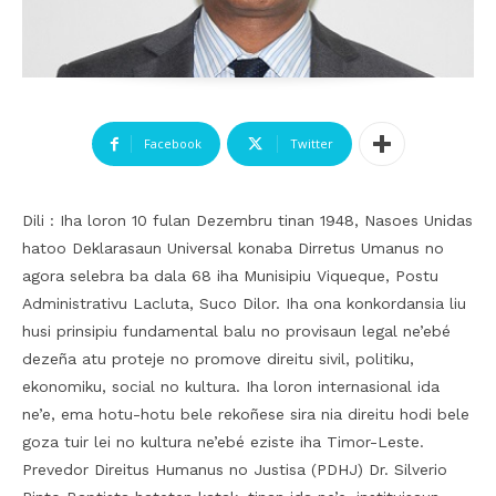
Facebook
Twitter
Dili : Iha loron 10 fulan Dezembru tinan 1948, Nasoes Unidas
hatoo Deklarasaun Universal konaba Dirretus Umanus no
agora selebra ba dala 68 iha Munisipiu Viqueque, Postu
Administrativu Lacluta, Suco Dilor. Iha ona konkordansia liu
husi prinsipiu fundamental balu no provisaun legal ne’ebé
dezeña atu proteje no promove direitu sivil, politiku,
ekonomiku, social no kultura. Iha loron internasional ida
ne’e, ema hotu-hotu bele rekoñese sira nia direitu hodi bele
goza tuir lei no kultura ne’ebé eziste iha Timor-Leste.
Prevedor Direitus Humanus no Justisa (PDHJ) Dr. Silverio