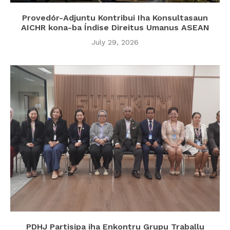
Provedór-Adjuntu Kontribui Iha Konsultasaun
AICHR kona-ba Índise Direitus Umanus ASEAN
July 29, 2026
PDHJ Partisipa iha Enkontru Grupu Traballu