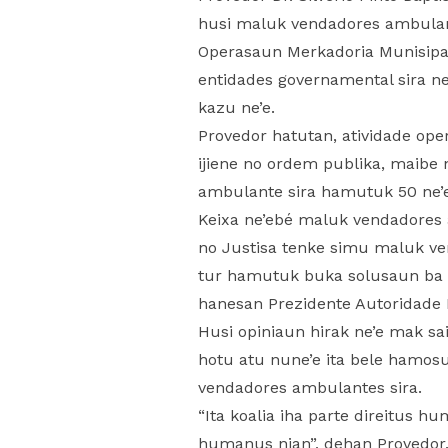
husi maluk vendadores ambulante
Operasaun Merkadoria Munisipal
entidades governamental sira n
kazu ne’e.
Provedor hatutan, atividade op
ijiene no ordem publika, maibe 
ambulante sira hamutuk 50 ne’e
Keixa ne’ebé maluk vendadores 
no Justisa tenke simu maluk ve
tur hamutuk buka solusaun ba a
hanesan Prezidente Autoridade 
Husi opiniaun hirak ne’e mak sa
hotu atu nune’e ita bele hamosu
vendadores ambulantes sira.
“Ita koalia iha parte direitus h
humanus nian”, dehan Provedor