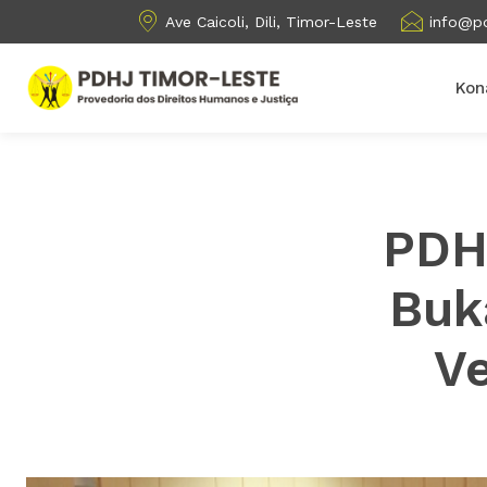
Ave Caicoli, Dili, Timor-Leste
info@pd
Kon
PDH
Buk
V