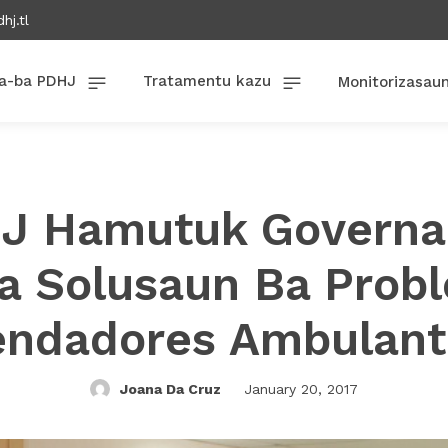
hj.tl
a-ba PDHJ
Tratamentu kazu
Monitorizasau
J Hamutuk Governa
a Solusaun Ba Prob
endadores Ambulant
Joana Da Cruz
January 20, 2017