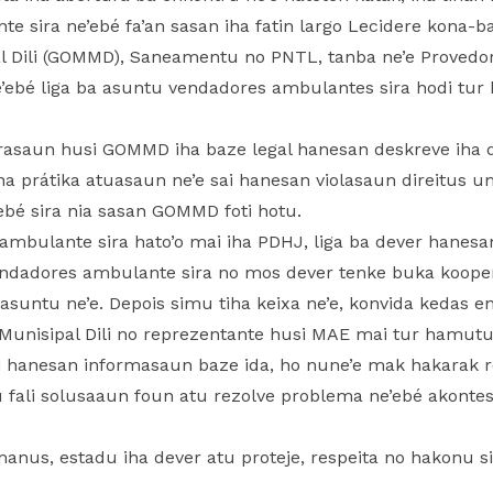
 sira ne’ebé fa’an sasan iha fatin largo Lecidere kona-
 Dili (GOMMD), Saneamentu no PNTL, tanba ne’e Provedor
e’ebé liga ba asuntu vendadores ambulantes sira hodi tu
erasaun husi GOMMD iha baze legal hanesan deskreve iha 
na prátika atuasaun ne’e sai hanesan violasaun direitus
bé sira nia sasan GOMMD foti hotu.
ambulante sira hato’o mai iha PDHJ, liga ba dever hanes
ndadores ambulante sira no mos dever tenke buka kooper
suntu ne’e. Depois simu tiha keixa ne’e, konvida kedas e
Munisipal Dili no reprezentante husi MAE mai tur hamutu
i hanesan informasaun baze ida, ho nune’e mak hakarak ro
 fali solusaaun foun atu rezolve problema ne’ebé akontes
umanus, estadu iha dever atu proteje, respeita no hakonu si
.