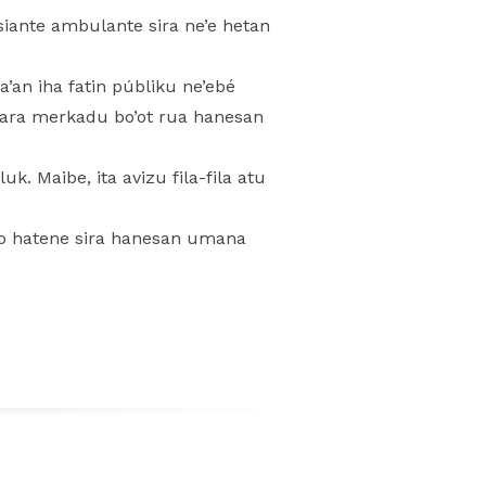
siante ambulante sira ne’e hetan
a’an iha fatin públiku ne’ebé
epara merkadu bo’ot rua hanesan
uk. Maibe, ita avizu fila-fila atu
 Fo hatene sira hanesan umana