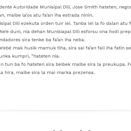
idente Autoridade Munisipal Dili, Jose Smith hateten, nego
n, maibe la’os atu fa’an iha estrada ninin.
al Dili ezekuta orden tuir lei. Tanba lei la fo dalan atu f
Ne’e duni, nia dehan Munisiapal Dili esforsu ona hodi pr
ndadores sira tenke ba fa’an iha neba.
e’ebé mak husik mamuk tiha, sira sai fa’an fali iha fatin sel
unka kumpri, ”hateten nia.
an tun ba fo hateten sira beibek maibe sira la preukupa.
la hira, maibe sira la mai marka prezensa.