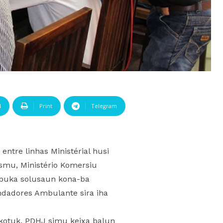
l
Print
Telegram
 entre linhas Ministérial husi
rismu, Ministério Komersiu
 buka solusaun kona-ba
ndadores Ambulante sira iha
n kotuk, PDHJ simu keixa balun