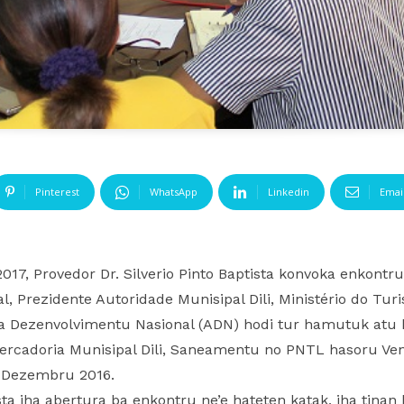
Pinterest
WhatsApp
Linkedin
Emai
 2017, Provedor Dr. Silverio Pinto Baptista konvoka enkontru
l, Prezidente Autoridade Munisipal Dili, Ministério do Tu
ia Dezenvolvimentu Nasional (ADN) hodi tur hamutuk atu
rcadoria Munisipal Dili, Saneamentu no PNTL hasoru Ve
14 Dezembru 2016.
ista iha abertura ba enkontru ne’e hateten katak, iha tina