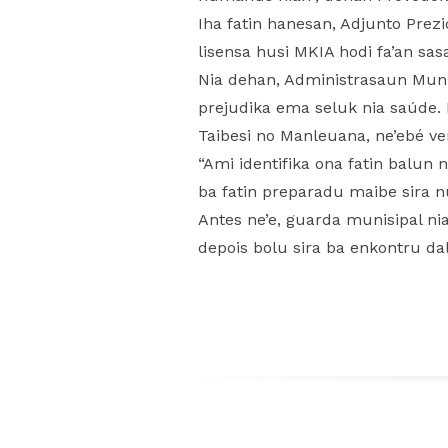
Iha fatin hanesan, Adjunto Prez
lisensa husi MKIA hodi fa’an sasa
Nia dehan, Administrasaun Munisip
prejudika ema seluk nia saúde. 
Taibesi no Manleuana, ne’ebé ve
“Ami identifika ona fatin balun n
ba fatin preparadu maibe sira n
Antes ne’e, guarda munisipal ni
depois bolu sira ba enkontru da