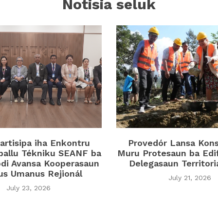
Notisia seluk
rtisipa iha Enkontru
Provedór Lansa Kon
ballu Tékniku SEANF ba
Muru Protesaun ba Edi
di Avansa Kooperasaun
Delegasaun Territor
tus Umanus Rejionál
July 21, 2026
July 23, 2026