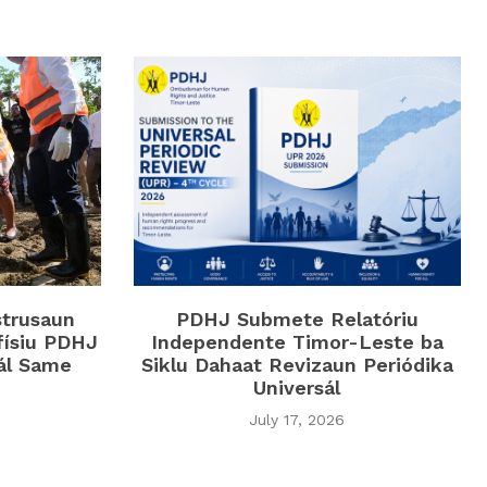
strusaun
PDHJ Submete Relatóriu
físiu PDHJ
Independente Timor-Leste ba
iál Same
Siklu Dahaat Revizaun Periódika
Universál
July 17, 2026