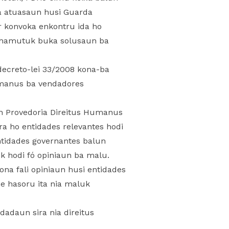
ba atuasaun husi Guarda
 konvoka enkontru ida ho
r hamutuk buka solusaun ba
decreto-lei 33/2008 kona-ba
 umanus ba vendadores
an Provedoria Direitus Humanus
a ho entidades relevantes hodi
ntidades governantes balun
k hodi fó opiniaun ba malu.
na fali opiniaun husi entidades
e hasoru ita nia maluk
dadaun sira nia direitus