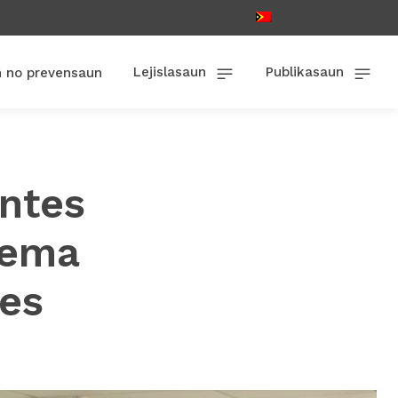
Lejislasaun
Publikasaun
n no prevensaun
ntes
lema
es