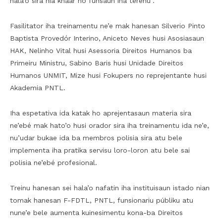
hala’o sira nia knaar no funsaun iha terenu”.
Fasilitator iha treinamentu ne’e mak hanesan Silverio Pinto
Baptista Provedór Interino, Aniceto Neves husi Asosiasaun
HAK, Nelinho Vital husi Asessoria Direitos Humanos ba
Primeiru Ministru, Sabino Baris husi Unidade Direitos
Humanos UNMIT, Mize husi Fokupers no reprejentante husi
Akademia PNTL.
Iha espetativa ida katak ho aprejentasaun materia sira
ne’ebé mak hato’o husi orador sira iha treinamentu ida ne’e,
nu’udar bukae ida ba membros polisia sira atu bele
implementa iha pratika servisu loro-loron atu bele sai
polisia ne’ebé profesional.
Treinu hanesan sei hala’o nafatin iha instituisaun istado nian
tomak hanesan F-FDTL, PNTL, funsionariu públiku atu
nune’e bele aumenta kuinesimentu kona-ba Direitos