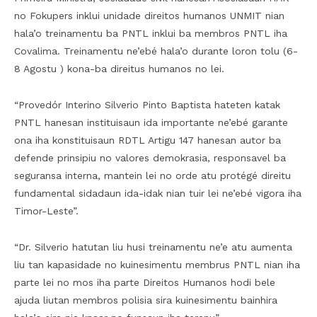
no Fokupers inklui unidade direitos humanos UNMIT nian
hala’o treinamentu ba PNTL inklui ba membros PNTL iha
Covalima. Treinamentu ne’ebé hala’o durante loron tolu (6-
8 Agostu ) kona-ba direitus humanos no lei.
“Provedór Interino Silverio Pinto Baptista hateten katak
PNTL hanesan instituisaun ida importante ne’ebé garante
ona iha konstituisaun RDTL Artigu 147 hanesan autor ba
defende prinsipiu no valores demokrasia, responsavel ba
seguransa interna, mantein lei no orde atu protégé direitu
fundamental sidadaun ida-idak nian tuir lei ne’ebé vigora iha
Timor-Leste”.
“Dr. Silverio hatutan liu husi treinamentu ne’e atu aumenta
liu tan kapasidade no kuinesimentu membrus PNTL nian iha
parte lei no mos iha parte Direitos Humanos hodi bele
ajuda liutan membros polisia sira kuinesimentu bainhira