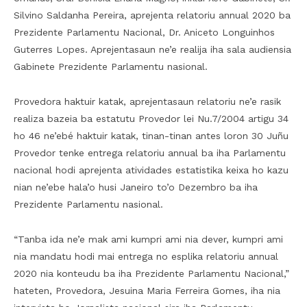
Silvino Saldanha Pereira, aprejenta relatoriu annual 2020 ba
Prezidente Parlamentu Nacional, Dr. Aniceto Longuinhos
Guterres Lopes. Aprejentasaun ne’e realija iha sala audiensia
Gabinete Prezidente Parlamentu nasional.
Provedora haktuir katak, aprejentasaun relatoriu ne’e rasik
realiza bazeia ba estatutu Provedor lei Nu.7/2004 artigu 34
ho 46 ne’ebé haktuir katak, tinan-tinan antes loron 30 Juñu
Provedor tenke entrega relatoriu annual ba iha Parlamentu
nacional hodi aprejenta atividades estatistika keixa ho kazu
nian ne’ebe hala’o husi Janeiro to’o Dezembro ba iha
Prezidente Parlamentu nasional.
“Tanba ida ne’e mak ami kumpri ami nia dever, kumpri ami
nia mandatu hodi mai entrega no esplika relatoriu annual
2020 nia konteudu ba iha Prezidente Parlamentu Nacional,”
hateten, Provedora, Jesuina Maria Ferreira Gomes, iha nia