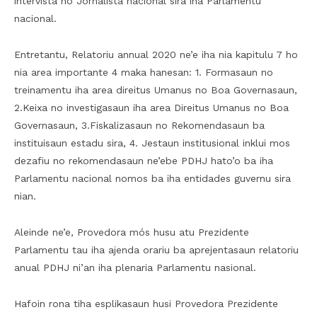
intervista ho Jornalista nacional sira iha Parlamentu
nacional.
Entretantu, Relatoriu annual 2020 ne’e iha nia kapitulu 7 ho
nia area importante 4 maka hanesan: 1. Formasaun no
treinamentu iha area direitus Umanus no Boa Governasaun,
2.Keixa no investigasaun iha area Direitus Umanus no Boa
Governasaun, 3.Fiskalizasaun no Rekomendasaun ba
instituisaun estadu sira, 4. Jestaun institusional inklui mos
dezafiu no rekomendasaun ne’ebe PDHJ hato’o ba iha
Parlamentu nacional nomos ba iha entidades guvernu sira
nian.
Aleinde ne’e, Provedora mós husu atu Prezidente
Parlamentu tau iha ajenda orariu ba aprejentasaun relatoriu
anual PDHJ ni’an iha plenaria Parlamentu nasional.
Hafoin rona tiha esplikasaun husi Provedora Prezidente