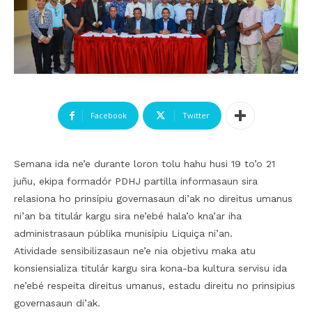
Facebook
Twitter
Semana ida ne’e durante loron tolu hahu husi 19 to’o 21
juñu, ekipa formadór PDHJ partilla informasaun sira
relasiona ho prinsípiu governasaun di’ak no direitus umanus
ni’an ba titulár kargu sira ne’ebé hala’o kna’ar iha
administrasaun públika munisípiu Liquiça ni’an.
Atividade sensibilizasaun ne’e nia objetivu maka atu
konsiensializa titulár kargu sira kona-ba kultura servisu ida
ne’ebé respeita direitus umanus, estadu direitu no prinsipius
governasaun di’ak.