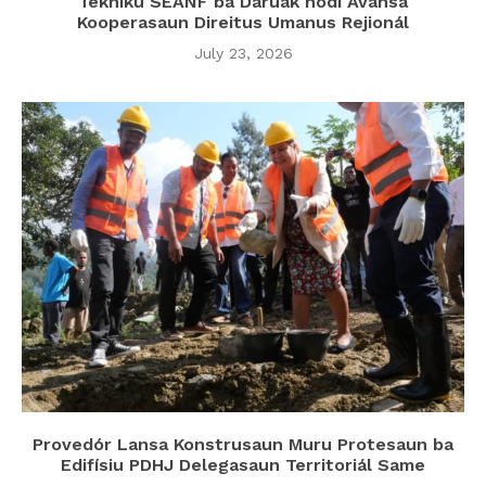
Tékniku SEANF ba Daruak hodi Avansa
Kooperasaun Direitus Umanus Rejionál
July 23, 2026
Provedór Lansa Konstrusaun Muru Protesaun ba
Edifísiu PDHJ Delegasaun Territoriál Same