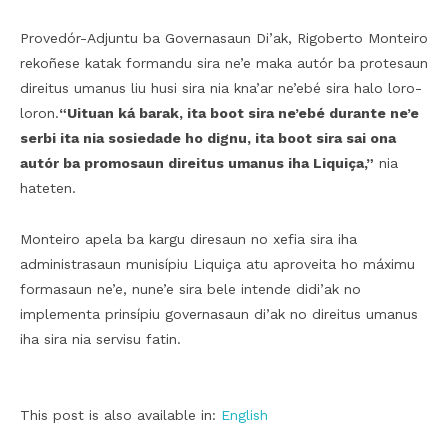
Provedór-Adjuntu ba Governasaun Di’ak, Rigoberto Monteiro
rekoñese katak formandu sira ne’e maka autór ba protesaun
direitus umanus liu husi sira nia kna’ar ne’ebé sira halo loro-
loron.
“Uituan ká barak, ita boot sira ne’ebé durante ne’e
serbi ita nia sosiedade ho dignu, ita boot sira sai ona
autór ba promosaun direitus umanus iha Liquiça,”
nia
hateten.
Monteiro apela ba kargu diresaun no xefia sira iha
administrasaun munisípiu Liquiça atu aproveita ho máximu
formasaun ne’e, nune’e sira bele intende didi’ak no
implementa prinsípiu governasaun di’ak no direitus umanus
iha sira nia servisu fatin.
This post is also available in:
English