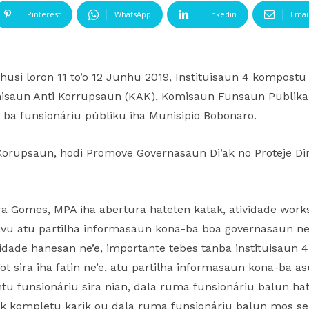
Pinterest
WhatsApp
Linkedin
Emai
husi loron 11 to’o 12 Junhu 2019, Instituisaun 4 kompostu 
saun Anti Korrupsaun (KAK), Komisaun Funsaun Publika (
p ba funsionáriu públiku iha Munisipio Bobonaro.
rupsaun, hodi Promove Governasaun Di’ak no Proteje Dir
ra Gomes, MPA iha abertura hateten katak, atividade work
tivu atu partilha informasaun kona-ba boa governasaun ne
dade hanesan ne’e, importante tebes tanba instituisaun 
t sira iha fatin ne’e, atu partilha informasaun kona-ba a
u funsionáriu sira nian, dala ruma funsionáriu balun ha
auk kompletu karik ou dala ruma funsionáriu balun mos se