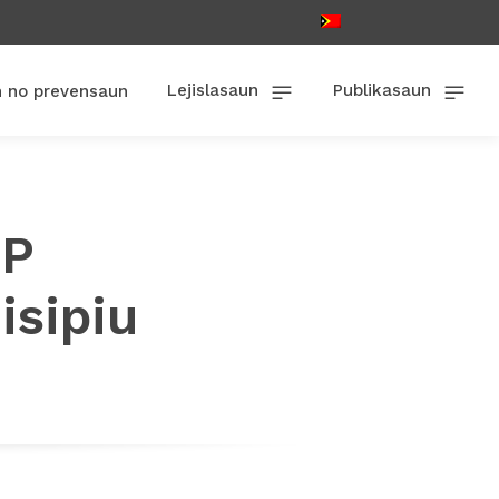
Lejislasaun
Publikasaun
n no prevensaun
FP
isipiu