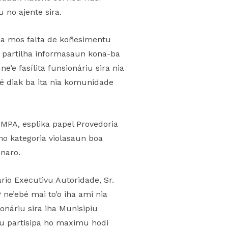
 no ajente sira.
ma mos falta de koñesimentu
u partilha informasaun kona-ba
e’e fasílita funsionáriu sira nia
bé diak ba ita nia komunidade
MPA, esplika papel Provedoria
no kategoria violasaun boa
naro.
rio Executivu Autoridade, Sr.
ne’ebé mai to’o iha ami nia
onáriu sira iha Munisipiu
atu partisipa ho maximu hodi