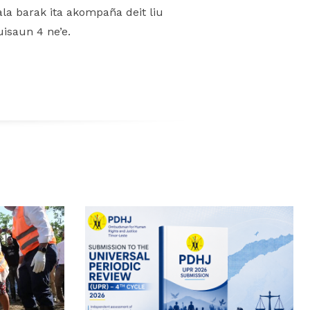
ala barak ita akompaña deit liu
uisaun 4 ne’e.