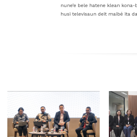
nune’e bele hatene klean kona-ba
husi televisaun deit maibé ita d