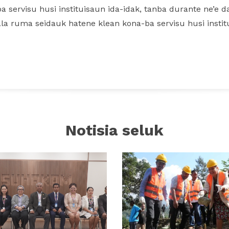
 servisu husi instituisaun ida-idak, tanba durante ne’e d
ala ruma seidauk hatene klean kona-ba servisu husi instit
Notisia seluk