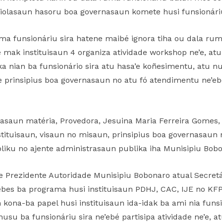
 violasaun hasoru boa governasaun komete husi funsionáriu
uma funsionáriu sira hatene maibé ignora tiha ou dala ru
e mak instituisaun 4 organiza atividade workshop ne’e, at
ika nian ba funsionário sira atu hasa’e koñesimentu, atu nun
ve prinsipius boa governasaun no atu fó atendimentu ne’e
asaun matéria, Provedora, Jesuina Maria Ferreira Gomes, 
tituisaun, visaun no misaun, prinsipius boa governasaun 
liku no ajente administrasaun publika iha Munisipiu Bobo
e Prezidente Autoridade Munisipiu Bobonaro atual Secretá
ebes ba programa husi instituisaun PDHJ, CAC, IJE no KFP 
kona-ba papel husi instituisaun ida-idak ba ami nia funsi
usu ba funsionáriu sira ne’ebé partisipa atividade ne’e, 