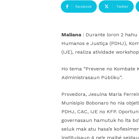
Facebook
Twitter
Maliana
: Durante loron 2 hahu 
Humanos e Justiça (PDHJ), Komi
(IJE), realiza atividade worksho
Ho tema “Prevene no Kombate Ko
Administrasaun Públiku”.
Provedora, Jesuina Maria Ferrei
Munisipio Bobonaro ho nia obje
PDHJ, CAC, IJE no KFP. Oportuni
governasaun hamutuk ho ita bo’o
seluk mak atu hasa’e koñesiment
instituisaun 4 ne’e maibé seid