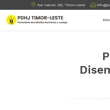
Ave Caicoli, Dili, Timor-Leste
info@pd
Kon
P
Disem