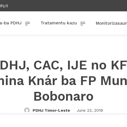
hj.tl
a-ba PDHJ
Tratamentu kazu
Monitorizasau
DHJ, CAC, IJE no K
ina Knár ba FP Mun
Bobonaro
PDHJ Timor-Leste
June 23, 2019