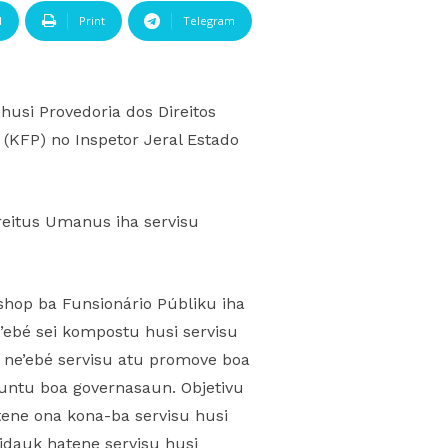
l
Print
Telegram
husi Provedoria dos Direitos
KFP) no Inspetor Jeral Estado
eitus Umanus iha servisu
shop ba Funsionário Públiku iha
’ebé sei kompostu husi servisu
4 ne’ebé servisu atu promove boa
suntu boa governasaun. Objetivu
tene ona kona-ba servisu husi
idauk hatene servisu husi