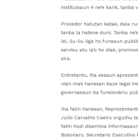
instituisaun 4 ne’e karik, tanba
Provedor hatutan katak, dala r
tanba la hatene duni. Tanba ne’
lei, liu-liu liga ho funsaun publ
servisu atu la’o ho diak, promo
sira.
Entretantu, iha sesaun aprezent
nian mak hanesan baze legal ins
governasaun ba funsionáriu púb
Iha fatin hanesan, Reprezentant
Julio Carvalho Caeiro orgulhu t
fatin hodi disemina informasaun 
Bobonaro. Secretario Executivo h