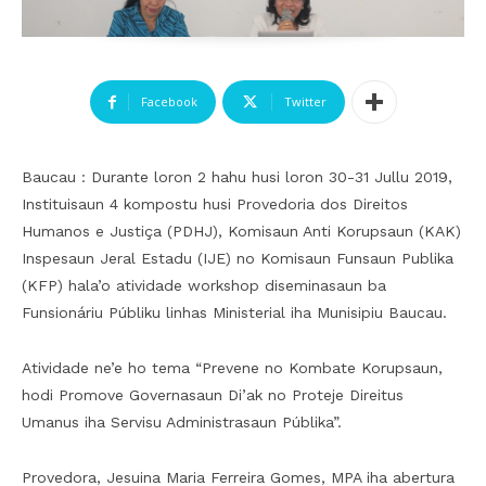
Facebook
Twitter
Baucau : Durante loron 2 hahu husi loron 30-31 Jullu 2019,
Instituisaun 4 kompostu husi Provedoria dos Direitos
Humanos e Justiça (PDHJ), Komisaun Anti Korupsaun (KAK)
Inspesaun Jeral Estadu (IJE) no Komisaun Funsaun Publika
(KFP) hala’o atividade workshop diseminasaun ba
Funsionáriu Públiku linhas Ministerial iha Munisipiu Baucau.
Atividade ne’e ho tema “Prevene no Kombate Korupsaun,
hodi Promove Governasaun Di’ak no Proteje Direitus
Umanus iha Servisu Administrasaun Públika”.
Provedora, Jesuina Maria Ferreira Gomes, MPA iha abertura