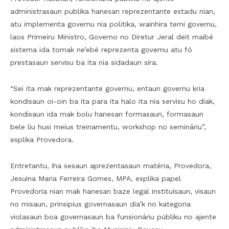
administrasaun publika hanesan reprezentante estadu nian,
atu implementa governu nia politika, wainhira temi governu,
laos Primeiru Ministro, Governo no Diretur Jeral deit maibé
sistema ida tomak ne’ebé reprezenta governu atu fó
prestasaun servisu ba ita nia sidadaun sira.
“Sei ita mak reprezentante governu, entaun governu kria
kondisaun oi-oin ba ita para ita halo ita nia servisu ho diak,
kondisaun ida mak bolu hanesan formasaun, formasaun
bele liu husi meius treinamentu, workshop no semináriu”,
esplika Provedora.
Entretantu, iha sesaun aprezentasaun matéria, Provedora,
Jesuina Maria Ferreira Gomes, MPA, esplika papel
Provedoria nian mak hanesan baze legal instituisaun, visaun
no misaun, prinsipius governasaun dia’k no kategoria
violasaun boa governasaun ba funsionáriu públiku no ajente