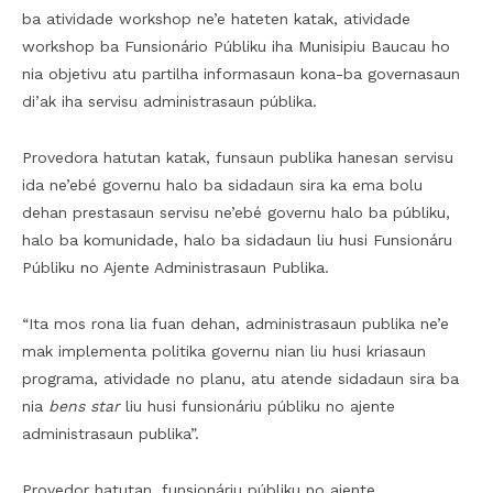
ba atividade workshop ne’e hateten katak, atividade
workshop ba Funsionário Públiku iha Munisipiu Baucau ho
nia objetivu atu partilha informasaun kona-ba governasaun
di’ak iha servisu administrasaun públika.
Provedora hatutan katak, funsaun publika hanesan servisu
ida ne’ebé governu halo ba sidadaun sira ka ema bolu
dehan prestasaun servisu ne’ebé governu halo ba públiku,
halo ba komunidade, halo ba sidadaun liu husi Funsionáru
Públiku no Ajente Administrasaun Publika.
“Ita mos rona lia fuan dehan, administrasaun publika ne’e
mak implementa politika governu nian liu husi kriasaun
programa, atividade no planu, atu atende sidadaun sira ba
nia
bens star
liu husi funsionáriu públiku no ajente
administrasaun publika”.
Provedor hatutan, funsionáriu públiku no ajente