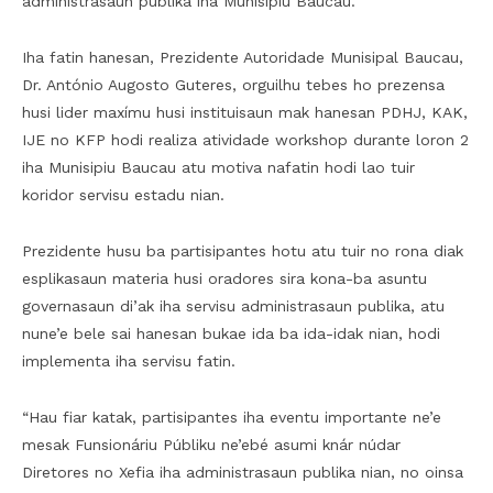
administrasaun publika iha Munisipiu Baucau.
Iha fatin hanesan, Prezidente Autoridade Munisipal Baucau,
Dr. António Augosto Guteres, orguilhu tebes ho prezensa
husi lider maxímu husi instituisaun mak hanesan PDHJ, KAK,
IJE no KFP hodi realiza atividade workshop durante loron 2
iha Munisipiu Baucau atu motiva nafatin hodi lao tuir
koridor servisu estadu nian.
Prezidente husu ba partisipantes hotu atu tuir no rona diak
esplikasaun materia husi oradores sira kona-ba asuntu
governasaun di’ak iha servisu administrasaun publika, atu
nune’e bele sai hanesan bukae ida ba ida-idak nian, hodi
implementa iha servisu fatin.
“Hau fiar katak, partisipantes iha eventu importante ne’e
mesak Funsionáriu Públiku ne’ebé asumi knár núdar
Diretores no Xefia iha administrasaun publika nian, no oinsa