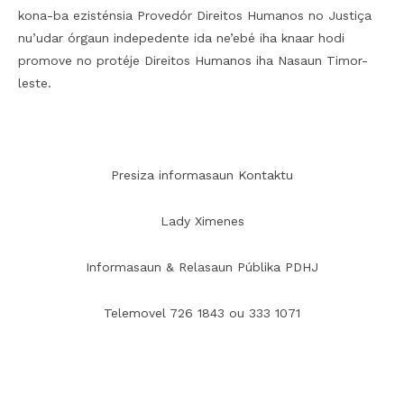
kona-ba ezisténsia Provedór Direitos Humanos no Justiça
nu’udar órgaun indepedente ida ne’ebé iha knaar hodi
promove no protéje Direitos Humanos iha Nasaun Timor-
leste.
Presiza informasaun Kontaktu
Lady Ximenes
Informasaun & Relasaun Públika PDHJ
Telemovel 726 1843 ou 333 1071