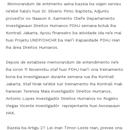
Momorandum de entimento asina bazeia ba viajen servisu
ne’ebé hala’o husi Dr. Silverio Pinto Baptista, Adjunto
proved’or no Naason A. Sarmento Chefe Departamento
Investigasaun Direitos Humanos PDHJ semana kotuk iha
KontraS Jakarta. Apoiu finanseiro ba atividade ida ne’e mai
husi Projetu UNDP/OHCHR ba Hari’i Kapasidade PDHJ nian
iha área Direitos Humanos.
Depois de establese memorandum de entendimento ne’e
iha loron 11 Novemrbu staf husi PDHJ hari’i ona treinamento
kona-ba investigasaun durante semana rua iha KontraS
Jakarta. Staf hirak ne’ebé tuir treinamento iha KontraS mak
hanesan Terensia Maia investigadór Direitos Humanos,
Antonio Lopes investigadór Direitos Humanos no Rogeiro
Viegas Vicente investigadór reprejentante husi Asosiasaun
HAK.
Bazeia ba Artigu 27 Lei-Inan Timor-Leste nian, prevee ona