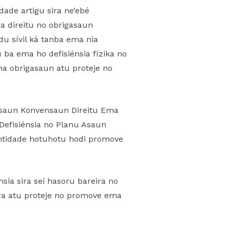
dade artigu sira ne’ebé
a direitu no obrigasaun
du sívil ká tanba ema nia
 ba ema ho defisiénsia fízika no
ha obrigasaun atu proteje no
kasaun Konvensaun Direitu Ema
Defisiénsia no Planu Asaun
entidade hotuhotu hodi promove
ia sira sei hasoru bareira no
sira atu proteje no promove ema