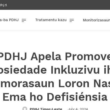
hj.tl
a-ba PDHJ
Tratamentu kazu
Monitorizasau
PDHJ Apela Promov
osiedade Inkluzivu i
morasaun Loron Nas
Ema ho Defisiénsia
PDHJ Timor-Leste
July 4, 2024