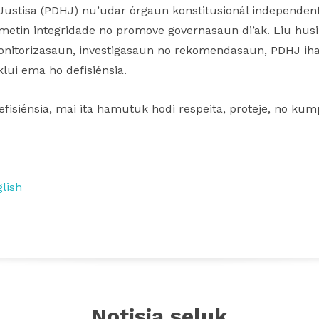
Justisa (PDHJ) nu’udar órgaun konstitusionál independent
metin integridade no promove governasaun di’ak. Liu husi
onitorizasaun, investigasaun no rekomendasaun, PDHJ iha
lui ema ho defisiénsia.
fisiénsia, mai ita hamutuk hodi respeita, proteje, no k
lish
Notisia seluk