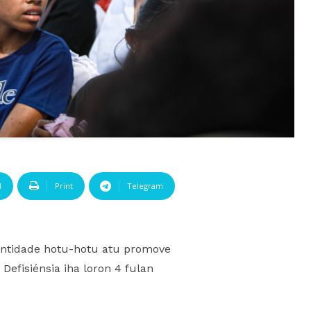
l
Print
Telegram
 entidade hotu-hotu atu promove
efisiénsia iha loron 4 fulan