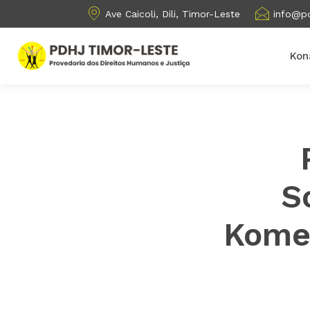
Ave Caicoli, Dili, Timor-Leste
info@pd
Kon
S
Kome