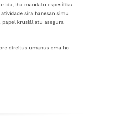
e ida, iha mandatu espesífiku
 atividade sira hanesan simu
 papel krusiál atu asegura
umpre direitus umanus ema ho