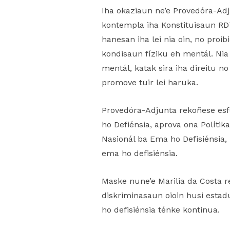
Iha okaziaun ne’e Provedóra-Adj
kontempla iha Konstituisaun RDT
hanesan iha lei nia oin, no proi
kondisaun fíziku eh mentál. Nia
mentál, katak sira iha direitu 
promove tuir lei haruka.
Provedóra-Adjunta rekoñese esf
ho Defiénsia, aprova ona Políti
Nasionál ba Ema ho Defisiénsia,
ema ho defisiénsia.
Maske nune’e Marilia da Costa r
diskriminasaun oioin husi estadu
ho defisiénsia ténke kontinua.