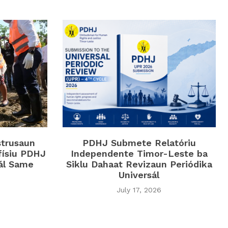
strusaun
PDHJ Submete Relatóriu
físiu PDHJ
Independente Timor-Leste ba
iál Same
Siklu Dahaat Revizaun Periódika
Universál
July 17, 2026