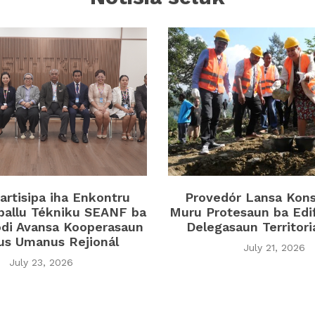
rtisipa iha Enkontru
Provedór Lansa Kon
ballu Tékniku SEANF ba
Muru Protesaun ba Edi
di Avansa Kooperasaun
Delegasaun Territor
tus Umanus Rejionál
July 21, 2026
July 23, 2026