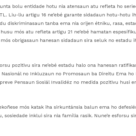
unta bolu entidade hotu nia atensaun atu refleta ho serie
L. Liu-liu artigu 16 ne’ebé garante sidadaun hotu-hotu ih
bidu diskriminasaun tanba ema nia orijen étniku, rasa, esta
 husu mós atu refleta artigu 21 ne’ebé hamatan espesífiku
no mós obrigasaun hanesan sidadaun sira seluk no estadu i
orsu pozitivu sira ne’ebé estadu halo ona hanesan ratifi
ka Nasionál no Inkluzaun no Promosaun ba Direitu Ema ho 
 preve Pensaun Sosiál Invalidéz no medida pozitivu husi 
ekoñese mós katak iha sirkuntánsia balun ema ho defesiéns
, sosiedade inklui sira nia família rasik. Nune’e esforsu 