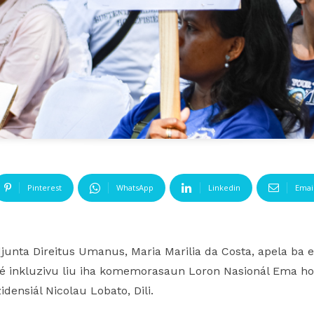
Pinterest
WhatsApp
Linkedin
Emai
unta Direitus Umanus, Maria Marilia da Costa, apela ba
é inkluzivu liu iha komemorasaun Loron Nasionál Ema ho D
idensiál Nicolau Lobato, Dili.