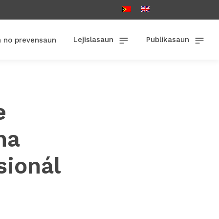
Lejislasaun
Publikasaun
n no prevensaun
e
ha
ionál