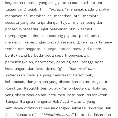
kerjasama rahasia, yang sengaja atau sadar, dibuat untuk
tujuan yang ilegal; (f) “
Korupsi
” menunjuk pada tindakan
menawarkan, memberikan, menerima, atau meminta
sesuatu yang berharga dengan tujuan menyimpang dari
prosedur-prosedur legal pelayanan publik sambil
mempengaruhi tindakan seorang pejabat publik untuk
memenuhi kepentingan pribadi seseorang, termasuk teman-
teman dan anggota keluarga; korupsi mewujud dalam
bentuk yang berbeda-beda seperti penyuapan,
persekongkolan, nepotisme, pemungutan, penggelapan,
kecurangan, dan favoritisme. (g) “
Hak asasi dan
kebebasan manusia yang mendasar
” berarti hak,
kebebasan, dan jaminan yang disebutkan dalam Bagian II
Konstitusi Republik Demokratik Timor-Leste dan hak-hak
yang disebutkan dalam instrumen-instrumen Perserikatan
Bangsa-Bangsa mengenai Hak Asasi Manusia, yang
semuanya ditafsirkan sesuai dengan Deklarasi Universal Hak
Asasi Manusia; (h) “
Maladministrasi
” berarti tindakan dan