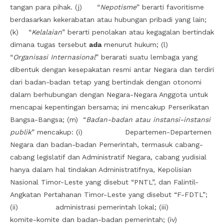
tangan para pihak. (j) “
Nepotisme
” berarti favoritisme
berdasarkan kekerabatan atau hubungan pribadi yang lain;
(k) “
Kelalaian
” berarti penolakan atau kegagalan bertindak
dimana tugas tersebut
ada
menurut hukum; (l)
“
Organisasi Internasional
” berarati suatu lembaga yang
dibentuk dengan kesepakatan resmi antar Negara dan terdiri
dari badan-badan tetap yang bertindak dengan otonomi
dalam berhubungan dengan Negara-Negara Anggota untuk
mencapai kepentingan bersama; ini mencakup Perserikatan
Bangsa-Bangsa; (m) “
Badan-badan atau instansi-instansi
publik
” mencakup: (i) Departemen-Departemen
Negara dan badan-badan Pemerintah, termasuk cabang-
cabang legislatif dan Administratif Negara, cabang yudisial
hanya dalam hal tindakan Administratifnya, Kepolisian
Nasional Timor-Leste yang disebut “PNTL”, dan Falintil-
Angkatan Pertahanan Timor-Leste yang disebut “F-FDTL”;
(ii) administrasi pemerintah lokal; (iii)
komite-komite dan badan-badan pemerintah; (iv)