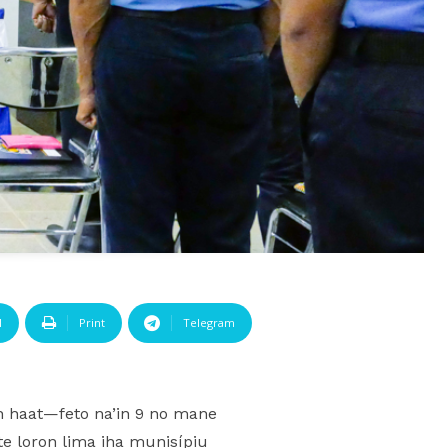
l
Print
Telegram
n haat—feto na’in 9 no mane
e loron lima iha munisípiu