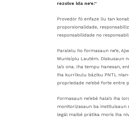
rezolve ida ne’e.”
Provedór fó enfaze liu tan konab
proporsionalidade, responsabiliz
responsabilidade no responsabili
Paralelu ho formasaun ne’e, Aj
Munisípiu Lautém. Diskusaun ne’
la’o ona. Iha tempu hanesan, e
iha kurríkulu báziku PNTL nian
propriedade ne’ebé forte entre pe
Formasaun ne’ebé hala’o iha lor
monitorizasaun ba instituisaun s
legál maibé prátika moris iha n