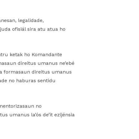
anesan, legalidade,
uda ofisiál sira atu atua ho
ontru ketak ho Komandante
asaun direitus umanus ne’ebé
ora formasaun direitus umanus
dade no haburas sentidu
a mentorizasaun no
tus umanus la’ós de’it ezijénsia