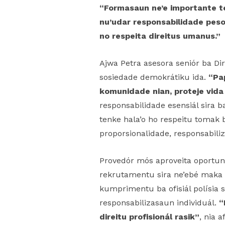
“Formasaun ne’e importante te
nu’udar responsabilidade pesoá
no respeita direitus umanus.”
Ajwa Petra asesora seniór ba Dir
sosiedade demokrátiku ida.
“Pa
komunidade nian, proteje vida
responsabilidade esensiál sira b
tenke hala’o ho respeitu tomak 
proporsionalidade, responsabiliz
Provedór mós aproveita oportuni
rekrutamentu sira ne’ebé maka a
kumprimentu ba ofisiál polísia si
responsabilizasaun individuál.
“
direitu profisionál rasik”
, nia 