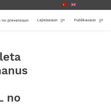
Lejislasaun
Publikasaun
n no prevensaun
leta
manus
i
L no