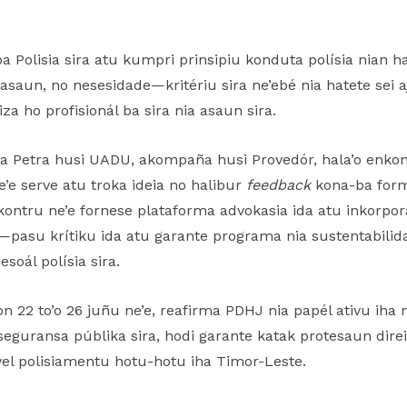
a Polisia sira atu kumpri prinsipiu konduta polísia nian h
asaun, no nesesidade—kritériu sira ne’ebé nia hatete sei aj
za ho profisionál ba sira nia asaun sira.
wa Petra husi UADU, akompaña husi Provedór, hala’o enk
e serve atu troka ideia no halibur
feedback
kona-ba form
nkontru ne’e fornese plataforma advokasia ida atu inkorp
—pasu krítiku ida atu garante programa nia sustentabili
soál polísia sira.
on 22 to’o 26 juñu ne’e, reafirma PDHJ nia papél ativu ih
eguransa públika sira, hodi garante katak protesaun direi
ivel polisiamentu hotu-hotu iha Timor-Leste.