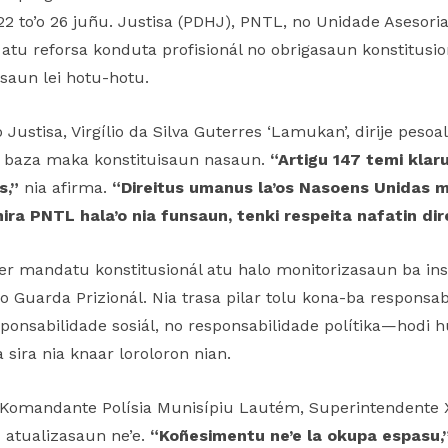
 22 to’o 26 juñu. Justisa (PDHJ), PNTL, no Unidade Asesor
atu reforsa konduta profisionál no obrigasaun konstitusion
saun lei hotu-hotu.
ustisa, Virgílio da Silva Guterres ‘Lamukan’, dirije pesoa
 baza maka konstituisaun nasaun.
“Artigu 147 temi kla
s,”
nia afirma.
“Direitus umanus la’os Nasoens Unidas m
ra PNTL hala’o nia funsaun, tenki respeita nafatin di
r mandatu konstitusionál atu halo monitorizasaun ba ins
Guarda Prizionál. Nia trasa pilar tolu kona-ba responsabil
sponsabilidade sosiál, no responsabilidade polítika—hodi hu
a sira nia knaar loroloron nian.
 Komandante Polísia Munisípiu Lautém, Superintendente 
u atualizasaun ne’e.
“Koñesimentu ne’e la okupa espasu,