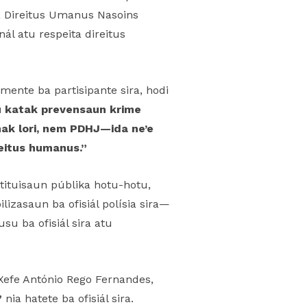
ia Direitus Umanus Nasoins
ál atu respeita direitus
lmente ba partisipante sira, hodi
ru katak prevensaun krime
ak lori, nem PDHJ—ida ne’e
reitus humanus.”
tituisaun públika hotu-hotu,
izasaun ba ofisiál polísia sira—
su ba ofisiál sira atu
Xefe António Rego Fernandes,
”
nia hatete ba ofisiál sira.