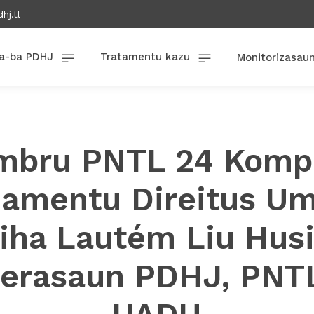
hj.tl
a-ba PDHJ
Tratamentu kazu
Monitorizasau
bru PNTL 24 Komp
namentu Direitus U
iha Lautém Liu Hus
erasaun PDHJ, PNT