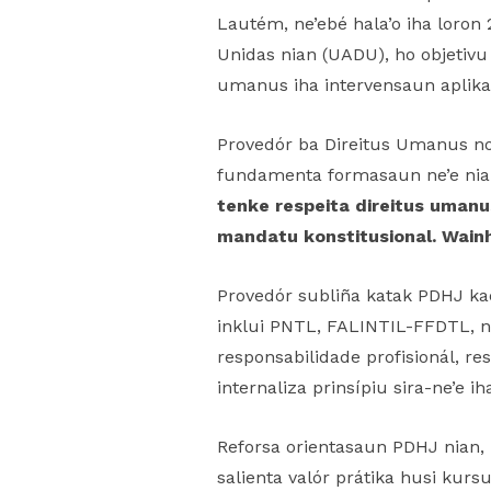
Lautém, ne’ebé hala’o iha loron
Unidas nian (UADU), ho objetivu 
umanus iha intervensaun aplika
Provedór ba Direitus Umanus no J
fundamenta formasaun ne’e nia
tenke respeita direitus umanu
mandatu konstitusional. Wainhi
Provedór subliña katak PDHJ kae
inklui PNTL, FALINTIL-FFDTL, no 
responsabilidade profisionál, re
internaliza prinsípiu sira-ne’e ih
Reforsa orientasaun PDHJ nian,
salienta valór prátika husi kurs