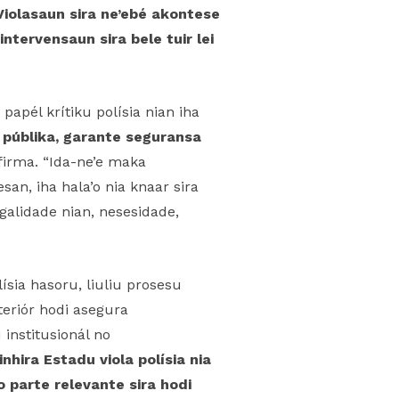
Violasaun sira ne’ebé akontese
ntervensaun sira bele tuir lei
papél krítiku polísia nian iha
 públika, garante seguransa
firma. “Ida-ne’e maka
an, iha hala’o nia knaar sira
galidade nian, nesesidade,
ísia hasoru, liuliu prosesu
teriór hodi asegura
 institusionál no
inhira Estadu viola polísia nia
 parte relevante sira hodi