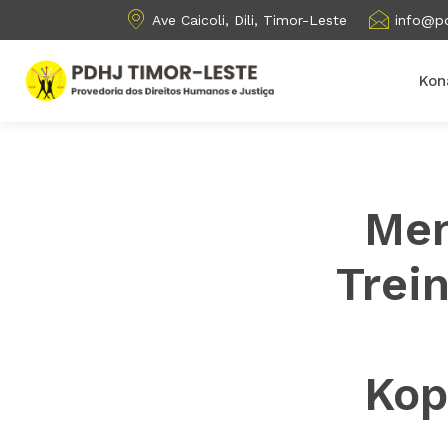
Ave Caicoli, Dili, Timor-Leste
info@pd
Kon
Mem
Trei
Kop