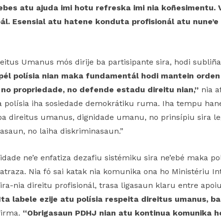
bes atu ajuda imi hotu refreska imi nia koñesimentu. 
l. Esensial atu hatene konduta profisionál atu nune’e i
eitus Umanus mós dirije ba partisipante sira, hodi subliña 
pél polísia nian maka fundamentál hodi mantein orden
 no propriedade, no defende estadu direitu nian,”
nia a
a polísia iha sosiedade demokrátiku ruma. Iha tempu hanes
ba direitus umanus, dignidade umanu, no prinsípiu sira le
asaun, no laiha diskriminasaun.”
dade ne’e enfatiza dezafiu sistémiku sira ne’ebé maka pol
traza. Nia fó sai katak nia komunika ona ho Ministériu In
ra-nia direitu profisionál, trasa ligasaun klaru entre apoiu
Ita labele ezije atu polísia respeita direitus umanus, ba
afirma.
“Obrigasaun PDHJ nian atu kontinua komunika ho