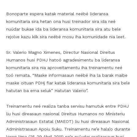
Bonoparte espera katak material neébé lideransa
komunitaria sira hetan ona husi treinador sira ida neé
nuúdar bukae ida ba lideransa komunitaria sira atu bele
rejolve kazu kiík sira neébé mosu iha komunidade nia leet.
Sr. Valerio Magno Ximenes, Directur Nasional Direitus
Humanos husi PDHJ hatoó agradesimentu ba lideransa
komunitaria sira nia aproveitamentu iha treinamentu neé
toó remata. “Maske informasaun neébé iha la barak maibe
maske oituan PDHj fiar katak lideransa komunitaria sira bele
hatutan ba ema seluk” Hatutan Valerio”.
Treinamentu neé realiza tanba servisu hamutuk entre PDHJ
liu husi direasaun nasional Direitus Humanos no Ministeriu
Administrasaun Estatal (MAEOT) liu husi direasaun Nasional
Administrasaun Apoiu Suku. Treinamentu ne’e hala’o durante
loron lima (25-29 Abril 2011) ne’e nu’udar realizasaun husi