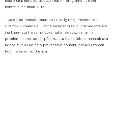
hala’o uluk iha distritu balun hafoin programa ne’e sei
kontinua iha tinan 2012.
Bazeia ba Konstituisaun RDTL Artigu 27, Provedor dos
Direitos Humanos e Justiça nu’udar órgaun indepedente ida
iha knaar atu haree no buka hatán sidadaun sira-nia
problema sakar podér públiku, atu haree loloos hahalok sira
ne’ebé tuir lei no halo prevensaun no hahú prosesu tomak
hodi haburas fali Justiça.