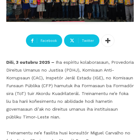
Facebook
Twitter
Dili, 3 outubru 2025 –
Iha espíritu kolaborasaun, Provedoria
Direitus Umanus no Justisa (PDHJ), Komisaun Anti-
Korrupsaun (CAC), Inspetór Jerál Estadu (IGE), no Komisaun
Funsaun Públika (CFP) hamutuk iha Formasaun ba Formadór
sira (ToT) tuir Akordu Kuadrilaterál. Treinamentu ne’e foka
liu ba harii koñesimentu no abilidade hodi hametin
governasaun di’ak no direitus umanus iha instituisaun
públiku Timor-Leste nian.
Treinamentu ne’e fasilita husi konsultór Miguel Carvalho no