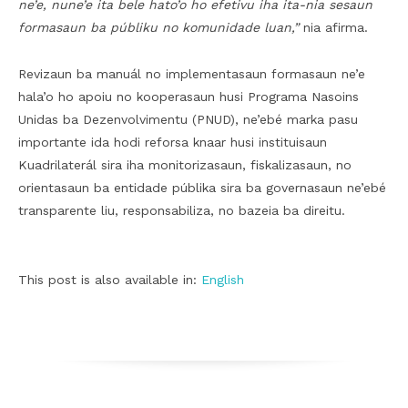
ne’e, nune’e ita bele hato’o ho efetivu iha ita-nia sesaun
formasaun ba públiku no komunidade luan,”
nia afirma.
Revizaun ba manuál no implementasaun formasaun ne’e
hala’o ho apoiu no kooperasaun husi Programa Nasoins
Unidas ba Dezenvolvimentu (PNUD), ne’ebé marka pasu
importante ida hodi reforsa knaar husi instituisaun
Kuadrilaterál sira iha monitorizasaun, fiskalizasaun, no
orientasaun ba entidade públika sira ba governasaun ne’ebé
transparente liu, responsabiliza, no bazeia ba direitu.
This post is also available in:
English