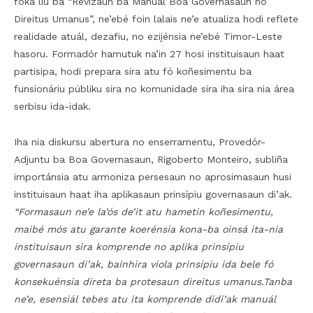
foka liu ba “Revizaun ba Manuál Boa Governasaun no
Direitus Umanus”, ne’ebé foin lalais ne’e atualiza hodi reflete
realidade atuál, dezafiu, no ezijénsia ne’ebé Timor-Leste
hasoru. Formadór hamutuk na’in 27 hosi instituisaun haat
partisipa, hodi prepara sira atu fó koñesimentu ba
funsionáriu públiku sira no komunidade sira iha sira nia área
serbisu ida-idak.
Iha nia diskursu abertura no enserramentu, Provedór-
Adjuntu ba Boa Governasaun, Rigoberto Monteiro, subliña
importánsia atu armoniza persesaun no aprosimasaun husi
instituisaun haat iha aplikasaun prinsípiu governasaun di’ak.
“Formasaun ne’e la’ós de’it atu hametin koñesimentu,
maibé mós atu garante koerénsia kona-ba oinsá ita-nia
instituisaun sira komprende no aplika prinsípiu
governasaun di’ak, bainhira viola prinsípiu ida bele fó
konsekuénsia direta ba protesaun direitus umanus.Tanba
ne’e, esensiál tebes atu ita komprende didi’ak manuál