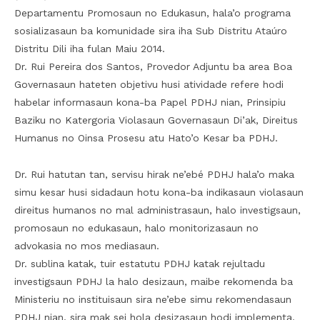
Departamentu Promosaun no Edukasun, hala’o programa
sosializasaun ba komunidade sira iha Sub Distritu Ataúro
Distritu Dili iha fulan Maiu 2014.
Dr. Rui Pereira dos Santos, Provedor Adjuntu ba area Boa
Governasaun hateten objetivu husi atividade refere hodi
habelar informasaun kona-ba Papel PDHJ nian, Prinsipiu
Baziku no Katergoria Violasaun Governasaun Di’ak, Direitus
Humanus no Oinsa Prosesu atu Hato’o Kesar ba PDHJ.
Dr. Rui hatutan tan, servisu hirak ne’ebé PDHJ hala’o maka
simu kesar husi sidadaun hotu kona-ba indikasaun violasaun
direitus humanos no mal administrasaun, halo investigsaun,
promosaun no edukasaun, halo monitorizasaun no
advokasia no mos mediasaun.
Dr. sublina katak, tuir estatutu PDHJ katak rejultadu
investigsaun PDHJ la halo desizaun, maibe rekomenda ba
Ministeriu no instituisaun sira ne’ebe simu rekomendasaun
PDHJ nian, sira mak sei hola desizasaun hodi implementa.