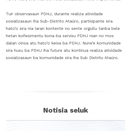
Tuir observasaun PDHJ, durante realiza atividade
sosializasaun iha Sub-Distrito Ataúro, partisipante sira
hato’o sira nia laran kontente no sente orgullu tanba bele
hetan koñesimentu kona-ba servisu PDHJ nian no mos
dalan oinsa atu hato’o keixa ba PDHJ. Nune’e komunidade
sira husu ba PDHJ iha future atu kontinua realiza atividade
sosializasaun ba komunidade sira iha Sub Distritu Ataúro.
Notisia seluk