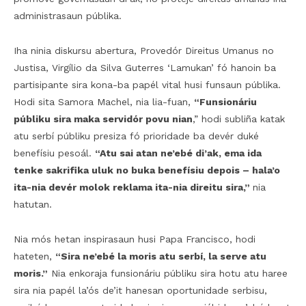
administrasaun públika.
Iha ninia diskursu abertura, Provedór Direitus Umanus no
Justisa, Virgílio da Silva Guterres ‘Lamukan’ fó hanoin ba
partisipante sira kona-ba papél vital husi funsaun públika.
Hodi sita Samora Machel, nia lia-fuan,
“Funsionáriu
públiku sira maka servidór povu nian
,” hodi subliña katak
atu serbí públiku presiza fó prioridade ba devér duké
benefísiu pesoál.
“Atu sai atan ne’ebé di’ak, ema ida
tenke sakrifika uluk no buka benefísiu depois – hala’o
ita-nia devér molok reklama ita-nia direitu sira,”
nia
hatutan.
Nia mós hetan inspirasaun husi Papa Francisco, hodi
hateten,
“Sira ne’ebé la moris atu serbí, la serve atu
moris.”
Nia enkoraja funsionáriu públiku sira hotu atu haree
sira nia papél la’ós de’it hanesan oportunidade serbisu,