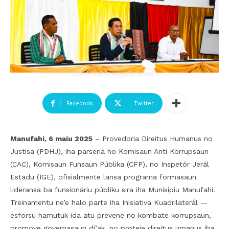
Facebook
Twitter
Manufahi, 6 maiu 2025
– Provedoria Direitus Humanus no
Justisa (PDHJ), iha parseria ho Komisaun Anti Korrupsaun
(CAC), Komisaun Funsaun Públika (CFP), no Inspetór Jerál
Estadu (IGE), ofisialmente lansa programa formasaun
lideransa ba funsionáriu públiku sira iha Munisípiu Manufahi.
Treinamentu ne’e halo parte iha Inisiativa Kuadrilaterál —
esforsu hamutuk ida atu prevene no kombate korrupsaun,
promove governasaun di’ak, no proteje direitus umanus iha