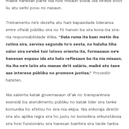
maibé hanesan parte ida hosi misaun sosiál ida ne’ebé boot
liu atu serbí povu no nasaun.
Treinamentu ne’e dezeña atu harii kapasidade lideransa
entre ofisiál públiku sira no fó hanoin ba sira kona-ba sira-
nia responsabilidade étika
. “Dala ruma ita kaer metin iha
rutina sira, servisu segunda to’o sesta, no haluha tiha
valor sira ne’ebé tuir loloos orienta ita, formasaun ne’e
hanesan espasu ida atu halo reflesaun ba ita nia misaun,
ita iha ne’e la’ós atu manan de’it saláriu, maibé atu tane
aas interese públiku no promove justisa,”
Provedór
hateten.
Nia salienta katak governasaun di’ak no transparénsia
esensiál ba atendimentu públiku no katak líder sira tenke
komunika ho efetivu ho sira-nia ekipa. Nia enkoraja diretór
sira atu aplika regra sira ho justu no konsidera sirkunstánsia
sira hosi funsionáriu sira hanesan bainhira sira tarde tanba