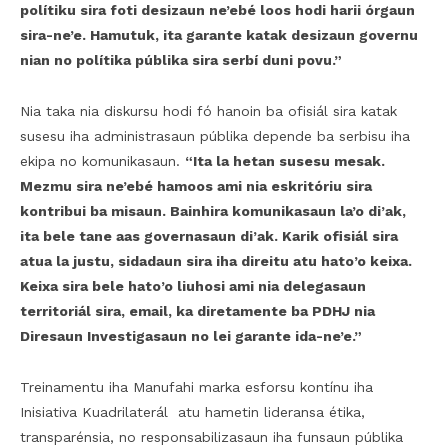
polítiku sira foti desizaun ne’ebé loos hodi harii órgaun
sira-ne’e. Hamutuk, ita garante katak desizaun governu
nian no polítika públika sira serbí duni povu.”
Nia taka nia diskursu hodi fó hanoin ba ofisiál sira katak
susesu iha administrasaun públika depende ba serbisu iha
ekipa no komunikasaun.
“Ita la hetan susesu mesak.
Mezmu sira ne’ebé hamoos ami nia eskritóriu sira
kontribui ba misaun. Bainhira komunikasaun la’o di’ak,
ita bele tane aas governasaun di’ak. Karik ofisiál sira
atua la justu, sidadaun sira iha direitu atu hato’o keixa.
Keixa sira bele hato’o liuhosi ami nia delegasaun
territoriál sira, email, ka diretamente ba PDHJ nia
Diresaun Investigasaun no lei garante ida-ne’e.”
Treinamentu iha Manufahi marka esforsu kontínu iha
Inisiativa Kuadrilaterál atu hametin lideransa étika,
transparénsia, no responsabilizasaun iha funsaun públika