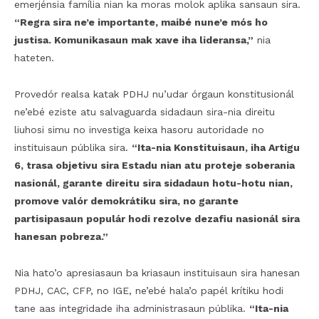
emerjénsia família nian ka moras molok aplika sansaun sira.
“Regra sira ne’e importante, maibé nune’e mós ho
justisa. Komunikasaun mak xave iha lideransa,”
nia
hateten.
Provedór realsa katak PDHJ nu’udar órgaun konstitusionál
ne’ebé eziste atu salvaguarda sidadaun sira-nia direitu
liuhosi simu no investiga keixa hasoru autoridade no
instituisaun públika sira.
“Ita-nia Konstituisaun, iha Artigu
6, trasa objetivu sira Estadu nian atu proteje soberania
nasionál, garante direitu sira sidadaun hotu-hotu nian,
promove valór demokrátiku sira, no garante
partisipasaun populár hodi rezolve dezafiu nasionál sira
hanesan pobreza.”
Nia hato’o apresiasaun ba kriasaun instituisaun sira hanesan
PDHJ, CAC, CFP, no IGE, ne’ebé hala’o papél krítiku hodi
tane aas integridade iha administrasaun públika.
“Ita-nia