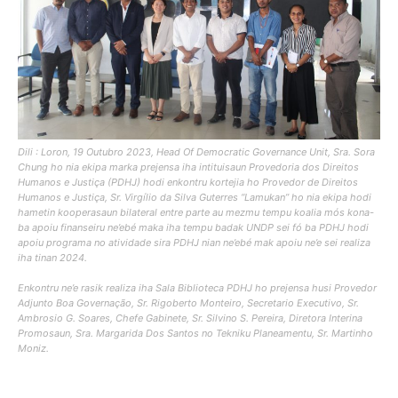
Dili : Loron, 19 Outubro 2023, Head Of Democratic Governance Unit, Sra. Sora
Chung ho nia ekipa marka prejensa iha intituisaun Provedoria dos Direitos
Humanos e Justiça (PDHJ) hodi enkontru kortejia ho Provedor de Direitos
Humanos e Justiça, Sr. Virgílio da Silva Guterres “Lamukan” ho nia ekipa hodi
hametin kooperasaun bilateral entre parte au mezmu tempu koalia mós kona-
ba apoiu finanseiru ne’ebé maka iha tempu badak UNDP sei fó ba PDHJ hodi
apoiu programa no atividade sira PDHJ nian ne’ebé mak apoiu ne’e sei realiza
iha tinan 2024.
Enkontru ne’e rasik realiza iha Sala Biblioteca PDHJ ho prejensa husi Provedor
Adjunto Boa Governação, Sr. Rigoberto Monteiro, Secretario Executivo, Sr.
Ambrosio G. Soares, Chefe Gabinete, Sr. Silvino S. Pereira, Diretora Interina
Promosaun, Sra. Margarida Dos Santos no Tekniku Planeamentu, Sr. Martinho
Moniz.