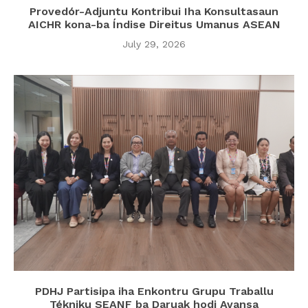
Provedór-Adjuntu Kontribui Iha Konsultasaun
AICHR kona-ba Índise Direitus Umanus ASEAN
July 29, 2026
PDHJ Partisipa iha Enkontru Grupu Traballu
Tékniku SEANF ba Daruak hodi Avansa