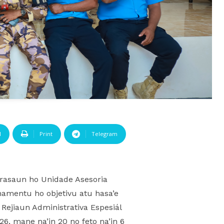
l
Print
Telegram
borasaun ho Unidade Asesoria
namentu ho objetivu atu hasa’e
ejiaun Administrativa Espesiál
6, mane na’in 20 no feto na’in 6