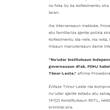
no foka liu ba koñesimentu sira
laran.
Iha intervensaun makloke, Prov
atu familiariza ajente polísia s
Koñesimentu ida-ne’e, nia nota, 
misaun manutensaun dame intern
“Nu’udar instituisaun indepe
governasaun di’ak, PDHJ habela
Timor-Leste,”
afirma Provedora
Énfaze Timor-Leste nia komprom
nu’udar ajente estadu atu salva
147(2) Konstituisaun RDTL, ne’
kriminál sira.