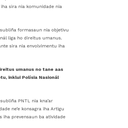
 iha sira nia komunidade nia
subliña formasaun nia objetivu
onál liga ho direitus umanus.
ante sira nia envolvimentu iha
ireitus umanus no tane aas
u, inklui Polísia Nasionál
subliña PNTL nia kna’ar
dade ne’e konsagra iha Artigu
s iha prevensaun ba atividade