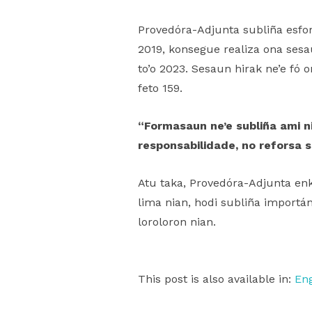
Provedóra-Adjunta subliña esfor
2019, konsegue realiza ona sesa
to’o 2023. Sesaun hirak ne’e fó
feto 159.
“Formasaun ne’e subliña ami n
responsabilidade, no reforsa s
Atu taka, Provedóra-Adjunta en
lima nian, hodi subliña importán
loroloron nian.
This post is also available in:
Eng