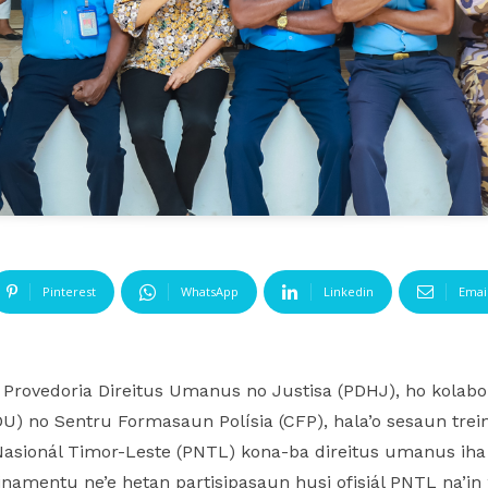
Pinterest
WhatsApp
Linkedin
Emai
lu, Provedoria Direitus Umanus no Justisa (PDHJ), ho kola
) no Sentru Formasaun Polísia (CFP), hala’o sesaun trei
ionál Timor-Leste (PNTL) kona-ba direitus umanus iha R
mentu ne’e hetan partisipasaun husi ofisiál PNTL na’in 2