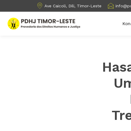
Ave Caicoli, Dili, Timor-Leste
info@pd
Kon
Hasa
Um
Tr