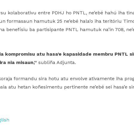
su kolaborativu entre PDHJ ho PNTL, ne’ebé hahú iha tina
un formasaun hamutuk 25 ne’ebé hala’o iha teritóriu Tim
 ona benefísiu ba partisipante PNTL hamutuk na’in 708, 
ia kompromisu atu hasa’e kapasidade membru PNTL sira 
ira nia misaun,”
subliña Adjunta.
koraja formandu sira hotu atu envolve ativamente iha pr
sia atu hetan koñesimentu pertinente ne’ebé sei hasa’e si
lish