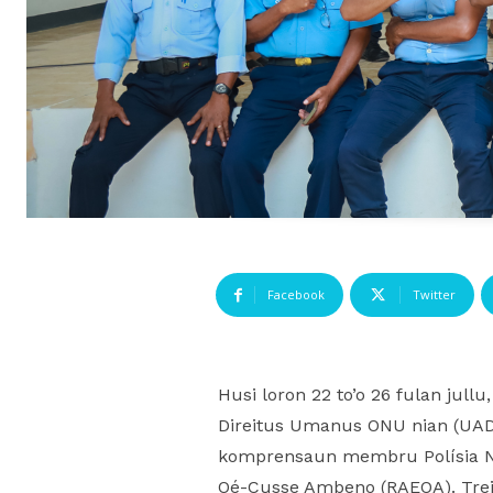
Facebook
Twitter
Husi loron 22 to’o 26 fulan jul
Direitus Umanus ONU nian (UADU
komprensaun membru Polísia Nas
Oé-Cusse Ambeno (RAEOA). Treina