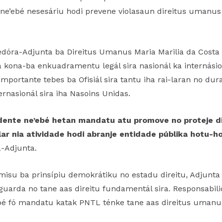
 ne’ebé nesesáriu hodi prevene violasaun direitus umanus
edóra-Adjunta ba Direitus Umanus Maria Marilia da Costa 
ira kona-ba enkuadramentu legál sira nasionál ka internási
importante tebes ba Ofisiál sira tantu iha rai-laran no dur
asionál sira iha Nasoins Unidas.
ndente ne’ebé hetan mandatu atu promove no proteje d
r nia atividade hodi abranje entidade públika hotu-hot
-Adjunta.
isu ba prinsípiu demokrátiku no estadu direitu, Adjunta 
guarda no tane aas direitu fundamentál sira. Responsabili
ebé fó mandatu katak PNTL ténke tane aas direitus umanu