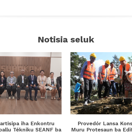
Notisia seluk
rtisipa iha Enkontru
Provedór Lansa Kon
ballu Tékniku SEANF ba
Muru Protesaun ba Edi