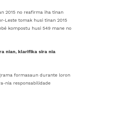
n 2015 no reafirma iha tinan
or-Leste tomak husi tinan 2015
ne’ebé kompostu husi 549 mane no
nian, klarifika sira nia
ograma formasaun durante loron
ra-nia responsabilidade