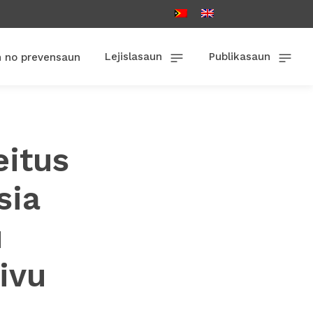
Lejislasaun
Publikasaun
n no prevensaun
eitus
sia
u
ivu