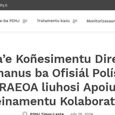
hj.tl
a-ba PDHJ
Tratamentu kazu
Monitorizasau
’e Koñesimentu Dir
anus ba Ofisiál Polí
RAEOA liuhosi Apoi
einamentu Kolaborat
PDHJ Timor-Leste
July 25, 2024