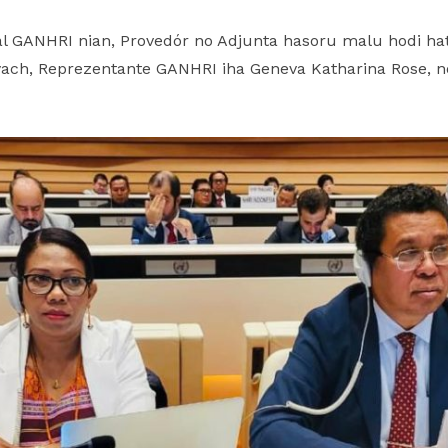
ál GANHRI nian, Provedór no Adjunta hasoru malu hodi h
ch, Reprezentante GANHRI iha Geneva Katharina Rose, no C