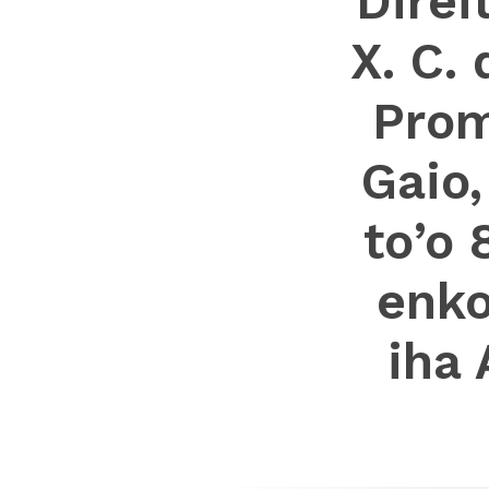
Direi
X. C.
Prom
Gaio,
to’o 
enko
iha