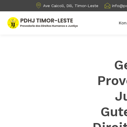
Ave Caicoli, Dili, Timor-Leste
info@pd
Kon
G
Prov
Ju
Gut