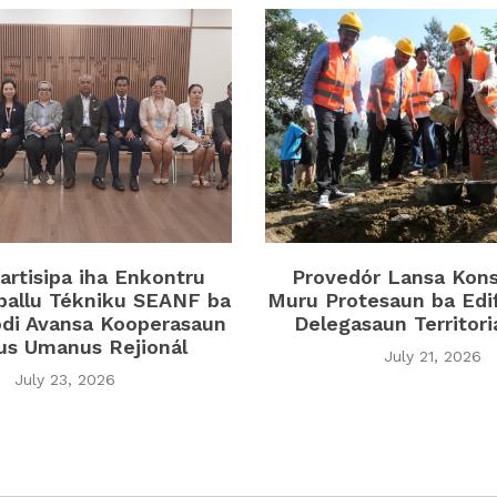
rtisipa iha Enkontru
Provedór Lansa Kon
ballu Tékniku SEANF ba
Muru Protesaun ba Edi
di Avansa Kooperasaun
Delegasaun Territor
tus Umanus Rejionál
July 21, 2026
July 23, 2026