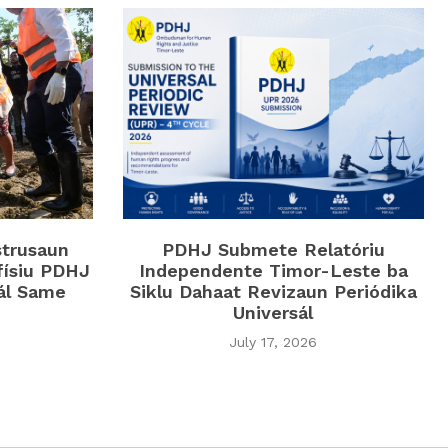
strusaun
PDHJ Submete Relatóriu
físiu PDHJ
Independente Timor-Leste ba
iál Same
Siklu Dahaat Revizaun Periódika
Universál
July 17, 2026