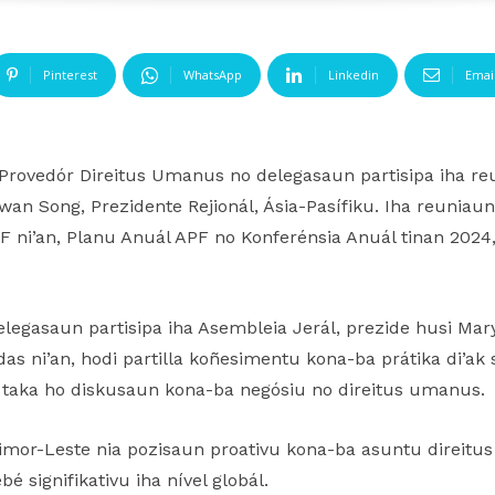
Pinterest
WhatsApp
Linkedin
Emai
Provedór Direitus Umanus no delegasaun partisipa iha reu
an Song, Prezidente Rejionál, Ásia-Pasífiku. Iha reuniaun 
F ni’an, Planu Anuál APF no Konferénsia Anuál tinan 202
elegasaun partisipa iha Asembleia Jerál, prezide husi Mary
s ni’an, hodi partilla koñesimentu kona-ba prátika di’ak s
 taka ho diskusaun kona-ba negósiu no direitus umanus.
Timor-Leste nia pozisaun proativu kona-ba asuntu direit
bé signifikativu iha nível globál.