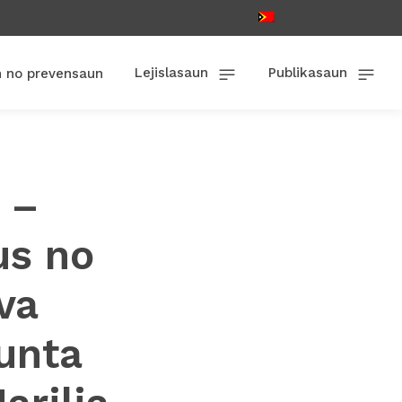
Lejislasaun
Publikasaun
n no prevensaun
 –
us no
lva
unta