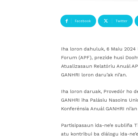
Facebook
Twitter
Iha loron dahuluk, 6 Maiu 2024 
Forum (APF), prezide husi Doohw
Atualizasaun Relatóriu Anuál AP
GANHRI loron daru’ak ni’an.
Iha loron daruak, Provedór ho d
GANHRI iha Palásiu Nasoins Unida
Konferénsia Anuál GANHRI ni’an
Partisipasaun ida-ne’e subliña 
atu kontribui ba diálogu ida-ne’e