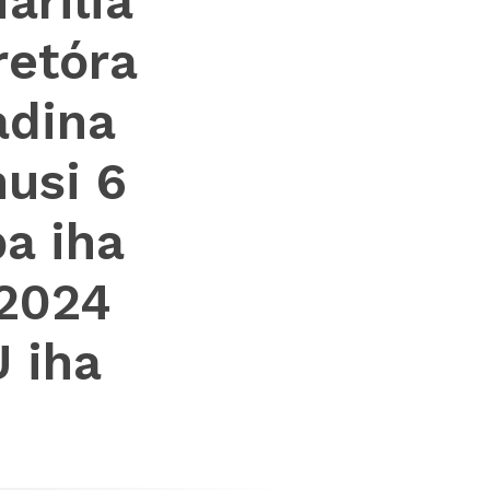
arilia
retóra
adina
husi 6
pa iha
 2024
 iha