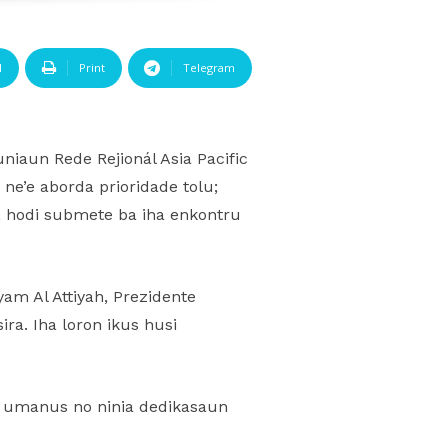
l
Print
Telegram
niaun Rede Rejionál Asia Pacific
ne’e aborda prioridade tolu;
4, hodi submete ba iha enkontru
am Al Attiyah, Prezidente
ira. Iha loron ikus husi
us umanus no ninia dedikasaun