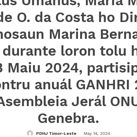
tus Umanus, Maria M
 de O. da Costa ho Di
osaun Marina Bern
 durante loron tolu 
8 Maiu 2024, partisi
ntru anuál GANHRI
 Asembleia Jerál ONU
Genebra.
PDHJ Timor-Leste
May 14, 2024