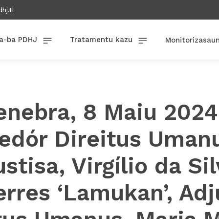
hj.tl
a-ba PDHJ
Tratamentu kazu
Monitorizasau
enebra, 8 Maiu 2024
edór Direitus Uman
stisa, Virgílio da Si
erres ‘Lamukan’, Adj