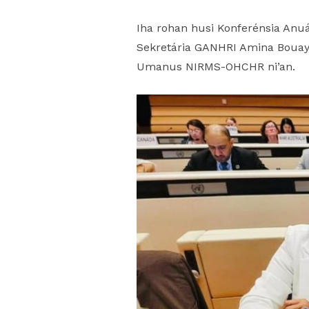
Iha rohan husi Konferénsia Anu
Sekretária GANHRI Amina Bouaya
Umanus NIRMS-OHCHR ni’an.