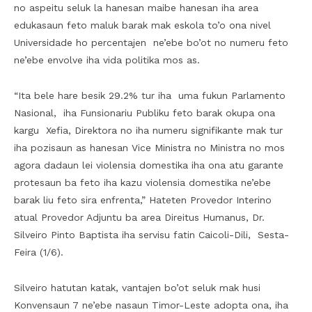
no aspeitu seluk la hanesan maibe hanesan iha area
edukasaun feto maluk barak mak eskola to’o ona nivel
Universidade ho percentajen ne’ebe bo’ot no numeru feto
ne’ebe envolve iha vida politika mos as.
“Ita bele hare besik 29.2% tur iha uma fukun Parlamento
Nasional, iha Funsionariu Publiku feto barak okupa ona
kargu Xefia, Direktora no iha numeru signifikante mak tur
iha pozisaun as hanesan Vice Ministra no Ministra no mos
agora dadaun lei violensia domestika iha ona atu garante
protesaun ba feto iha kazu violensia domestika ne’ebe
barak liu feto sira enfrenta,” Hateten Provedor Interino
atual Provedor Adjuntu ba area Direitus Humanus, Dr.
Silveiro Pinto Baptista iha servisu fatin Caicoli-Dili, Sesta-
Feira (1/6).
Silveiro hatutan katak, vantajen bo’ot seluk mak husi
Konvensaun 7 ne’ebe nasaun Timor-Leste adopta ona, iha