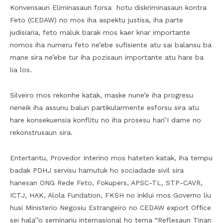
Konvensaun Eliminasaun forsa hotu diskriminasaun kontra
Feto (CEDAW) no mos iha aspektu justisa, iha parte
judisiaria, feto maluk barak mos kaer knar importante
nomos iha numeru feto ne’ebe sufisiente atu sai balansu ba
mane sira ne’ebe tur iha pozisaun importante atu hare ba
lia los.
Silveiro mos rekonhe katak, maske nune’e iha progresu
neneik iha assunu balun partikularmente esforsu sira atu
hare konsekuensia konflitu no iha prosesu hari’I dame no
rekonstrusaun sira.
Entertantu, Provedor Interino mos hateten katak, iha tempu
badak PDHJ servisu hamutuk ho sociadade sivil sira
hanesan ONG Rede Feto, Fokupers, APSC-TL, STP-CAVR,
ICTJ, HAK, Alola Fundation, FKSH no inklui mos Governo liu
husi Ministerio Negosiu Estrangeiro no CEDAW export Office
sei hala’’o seminariu internasional ho tema “Reflesaun Tinan