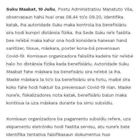
Suku Maabat, 10 Juñu
, Postu Administrativu Manatuto Vila,
observasaun hahú husi oras 08.44 to’o 09.20, identifika
katak, iha autoridade Suku maka kontrola ba benefisiáriu
sira hodi kumpri distánsia fízika. Iha Sede Suku ne’e fasilita
bee ne’ebé maka kahur ona hodi konsidera hanesan hand
sanitizer, tissue, máskara, poster kona-bá prevensaun
Covid-19. Komisaun organizadora falisilita kadeira túr ne’ebé
halo ho distánsia fizika kada benefisiáriu. Autoridade Suku
Maabat fahe máskara ba benefisáriu sira ne’ebé la iha.
Maske máskara la to’o ba benefisiáriu sira hotu, maibé sira
koko fahe hodi haktuir ba prevensaun Covid-19 nian. Maske
nune’e, fiskalizadores nota katak, benefisáriu balun maka
kontinua la uza máskara durante ba simu subsídiu.
Komisaun organizadora ba pagamentu subsídiu refere, uza
ekipamentu eletróniku hodi fasilita servisu, atu nune’e bele
identifika tentativa falsifikasaun dokumentus husi