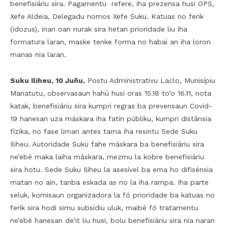
benefisiáriu sira. Pagamentu refere, iha prezensa husi OPS,
Xefe Aldeia, Delegadu nomos Xefe Suku. Katuas no ferik
(idozus), inan oan nurak sira hetan prioridade liu iha
formatura laran, maske tenke forma no habai an iha loron
manas nia laran.
Suku Iliheu, 10 Juñu,
Postu Administrativu Laclo, Munisípiu
Manatutu, observasaun hahú husi oras 15.18 to’o 16.11, nota
katak, benefisiáriu sira kumpri regras ba prevensaun Covid-
19 hanesan uza máskara iha fatin públiku, kumpri distánsia
fízika, no fase liman antes tama iha resintu Sede Suku
Iliheu. Autoridade Suku fahe máskara ba benefisiáriu sira
ne’ebé maka laiha máskara, mezmu la kobre benefisiáriu
sira hotu. Sede Suku Iliheu la asesível ba ema ho difisénsia
matan no ain, tanba eskada as no la iha rampa. Iha parte
seluk, komisaun organizadora la fó prioridade ba katuas no
ferik sira hodi simu subsídiu uluk, maibé fó tratamentu
ne’ebé hanesan de’it liu husi, bolu benefisiáriu sira nia naran