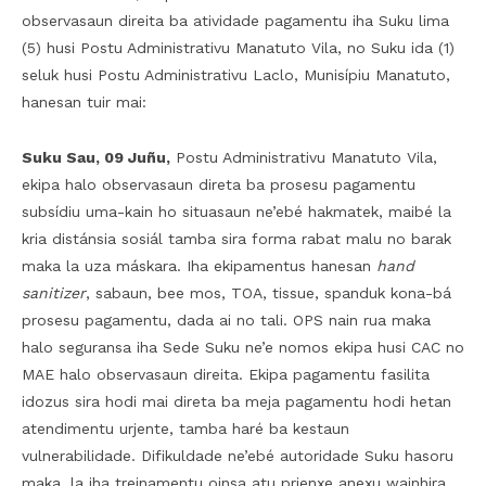
observasaun direita ba atividade pagamentu iha Suku lima
(5) husi Postu Administrativu Manatuto Vila, no Suku ida (1)
seluk husi Postu Administrativu Laclo, Munisípiu Manatuto,
hanesan tuir mai:
Suku Sau, 09 Juñu,
Postu Administrativu Manatuto Vila,
ekipa halo observasaun direta ba prosesu pagamentu
subsídiu uma-kain ho situasaun ne’ebé hakmatek, maibé la
kria distánsia sosiál tamba sira forma rabat malu no barak
maka la uza máskara. Iha ekipamentus hanesan
hand
sanitizer
, sabaun, bee mos, TOA, tissue, spanduk kona-bá
prosesu pagamentu, dada ai no tali. OPS nain rua maka
halo seguransa iha Sede Suku ne’e nomos ekipa husi CAC no
MAE halo observasaun direita. Ekipa pagamentu fasilita
idozus sira hodi mai direta ba meja pagamentu hodi hetan
atendimentu urjente, tamba haré ba kestaun
vulnerabilidade. Difikuldade ne’ebé autoridade Suku hasoru
maka, la iha treinamentu oinsa atu prienxe anexu wainhira