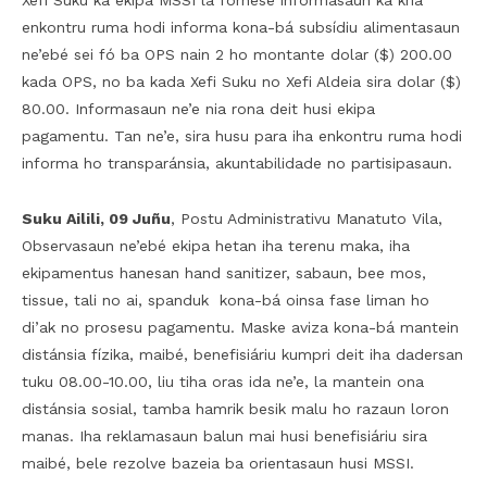
Xefi Suku ka ekipa MSSI la fornese informasaun ka kria
enkontru ruma hodi informa kona-bá subsídiu alimentasaun
ne’ebé sei fó ba OPS nain 2 ho montante dolar ($) 200.00
kada OPS, no ba kada Xefi Suku no Xefi Aldeia sira dolar ($)
80.00. Informasaun ne’e nia rona deit husi ekipa
pagamentu. Tan ne’e, sira husu para iha enkontru ruma hodi
informa ho transparánsia, akuntabilidade no partisipasaun.
Suku Ailili, 09 Juñu
, Postu Administrativu Manatuto Vila,
Observasaun ne’ebé ekipa hetan iha terenu maka, iha
ekipamentus hanesan hand sanitizer, sabaun, bee mos,
tissue, tali no ai, spanduk kona-bá oinsa fase liman ho
di’ak no prosesu pagamentu. Maske aviza kona-bá mantein
distánsia fízika, maibé, benefisiáriu kumpri deit iha dadersan
tuku 08.00-10.00, liu tiha oras ida ne’e, la mantein ona
distánsia sosial, tamba hamrik besik malu ho razaun loron
manas. Iha reklamasaun balun mai husi benefisiáriu sira
maibé, bele rezolve bazeia ba orientasaun husi MSSI.