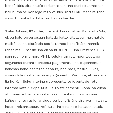
benefisiáriu sira hato’o reklamasaun. Iha duni reklamasaun
balun, maibé konsege rezolve husi Xefi Suku. Maneira fahe
subsídiu maka ba fahe tuir bairu ida-idak.
Suku Aiteas, 09 Juñu
, Postu Administrativu Manatuto Vila,
ekipa halo observasaun hatudu katak situasaun hakmatek,
maibé, la iha distánsia sosiál tamba benefisiáriu hamrik
rabat malu, maske iha ekipa husi PNTL. Iha Prezensa OPS
nain rua no membru PNTL seluk nain rua, hodi ajuda ba
seguransa durante prosesu pagamentu. Iha ekipamentus
hanesan hand sanitizer, sabaun, bee mos, tissue, luvas,
spanduk kona-bá prosesu pagamentu. Wainhira, ekipa dada
lia ho Xefi Suku Interina (representante joventude feto)
informa katak, ekipa MSSI la fó treinamentu kona-bá oinsa
atu prienxe formatu reklamasaun, entaun ho sira ninia
kuñesimentu rasik, fó ajuda ba benefisiáriu sira wainhira sira
hato’o reklamasaun. Xefi Suku interina ne’e hatutan katak,