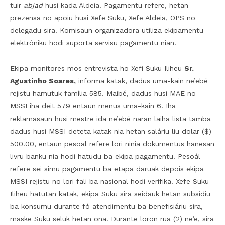
tuir
abjad
husi kada Aldeia. Pagamentu refere, hetan
prezensa no apoiu husi Xefe Suku, Xefe Aldeia, OPS no
delegadu sira. Komisaun organizadora utiliza ekipamentu
elektróniku hodi suporta servisu pagamentu nian.
Ekipa monitores mos entrevista ho Xefi Suku Iliheu
Sr.
Agustinho Soares,
informa katak, dadus uma-kain ne’ebé
rejistu hamutuk família 585. Maibé, dadus husi MAE no
MSSI iha deit 579 entaun menus uma-kain 6. Iha
reklamasaun husi mestre ida ne’ebé naran laiha lista tamba
dadus husi MSSI deteta katak nia hetan saláriu liu dolar ($)
500.00, entaun pesoal refere lori ninia dokumentus hanesan
livru banku nia hodi hatudu ba ekipa pagamentu. Pesoál
refere sei simu pagamentu ba etapa daruak depois ekipa
MSSI rejistu no lori fali ba nasional hodi verifika. Xefe Suku
Iliheu hatutan katak, ekipa Suku sira seidauk hetan subsídiu
ba konsumu durante fó atendimentu ba benefisiáriu sira,
maske Suku seluk hetan ona. Durante loron rua (2) ne’e, sira