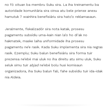
no fó oituan ba membru Suku sira. La iha treinamentu ba
autoridade komunitária sira oinsa atu bele prienxe anexu
hamutuk 7 wainhira benefisiáriu sira hato’o reklamasaun.
Jeralmente, fiskalizadór sira nota katak, prosesu
pagamentu subsídiu uma-kain nian la’o ho di’ak no
hakmatek, maske laiha uniformidade iha prosesu
pagamentu ne’e rasik. Kada Suku implementa sira nia regras
rasik. Ezemplu; Suku balun benefisiáriu sira forma tuir
prezensa ne’ebé mai uluk no iha direitu atu simu uluk, Suku
seluk simu tuir
abjad
ne’ebé bolu husi komisaun
organizadora, iha Suku balun fali, fahe subsídiu tuir ida-idak
nia Aldeia.