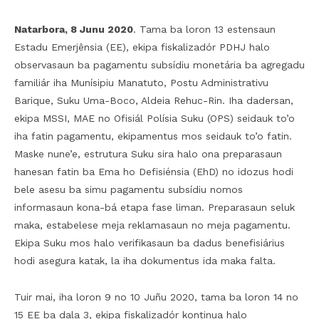
Natarbora, 8 Junu 2020
. Tama ba loron 13 estensaun
Estadu Emerjênsia (EE), ekipa fiskalizadór PDHJ halo
observasaun ba pagamentu subsídiu monetária ba agregadu
familiár iha Munísipiu Manatuto, Postu Administrativu
Barique, Suku Uma-Boco, Aldeia Rehuc-Rin. Iha dadersan,
ekipa MSSI, MAE no Ofisiál Polísia Suku (OPS) seidauk to’o
iha fatin pagamentu, ekipamentus mos seidauk to’o fatin.
Maske nune’e, estrutura Suku sira halo ona preparasaun
hanesan fatin ba Ema ho Defisiénsia (EhD) no idozus hodi
bele asesu ba simu pagamentu subsídiu nomos
informasaun kona-bá etapa fase liman. Preparasaun seluk
maka, estabelese meja reklamasaun no meja pagamentu.
Ekipa Suku mos halo verifikasaun ba dadus benefisiárius
hodi asegura katak, la iha dokumentus ida maka falta.
Tuir mai, iha loron 9 no 10 Juñu 2020, tama ba loron 14 no
15 EE ba dala 3, ekipa fiskalizadór kontinua halo