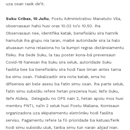
uza osan rasik de’it.
Suku Cribas, 10 Juñu
, Postu Administrativu Manatuto Vila,
observasaun hahú husi oras 10.02 to’o 10.50. Iha
Observasaun nee, identifika katak, benefisiáriu sira hamrik
hamutuk iha grupu nia laran, maibé autoridade sira la halo
atuasaun ruma relasiona ho la kumpri regras distánsiamentu
físiku. Iha Sede Suku, la tau poster kona-bá prevensaun
Covid-19 hanesan iha Suku sira seluk, autoridade Suku
fasilita bee ba benefisiáriu sira hodi fase liman antes tama
ba simu osan. Fiskalizadór sira nota katak, ema ho
difisensia ain bele asesu ba fatin simu osan. Iha parte seluk,
fatin simu subsídiu refere hetan prezensa husi; Xefe Suku,
Xefe Aldeia, Delegadu no OPS nain 2, hetan apoiu mos husi
membru PNTL na’in 2 seluk husi Postu Maliana. Komisaun
organizadora uza ekipatementu eletróniku hodi fasilita
servisu. Pagamentu refere la fó prioridade ba katuas/ferik
hodi simu subsidiu uluk, tanba simu tuir naran
abjad
nian.