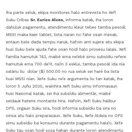
Iha parte seluk, ekipa monitores halo entrevista ho Xefi
Suku Cribas
Sr. Eurico Alves,
informa katak, iha loron
dahuluk pagamentu, atendimentu kleur tebes tamba pesoál
MSSI maka kaer tablet, lista naran no fahe osan mesak,
entaun bele dada tempu naruk, hafoin ami sujere atu ekipa
husi Suku bele ajuda fahe osan hodi halo prosesu lalais. Xefi
família hamutuk 743, maibé ema ne’ebé simu subsídiu refere
hamutuk ema 700 de’it, na’in 3 esklui, tamba pesoál ida nia
saláriu liu dolar ($) 500.00 no rua seluk sei haré ba lista
husi MSSI nian. Xefe Suku ne’e argumenta liu tan katak, iha
loron 5 Juñu 2020, wainhira Xefi Suku simu informasaun
husi Nasional katak, sei iha subsídiu alimentár, maibé
seidauk hatene montante hira. Hafoin, Xefi Suku halibur
OPS, orgaun Suku sira, hodi informa subsídiu ba sira no
oinsa atu halo preparasaun. Xefe Suku, Xefe Aldeia no OPS
simu subsídiu ba konsumu durante pagamentu hala’o. Xefe
Suku tau osan hodi sosa hahan durante loron atendimentu