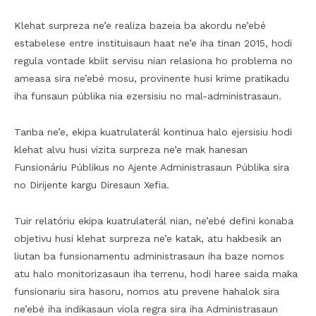
Klehat surpreza ne’e realiza bazeia ba akordu ne’ebé
estabelese entre instituisaun haat ne’e iha tinan 2015, hodi
regula vontade kbiit servisu nian relasiona ho problema no
ameasa sira ne’ebé mosu, provinente husi krime pratikadu
iha funsaun públika nia ezersisiu no mal-administrasaun.
Tanba ne’e, ekipa kuatrulaterál kontinua halo ejersisiu hodi
klehat alvu husi vizita surpreza ne’e mak hanesan
Funsionáriu Públikus no Ajente Administrasaun Públika sira
no Dirijente kargu Diresaun Xefia.
Tuir relatóriu ekipa kuatrulaterál nian, ne’ebé defini konaba
objetivu husi klehat surpreza ne’e katak, atu hakbesik an
liutan ba funsionamentu administrasaun iha baze nomos
atu halo monitorizasaun iha terrenu, hodi haree saida maka
funsionariu sira hasoru, nomos atu prevene hahalok sira
ne’ebé iha indikasaun viola regra sira iha Administrasaun