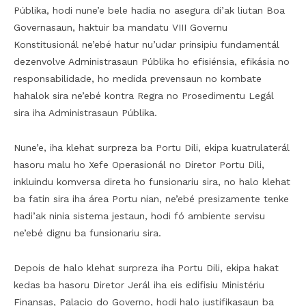
Públika, hodi nune’e bele hadia no asegura di’ak liutan Boa
Governasaun, haktuir ba mandatu VIII Governu
Konstitusionál ne’ebé hatur nu’udar prinsipiu fundamentál
dezenvolve Administrasaun Públika ho efisiénsia, efikásia no
responsabilidade, ho medida prevensaun no kombate
hahalok sira ne’ebé kontra Regra no Prosedimentu Legál
sira iha Administrasaun Públika.
Nune’e, iha klehat surpreza ba Portu Dili, ekipa kuatrulaterál
hasoru malu ho Xefe Operasionál no Diretor Portu Dili,
inkluindu komversa direta ho funsionariu sira, no halo klehat
ba fatin sira iha área Portu nian, ne’ebé presizamente tenke
hadi’ak ninia sistema jestaun, hodi fó ambiente servisu
ne’ebé dignu ba funsionariu sira.
Depois de halo klehat surpreza iha Portu Dili, ekipa hakat
kedas ba hasoru Diretor Jerál iha eis edifisiu Ministériu
Finansas, Palacio do Governo, hodi halo justifikasaun ba