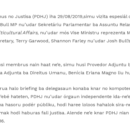
s no Justisa (PDHJ) iha 29/08/2019,simu vizita espesiál d
h Bull MP nu’udar Sekretáriu Parlamentar ba Assuntu Rela
icultural Affairs
, nu’udar mós Vise Ministru reprezenta 
ary, Terry Garwood, Shannon Farley nu’udar Josh Bull’s A
si membrus nain haat ne’e, simu husi Provedor Adjuntu 
a Adjunta ba Direitus Umanu, Benícia Eriana Magno liu hus
n rua halo briefing ba delegasaun konaba knar no kompote
e’ebé hateten, PDHJ nu’udar órgaun independente ida-ne’
 hasoru podér públiku, hodi haree loloos hahalok sira-ne’e
k hodi haburas fali justisa. Alende ne’e knar PDHJ nian d
16.