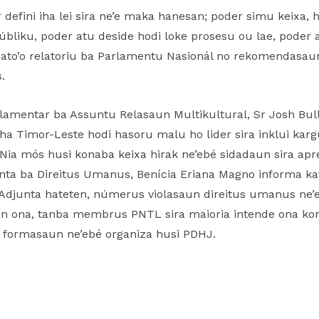
defini iha lei sira ne’e maka hanesan; poder simu keixa, h
úbliku, poder atu deside hodi loke prosesu ou lae, poder
 hato’o relatoriu ba Parlamentu Nasionál no rekomendasaun
.
rlamentar ba Assuntu Relasaun Multikultural, Sr Josh Bul
iha Timor-Leste hodi hasoru malu ho lider sira inklui kar
Nia mós husi konaba keixa hirak ne’ebé sidadaun sira apr
nta ba Direitus Umanus, Benícia Eriana Magno informa kat
djunta hateten, númerus violasaun direitus umanus ne
n ona, tanba membrus PNTL sira maioria intende ona kon
a formasaun ne’ebé organiza husi PDHJ.