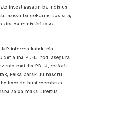
alo investigasaun ba indisius
 atu asesu ba dokumentus sira,
 sira ba ministérius ka
l MP informa katak, nia
gu xefia iha PDHJ hodi asegura
ezenta mai iha PDHJ, maioria
ak, keixa barak liu hasoru
’ebé komete husi membrus
aba saida maka Direitus