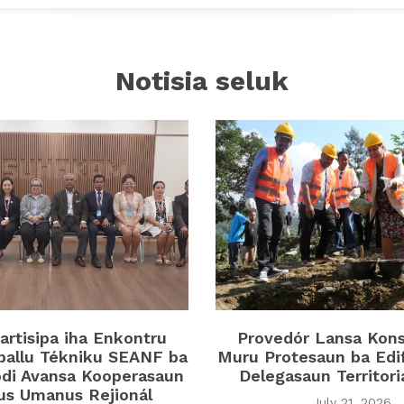
Notisia seluk
rtisipa iha Enkontru
Provedór Lansa Kon
ballu Tékniku SEANF ba
Muru Protesaun ba Edi
di Avansa Kooperasaun
Delegasaun Territor
tus Umanus Rejionál
July 21, 2026