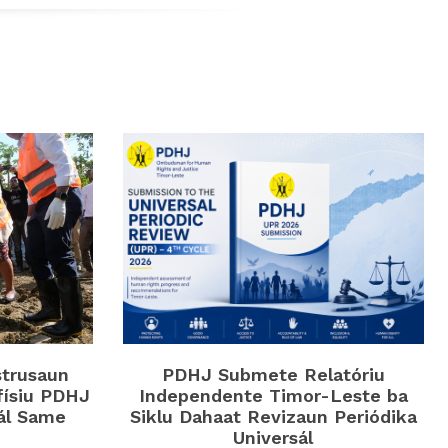
strusaun
PDHJ Submete Relatóriu
físiu PDHJ
Independente Timor-Leste ba
iál Same
Siklu Dahaat Revizaun Periódika
Universál