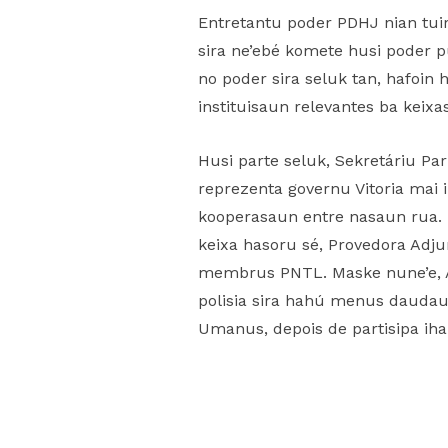
Entretantu poder PDHJ nian tuir 
sira ne’ebé komete husi poder p
no poder sira seluk tan, hafoin
instituisaun relevantes ba keixas
Husi parte seluk, Sekretáriu Pa
reprezenta governu Vitoria mai 
kooperasaun entre nasaun rua. 
keixa hasoru sé, Provedora Adju
membrus PNTL. Maske nune’e, A
polisia sira hahú menus daudau
Umanus, depois de partisipa ih