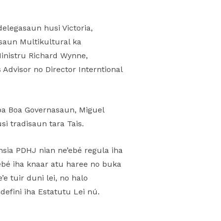
elegasaun husi Victoria,
saun Multikultural ka
Ministru Richard Wynne,
dvisor no Director Interntional
ba Boa Governasaun, Miguel
i tradisaun tara Tais.
nsia PDHJ nian ne’ebé regula iha
ebé iha knaar atu haree no buka
 tuir duni lei, no halo
efini iha Estatutu Lei nú.