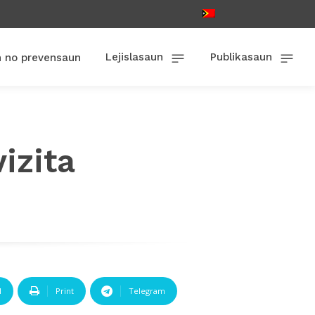
Lejislasaun
Publikasaun
n no prevensaun
izita
l
Print
Telegram