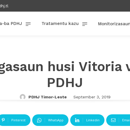
hj.tl
a-ba PDHJ
Tratamentu kazu
Monitorizasau
gasaun husi Vitoria v
PDHJ
PDHJ Timor-Leste
September 3, 2019
Pinterest
WhatsApp
Linkedin
Emai