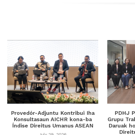
Provedór-Adjuntu Kontribui Iha
PDHJ Pa
Konsultasaun AICHR kona-ba
Grupu Tra
Índise Direitus Umanus ASEAN
Daruak ho
Direi
July 29, 2026