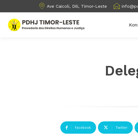
Ave Caicoli, Dili, Timor-Leste
info@pd
Kon
Dele
Facebook
Twitter