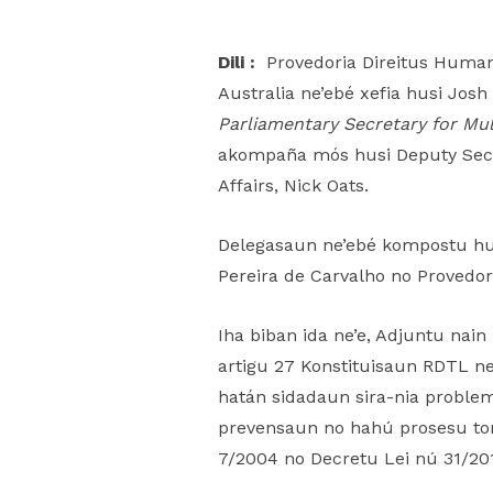
Dili :
Provedoria Direitus Humanu
Australia ne’ebé xefia husi Jos
Parliamentary Secretary for Mult
akompaña mós husi Deputy Secret
Affairs, Nick Oats.
Delegasaun ne’ebé kompostu hu
Pereira de Carvalho no Provedor
Iha biban ida ne’e, Adjuntu nai
artigu 27 Konstituisaun RDTL n
hatán sidadaun sira-nia problema
prevensaun no hahú prosesu toma
7/2004 no Decretu Lei nú 31/20