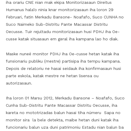
iha orariu CNE nian mak ekipa Monitorizasaun Direitus
Humanus hala’o ninia knar monitorizasaun iha loron 29
Februari, fatin Merkadu Bansone- Noafafo, Suco CUNHA no
Suco Naimeko Sub-Distritu Pante Macassar Distritu
Oecusse. Tuir rejultadu monitorizasaun husi PDHJ iha Oe-
cusse katak situasaun em geral iha kampana lao ho diak.
Maske nuneé monitor PDHJ iha Oe-cusse hetan katak iha
funsionariu publiku (mestre) partisipa iha tempu kampana.
Depois de relatoriu ne hasai seidauk iha konfirmasaun husi
parte eskola, katak mestre ne hetan lisensa ou
autorizasaun.
Iha loron 01 Marsu 2012, Merkadu Bansone – Noafafo, Suco
Cunha Sub-Distritu Pante Macassar Distritu Oecusse, iha
kareta no mototrizadas balun hasai tiha númeru Sapa no
monitor sira la bele detekta, maibe hetan duni katak iha
funcionariu balun uza duni patrimoniu Estadu nian balun ba