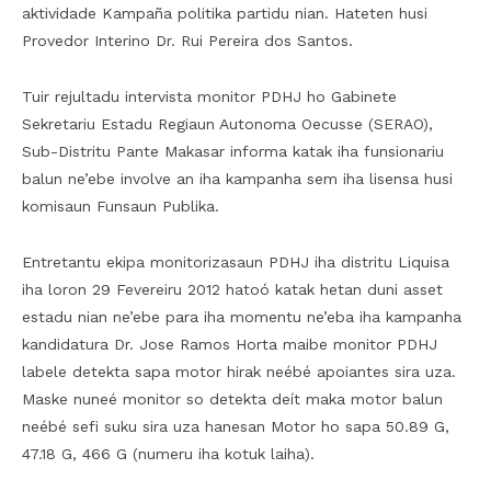
aktividade Kampaña politika partidu nian. Hateten husi
Provedor Interino Dr. Rui Pereira dos Santos.
Tuir rejultadu intervista monitor PDHJ ho Gabinete
Sekretariu Estadu Regiaun Autonoma Oecusse (SERAO),
Sub-Distritu Pante Makasar informa katak iha funsionariu
balun ne’ebe involve an iha kampanha sem iha lisensa husi
komisaun Funsaun Publika.
Entretantu ekipa monitorizasaun PDHJ iha distritu Liquisa
iha loron 29 Fevereiru 2012 hatoó katak hetan duni asset
estadu nian ne’ebe para iha momentu ne’eba iha kampanha
kandidatura Dr. Jose Ramos Horta maibe monitor PDHJ
labele detekta sapa motor hirak neébé apoiantes sira uza.
Maske nuneé monitor so detekta deít maka motor balun
neébé sefi suku sira uza hanesan Motor ho sapa 50.89 G,
47.18 G, 466 G (numeru iha kotuk laiha).