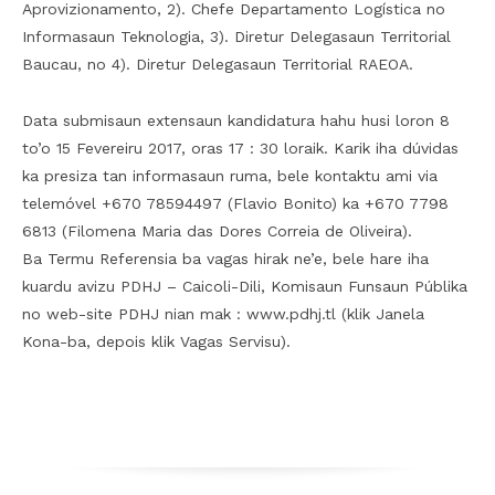
Aprovizionamento, 2). Chefe Departamento Logística no
Informasaun Teknologia, 3). Diretur Delegasaun Territorial
Baucau, no 4). Diretur Delegasaun Territorial RAEOA.
Data submisaun extensaun kandidatura hahu husi loron 8
to’o 15 Fevereiru 2017, oras 17 : 30 loraik. Karik iha dúvidas
ka presiza tan informasaun ruma, bele kontaktu ami via
telemóvel +670 78594497 (Flavio Bonito) ka +670 7798
6813 (Filomena Maria das Dores Correia de Oliveira).
Ba Termu Referensia ba vagas hirak ne’e, bele hare iha
kuardu avizu PDHJ – Caicoli-Dili, Komisaun Funsaun Públika
no web-site PDHJ nian mak : www.pdhj.tl (klik Janela
Kona-ba, depois klik Vagas Servisu).