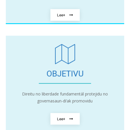
Lee+
OBJETIVU
Direitu no liberdade fundamentál protejidu no
governasaun-di’ak promovidu
Lee+