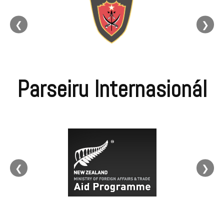
❮
❯
Parseiru Internasionál
❮
❯