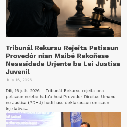
Tribunál Rekursu Rejeita Petisaun
Provedór nian Maibé Rekoñese
Nesesidade Urjente ba Lei Justisa
Juvenil
July 16, 2026
Díli, 16 jullu 2026 – Tribunál Rekursu rejeita ona
petisaun ne’ebé hato’o hosi Provedór Direitus Umanu
no Justisa (PDHJ) hodi husu deklarasaun omisaun
lejizlativa...