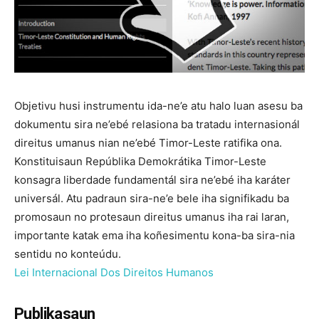
Objetivu husi instrumentu ida-ne’e atu halo luan asesu ba
dokumentu sira ne’ebé relasiona ba tratadu internasionál
direitus umanus nian ne’ebé Timor-Leste ratifika ona.
Konstituisaun Repúblika Demokrátika Timor-Leste
konsagra liberdade fundamentál sira ne’ebé iha karáter
universál. Atu padraun sira-ne’e bele iha signifikadu ba
promosaun no protesaun direitus umanus iha rai laran,
importante katak ema iha koñesimentu kona-ba sira-nia
sentidu no konteúdu.
Lei Internacional Dos Direitos Humanos
Publikasaun