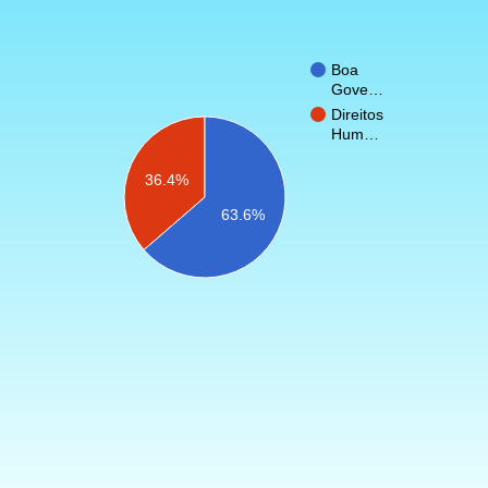
Boa
Gove…
Direitos
Hum…
36.4%
63.6%