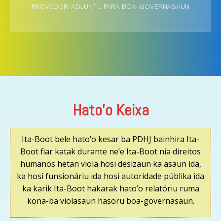
PROVEDOR-ADJUNTU PARA BOA-GOVERNASAUN
Hato'o Keixa
Ita-Boot bele hato’o kesar ba PDHJ bainhira Ita-
Boot fiar katak durante ne’e Ita-Boot nia direitos
humanos hetan viola hosi desizaun ka asaun ida,
ka hosi funsionáriu ida hosi autoridade públika ida
ka karik Ita-Boot hakarak hato’o relatóriu ruma
kona-ba violasaun hasoru boa-governasaun.