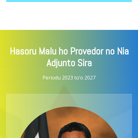
Hasoru Malu ho Provedor no Nia
Adjunto Sira
Periodu 2023 to’o 2027