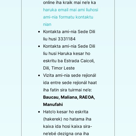
online iha kraik mai ne’e ka
haruka email mai ami liuhosi
ami-nia formatu kontaktu
nian
Kontakta ami-nia Sede Dili
liu husi 3331184
Kontakta ami-nia Sede Dili
liu husi Haruka kesar ho
eskritu ba Estrada Caicoli,
Dili, Timor Leste
Vizita ami-nia sede rejionál
ida entre sede rejionál haat
iha fatin sira tuirmai ne’e:
Baucau, Maliana, RAEOA,
Manufahi
Hato’o kesar ho eskrita
(hakerek) no hatama iha
kaixa ida hosi kaixa sira-
ne’ebé dezigna ona iha