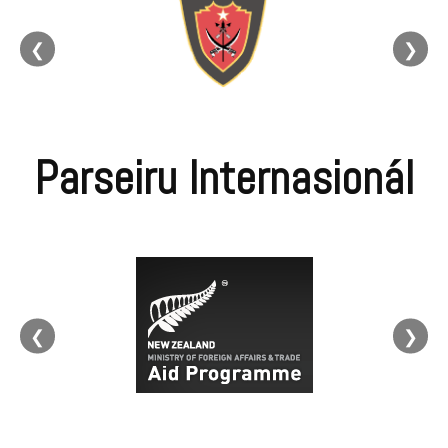
❮
❯
Parseiru Internasionál
❮
❯