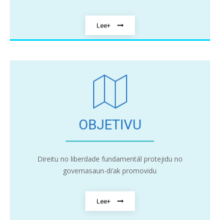
Lee+
OBJETIVU
Direitu no liberdade fundamentál protejidu no
governasaun-di’ak promovidu
Lee+