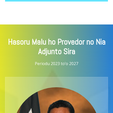
Hasoru Malu ho Provedor no Nia
Adjunto Sira
Periodu 2023 to’o 2027