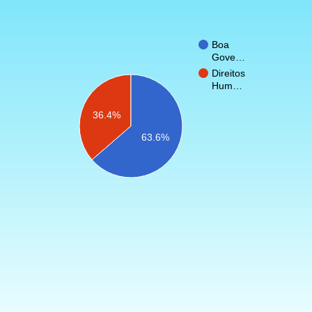
Boa
Gove…
Direitos
Hum…
36.4%
63.6%