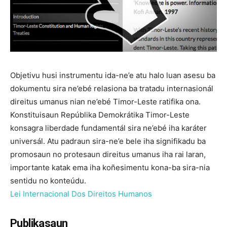
Objetivu husi instrumentu ida-ne’e atu halo luan asesu ba
dokumentu sira ne’ebé relasiona ba tratadu internasionál
direitus umanus nian ne’ebé Timor-Leste ratifika ona.
Konstituisaun Repúblika Demokrátika Timor-Leste
konsagra liberdade fundamentál sira ne’ebé iha karáter
universál. Atu padraun sira-ne’e bele iha signifikadu ba
promosaun no protesaun direitus umanus iha rai laran,
importante katak ema iha koñesimentu kona-ba sira-nia
sentidu no konteúdu.
Lei Internacional Dos Direitos Humanos
Publikasaun