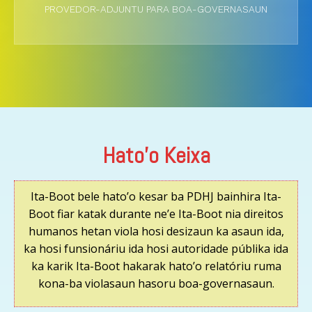
PROVEDOR-ADJUNTU PARA BOA-GOVERNASAUN
Hato'o Keixa
Ita-Boot bele hato’o kesar ba PDHJ bainhira Ita-
Boot fiar katak durante ne’e Ita-Boot nia direitos
humanos hetan viola hosi desizaun ka asaun ida,
ka hosi funsionáriu ida hosi autoridade públika ida
ka karik Ita-Boot hakarak hato’o relatóriu ruma
kona-ba violasaun hasoru boa-governasaun.