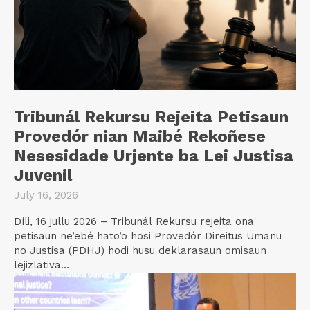
Tribunál Rekursu Rejeita Petisaun
Provedór nian Maibé Rekoñese
Nesesidade Urjente ba Lei Justisa
Juvenil
July 16, 2026
Díli, 16 jullu 2026 – Tribunál Rekursu rejeita ona
petisaun ne’ebé hato’o hosi Provedór Direitus Umanu
no Justisa (PDHJ) hodi husu deklarasaun omisaun
lejizlativa...