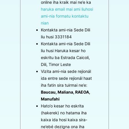
online iha kraik mai ne’e ka
haruka email mai ami liuhosi
ami-nia formatu kontaktu
nian
Kontakta ami-nia Sede Dili
liu husi 3331184
Kontakta ami-nia Sede Dili
liu husi Haruka kesar ho
eskritu ba Estrada Caicoli,
Dili, Timor Leste
Vizita ami-nia sede rejionál
ida entre sede rejionál haat
iha fatin sira tuirmai ne’e:
Baucau, Maliana, RAEOA,
Manufahi
Hato’o kesar ho eskrita
(hakerek) no hatama iha
kaixa ida hosi kaixa sira-
ne’ebé dezigna ona iha