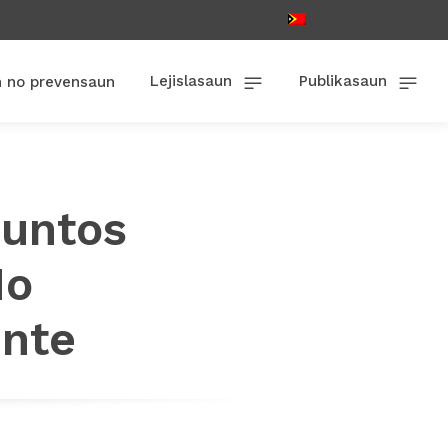
Lejislasaun
Publikasaun
n no prevensaun
juntos
Ho
ente