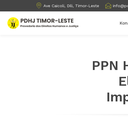
Ave Caicoli, Dili, Timor-Leste
info@pd
Kon
PPN H
E
Imp