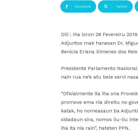
Facebook
Twitter
Dili : Iha loron 28 Fevereiru 20
Adjuntos mak hanesan Dr. Migue
Benicia Eriana Ximenes dos Rei
Presidente Parlamento Nasional 
nain rua ne’e atu bele servi nas
“Ofisialmente ita iha ona Prove
promove ema nia direitu no gove
katak, ho nomeasaun ba Adjuntu 
sidadaun sira, nomos liu-liu in
iha ita nia rain”, hateten PPN.