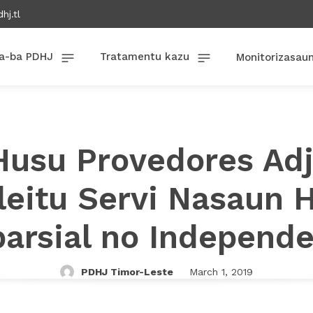
hj.tl
a-ba PDHJ
Tratamentu kazu
Monitorizasau
usu Provedores Ad
leitu Servi Nasaun 
arsial no Independ
PDHJ Timor-Leste
March 1, 2019