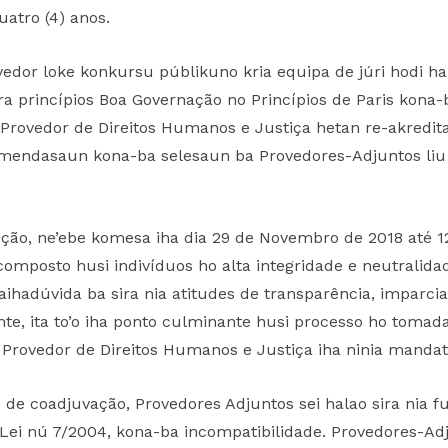
tro (4) anos.
edor loke konkursu públikuno kria equipa de júri hodi h
ra princípios Boa Governação no Princípios de Paris kona-
Provedor de Direitos Humanos e Justiça hetan re-akredit
ekomendasaun kona-ba selesaun ba Provedores-Adjuntos liu
ão, ne’ebe komesa iha dia 29 de Novembro de 2018 até 12 
 composto husi indivíduos ho alta integridade e neutralidad
aihadúvida ba sira nia atitudes de transparência, imparci
nte, ita to’o iha ponto culminante husi processo ho tomad
 Provedor de Direitos Humanos e Justiça iha ninia mandat
es de coadjuvação, Provedores Adjuntos sei halao sira n
da Lei nú 7/2004, kona-ba incompatibilidade. Provedores-Adj