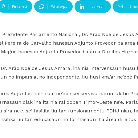
Pinterest
WhatsApp
Linkedin
Emai
19, Prezidente Parlamento Nasional, Dr. Arão Noé de Jesus
l Pereira de Carvalho hanesan Adjunto Provedor ba área 
s Magno hanesan Adjunta Provedor ba área Direitos Human
Dr. Arão Noé de Jesus Amaral iha nia intervensaun husu 
aun ho imparsial no independente, liu husi kna’ar ne’ebé P
dores Adjuntos nain rua, ne’ebé sei servisu hamutuk ho P
rnasaun diak iha ita nia rai doben Timor-Leste ne’e. Par
sira ne’e, sei fasilita liu tan funsionamentu PDHJ nian,
tensifika liu tan edukasaun no formasaun iha área direit