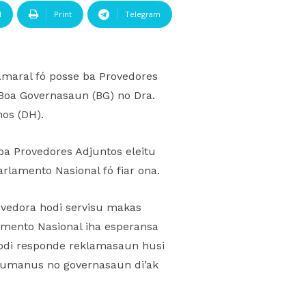
l
Print
Telegram
 Amaral fó posse ba Provedores
Boa Governasaun (BG) no Dra.
os (DH).
ba Provedores Adjuntos eleitu
arlamento Nasional fó fiar ona.
rovedora hodi servisu makas
lamento Nasional iha esperansa
 hodi responde reklamasaun husi
us umanus no governasaun di’ak