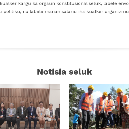
ualker kargu ka orgaun konstitusional seluk, labele envolv
u politiku, no labele manan salariu iha kualker organizmu
Notisia seluk