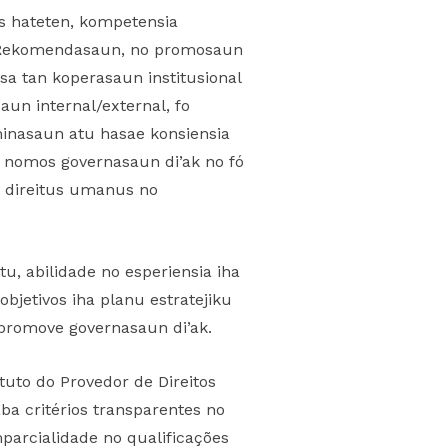
os hateten, kompetensia
o Rekomendasaun, no promosaun
rsa tan koperasaun institusional
un internal/external, fo
eminasaun atu hasae konsiensia
s nomos governasaun di’ak no fó
a direitus umanus no
, abilidade no esperiensia iha
bjetivos iha planu estratejiku
promove governasaun di’ak.
atuto do Provedor de Direitos
 critérios transparentes no
parcialidade no qualificações