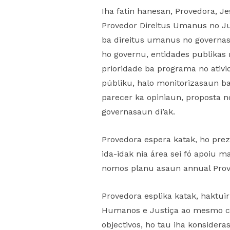
Iha fatin hanesan, Provedora, J
Provedor Direitus Umanus no J
ba direitus umanus no governasau
ho governu, entidades publikas 
prioridade ba programa no ativid
públiku, halo monitorizasaun b
parecer ka opiniaun, proposta 
governasaun di’ak.
Provedora espera katak, ho prez
ida-idak nia área sei fó apoiu 
nomos planu asaun annual Prove
Provedora esplika katak, haktuir
Humanos e Justiça ao mesmo co
objectivos, ho tau iha konsider