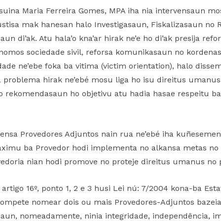
esuina Maria Ferreira Gomes, MPA iha nia intervensaun m
ustisa mak hanesan halo Investigasaun, Fiskalizasaun n
n di’ak. Atu hala’o kna’ar hirak ne’e ho di’ak presija refo
nomos sociedade sivil, reforsa komunikasaun no kordenasa
ade ne’ebe foka ba vitima (victim orientation), halo diss
a problema hirak ne’ebé mosu liga ho isu direitus umanu
no rekomendasaun ho objetivu atu hadia hasae respeitu b
ensa Provedores Adjuntos nain rua ne’ebé iha kuñesementu
maximu ba Provedor hodi implementa no alkansa metas no o
doria nian hodi promove no proteje direitus umanus no 
 artigo 16º, ponto 1, 2 e 3 husi Lei nú: 7/2004 kona-ba Est
mpete nomear dois ou mais Provedores-Adjuntos bazeiaba
asaun, nomeadamente, ninia integridade, independência, im