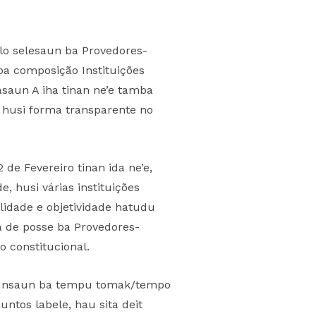
alo selesaun ba Provedores-
ba composição Instituições
asaun A iha tinan ne’e tamba
 husi forma transparente no
de Fevereiro tinan ida ne’e,
e, husi várias instituições
alidade e objetividade hatudu
a de posse ba Provedores-
o constitucional.
ia funsaun ba tempu tomak/tempo
untos labele, hau sita deit