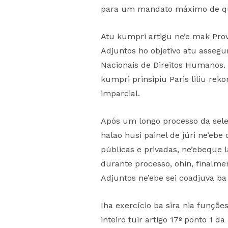
para um mandato máximo de qua
Atu kumpri artigu ne’e mak Prov
Adjuntos ho objetivo atu assegu
Nacionais de Direitos Humanos. 
kumpri prinsipiu Paris liliu r
imparcial.
Após um longo processo da seleç
halao husi painel de júri ne’ebe
públicas e privadas, ne’ebeque l
durante processo, ohin, finalme
Adjuntos ne’ebe sei coadjuva ba
Iha exercício ba sira nia funçõ
inteiro tuir artigo 17º ponto 1 