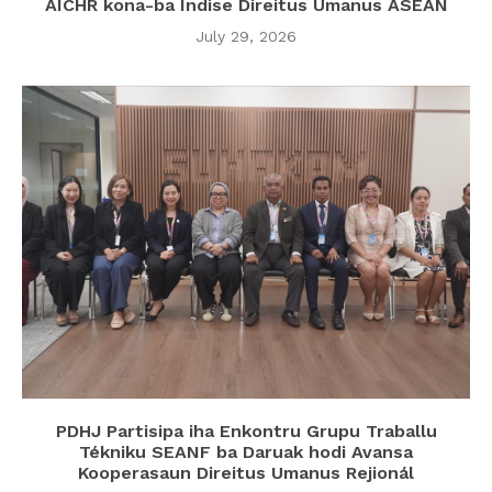
AICHR kona-ba Índise Direitus Umanus ASEAN
July 29, 2026
PDHJ Partisipa iha Enkontru Grupu Traballu
Tékniku SEANF ba Daruak hodi Avansa
Kooperasaun Direitus Umanus Rejionál