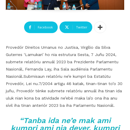
Facebook
Twitter
Provedór Direitos Umanus no Justisa, Virgílio da Silva
Guterres ‘Lamukan’ ho nia estrutura Sesta, 7 Juñu 2024,
submete relatóriu annuál 2023 ba Prezidente Parlamentu
Nasionál, Fernanda Lay, iha Sala audiénsia Parlamentu
Nasionál.
Submisaun relatóriu ne’e kumpri ba Estatútu
Provedór, Lei nu.7/2004 artigu 46 katak, tinan-tinan to’o 30
juñu, Provedór ténke submete relatóriu annuál iha tinan ida
uluk nian kona ba atividade ne’ebé maka la’o ona iha anu
sívil iha tinan anteriór 2023 ba iha Parlamentu Nasionál.
“Tanba ida ne’e mak ami
kumpri ami nia dever, kumpri