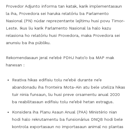
Provedor Adjunto informa tan katak, karik implementasaun
la iha, Provedora sei haruka relatóriu ba Parlamento
Nasional (PN) núdar reprezentante lejítimu husi povu Timor-
Leste. Ikus liu karik Parlamento Nasional la halo kazu
relasiona ho relatóriu husi Provedora, maka Provedora sei
anunsiu ba iha públiku.
Rekomendasaun jeral ne’ebé PDHJ hato’o ba MAP mak
hanesan :
Reativa hikas edifisiu tolu ne’ebé durante ne’e
abandonadu iha fronteira Mota-Ain atu bele uteliza hikas
tuir ninia funsaun, liu husi preve orsamentu anual 2020
ba reabilitasaun edifisiu tolu ne’ebé hetan estragus.
Konsidera iha Planu Asaun Anual (PAA) Ministério nian
hodi halo rekrutamentu ba funsionárius DNQB hodi bele
kontrola exportasaun no importasaun animal no plantas