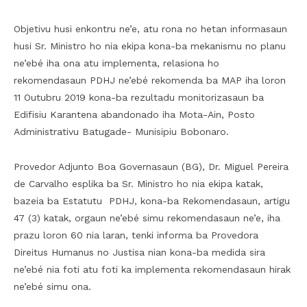
Objetivu husi enkontru ne’e, atu rona no hetan informasaun
husi Sr. Ministro ho nia ekipa kona-ba mekanismu no planu
ne’ebé iha ona atu implementa, relasiona ho
rekomendasaun PDHJ ne’ebé rekomenda ba MAP iha loron
11 Outubru 2019 kona-ba rezultadu monitorizasaun ba
Edifisiu Karantena abandonado iha Mota-Ain, Posto
Administrativu Batugade- Munisipiu Bobonaro.
Provedor Adjunto Boa Governasaun (BG), Dr. Miguel Pereira
de Carvalho esplika ba Sr. Ministro ho nia ekipa katak,
bazeia ba Estatutu PDHJ, kona-ba Rekomendasaun, artigu
47 (3) katak, orgaun ne’ebé simu rekomendasaun ne’e, iha
prazu loron 60 nia laran, tenki informa ba Provedora
Direitus Humanus no Justisa nian kona-ba medida sira
ne’ebé nia foti atu foti ka implementa rekomendasaun hirak
ne’ebé simu ona.