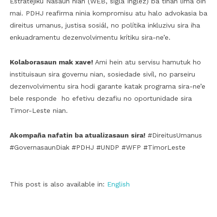
Estratéjiku Nasaun nian (WEB, sigla Ingléz) ba tinan lima oin
mai. PDHJ reafirma ninia kompromisu atu halo advokasia ba
direitus umanus, justisa sosiál, no polítika inkluzivu sira iha
enkuadramentu dezenvolvimentu krítiku sira-ne’e.
Kolaborasaun mak xave!
Ami hein atu servisu hamutuk ho
instituisaun sira governu nian, sosiedade sivíl, no parseiru
dezenvolvimentu sira hodi garante katak programa sira-ne’e
bele responde ho efetivu dezafiu no oportunidade sira
Timor-Leste nian.
Akompaña nafatin ba atualizasaun sira!
#DireitusUmanus
#GovernasaunDiak #PDHJ #UNDP #WFP #TimorLeste
This post is also available in:
English