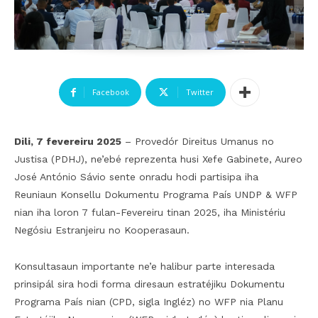
Facebook
Twitter
Dili, 7 fevereiru 2025
– Provedór Direitus Umanus no
Justisa (PDHJ), ne’ebé reprezenta husi Xefe Gabinete, Aureo
José António Sávio sente onradu hodi partisipa iha
Reuniaun Konsellu Dokumentu Programa País UNDP & WFP
nian iha loron 7 fulan-Fevereiru tinan 2025, iha Ministériu
Negósiu Estranjeiru no Kooperasaun.
Konsultasaun importante ne’e halibur parte interesada
prinsipál sira hodi forma diresaun estratéjiku Dokumentu
Programa País nian (CPD, sigla Ingléz) no WFP nia Planu