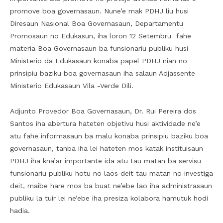
promove boa governasaun. Nune’e mak PDHJ liu husi
Diresaun Nasional Boa Governasaun, Departamentu
Promosaun no Edukasun, iha loron 12 Setembru fahe
materia Boa Governasaun ba funsionariu publiku husi
Ministerio da Edukasaun konaba papel PDHJ nian no
prinsipiu baziku boa governasaun iha salaun Adjassente
Ministerio Edukasaun Vila -Verde Dili.
Adjunto Provedor Boa Governasaun, Dr. Rui Pereira dos
Santos iha abertura hateten objetivu husi aktividade ne’e
atu fahe informasaun ba malu konaba prinsipiu baziku boa
governasaun, tanba iha lei hateten mos katak instituisaun
PDHJ iha kna’ar importante ida atu tau matan ba servisu
funsionariu publiku hotu no laos deit tau matan no investiga
deit, maibe hare mos ba buat ne’ebe lao iha administrasaun
publiku la tuir lei ne’ebe iha presiza kolabora hamutuk hodi
hadia.