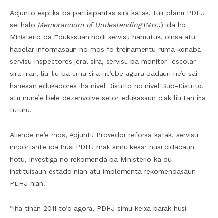
Adjunto esplika ba partisipantes sira katak, tuir planu PDHJ
sei halo
Memorandum of Undestending
(MoU) ida ho
Ministerio da Edukasuan hodi servisu hamutuk, oinsa atu
habelar informasaun no mos fo treinamentu ruma konaba
servisu inspectores jeral sira, servisu ba monitor escolar
sira nian, liu-liu ba ema sira ne’ebe agora dadaun ne’e sai
hanesan edukadores iha nivel Distrito no nivel Sub-Distrito,
atu nune’e bele dezenvolve setor edukasaun diak liu tan iha
futuru.
Aliende ne’e mos, Adjuntu Provedor reforsa katak, servisu
importante ida husi PDHJ mak simu kesar husi cidadaun
hotu, investiga no rekomenda ba Ministerio ka ou
instituisaun estado nian atu implementa rekomendasaun
PDHJ nian.
“Iha tinan 2011 to’o agora, PDHJ simu keixa barak husi