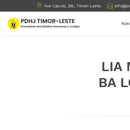
Ave Caicoli, Dili, Timor-Leste
info@pd
Kon
LIA
BA L