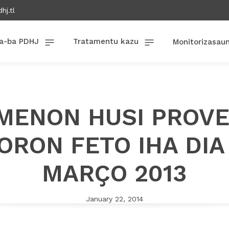
hj.tl
a-ba PDHJ
Tratamentu kazu
Monitorizasau
 MENON HUSI PROV
ORON FETO IHA DIA
MARÇO 2013
January 22, 2014