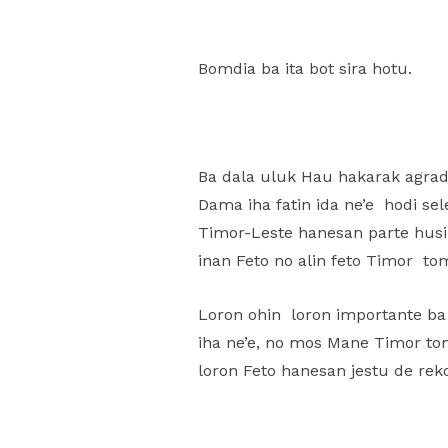
Bomdia ba ita bot sira hotu.
Ba dala uluk Hau hakarak agrade
Dama iha fatin ida ne’e hodi s
Timor-Leste hanesan parte husi
inan Feto no alin feto Timor tom
Loron ohin loron importante ba F
iha ne’e, no mos Mane Timor to
loron Feto hanesan jestu de rek