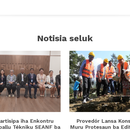
Notisia seluk
rtisipa iha Enkontru
Provedór Lansa Kon
ballu Tékniku SEANF ba
Muru Protesaun ba Edi