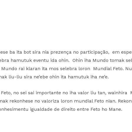
se ba ita bot sira nia prezença no participação, em espe
elebra hamutuk eventu ida ohin. Ohin iha Mundo tomak se
 Mundo rai klaran ita mos selebra loron Mundial Feto. N
ak liu-liu sira ne’ebe ohin ita hamutuk iha ne’e.
eto, no sei sai importante no iha valor liu tan, wainhira 
mak rekonhese no valoriza loron mundial Feto nian. Reko
onhesimentu igualdade de direito entre Feto ho Mane.