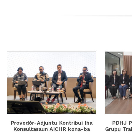
Provedór-Adjuntu Kontribui Iha
PDHJ Pa
Konsultasaun AICHR kona-ba
Grupu Tra