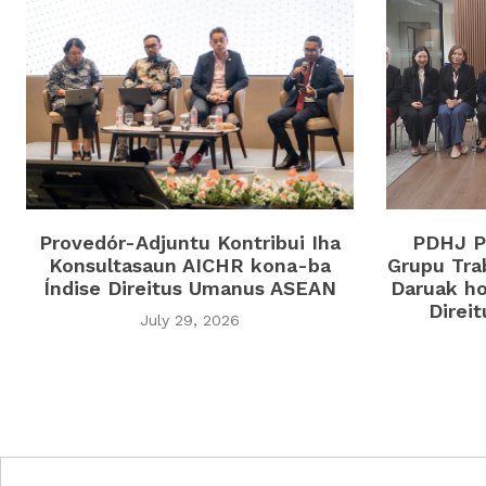
Provedór-Adjuntu Kontribui Iha
PDHJ Pa
Konsultasaun AICHR kona-ba
Grupu Tra
Índise Direitus Umanus ASEAN
Daruak ho
Direi
July 29, 2026