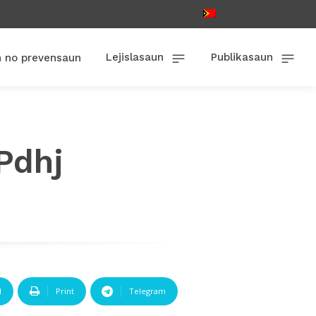
Lejislasaun
Publikasaun
n no prevensaun
Pdhj
l
Print
Telegram