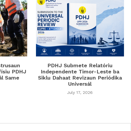
strusaun
PDHJ Submete Relatóriu
físiu PDHJ
Independente Timor-Leste ba
iál Same
Siklu Dahaat Revizaun Periódika
Universál
July 17, 2026