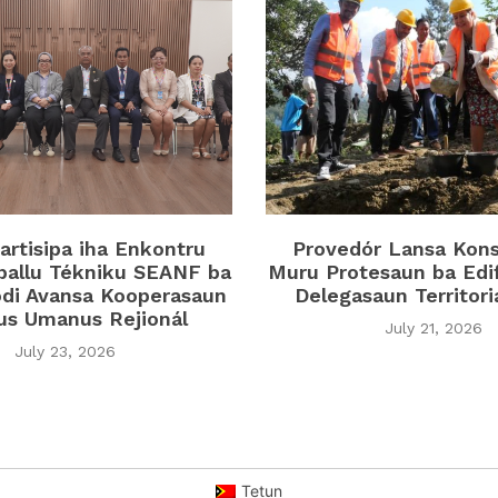
rtisipa iha Enkontru
Provedór Lansa Kon
ballu Tékniku SEANF ba
Muru Protesaun ba Edi
di Avansa Kooperasaun
Delegasaun Territor
tus Umanus Rejionál
July 21, 2026
July 23, 2026
Tetun