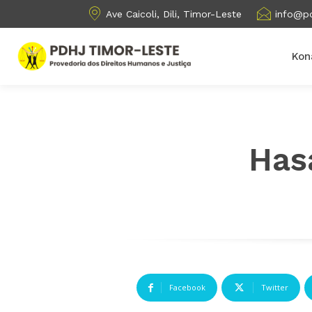
Ave Caicoli, Dili, Timor-Leste
info@pd
Kon
Has
Facebook
Twitter