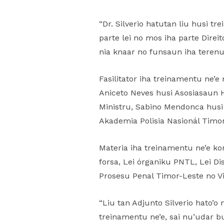
“Dr. Silverio hatutan liu husi
parte lei no mos iha parte Dire
nia knaar no funsaun iha terenu
Fasilitator iha treinamentu ne’
Aniceto Neves husi Asosiasaun 
Ministru, Sabino Mendonca husi
Akademia Polisia Nasionál Timo
Materia iha treinamentu ne’e ko
forsa, Lei órganiku PNTL, Lei Di
Prosesu Penal Timor-Leste no Vi
“Liu tan Adjunto Silverio hato’o
treinamentu ne’e, sai nu’udar bu