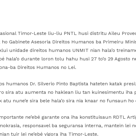
Nasional Timor-Leste liu-liu PNTL husi distritu Aileu Prov
ho Gabinete Asesoria Direitos Humanos ba Primeiru Minist
klui unidade direitos humanos UNMIT nian hala’o trein
bé hala’o durante loron tolu hahu husi 27 to’o 29 Agosto 
ona-ba Direitos Humanos no Lei.
tos humanos Dr. Silverio Pinto Baptista hateten katak pres
o sira atu aumenta no haklean liu tan kuinesimentu iha 
u nune’e sira bele hala’o sira nia knaar no funsaun ho di
importante ne’ebé garante ona iha konstituisaun RDTL Art
mokrasia, responsavel ba seguransa interna, mantein lei n
an tuir lei ne’ebé vigora iha Timor-Leste.