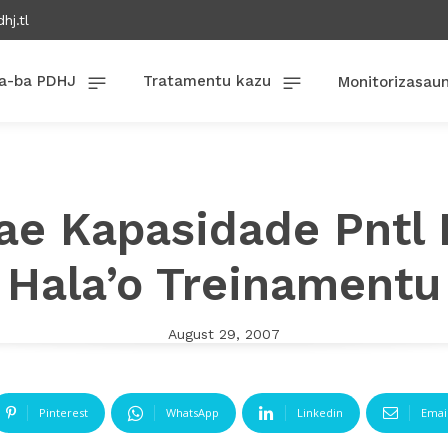
hj.tl
a-ba PDHJ
Tratamentu kazu
Monitorizasau
ae Kapasidade Pntl 
Hala’o Treinamentu
August 29, 2007
Pinterest
WhatsApp
Linkedin
Emai