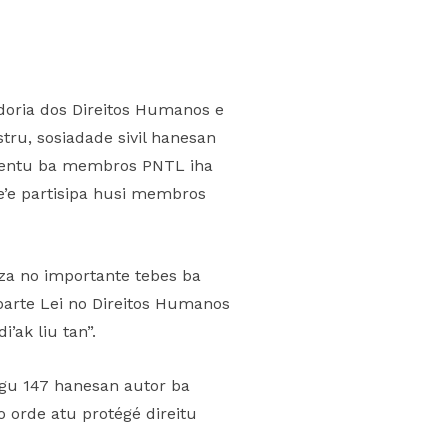
edoria dos Direitos Humanos e
ru, sosiadade sivil hanesan
amentu ba membros PNTL iha
ne’e partisipa husi membros
iza no importante tebes ba
parte Lei no Direitos Humanos
’ak liu tan”.
igu 147 hanesan autor ba
o orde atu protégé direitu