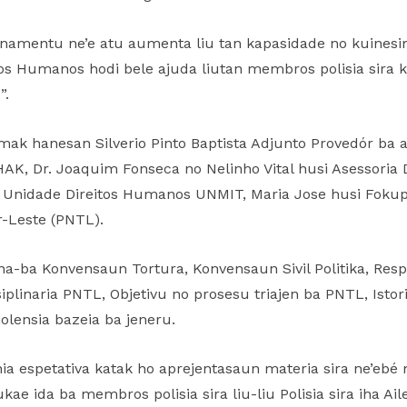
 treinamentu ne’e atu aumenta liu tan kapasidade no kuin
itos Humanos hodi bele ajuda liutan membros polisia sira k
”.
e mak hanesan Silverio Pinto Baptista Adjunto Provedór ba
HAK, Dr. Joaquim Fonseca no Nelinho Vital husi Asessoria
 Unidade Direitos Humanos UNMIT, Maria Jose husi Fokup
r-Leste (PNTL).
na-ba Konvensaun Tortura, Konvensaun Sivil Politika, Res
siplinaria PNTL, Objetivu no prosesu triajen ba PNTL, Isto
olensia bazeia ba jeneru.
 nia espetativa katak ho aprejentasaun materia sira ne’ebé 
kae ida ba membros polisia sira liu-liu Polisia sira iha A