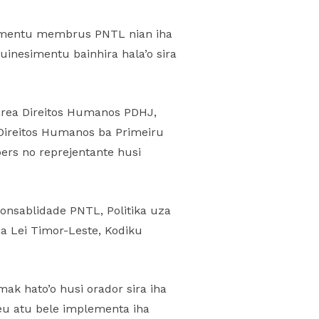
esimentu membrus PNTL nian iha
uinesimentu bainhira hala’o sira
 area Direitos Humanos PDHJ,
 Direitos Humanos ba Primeiru
ers no reprejentante husi
ponsablidade PNTL, Politika uza
ria Lei Timor-Leste, Kodiku
mak hato’o husi orador sira iha
ileu atu bele implementa iha