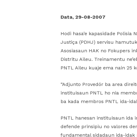
Data, 29-08-2007
Hodi hasa’e kapasidade Polisia 
Justiça (PDHJ) servisu hamutuk 
Asosiasaun HAK no Fokupers in
Distritu Aileu. Treinamentu ne’e
PNTL Aileu kuaje ema nain 25 k
“Adjunto Provedór ba area direi
instituisaun PNTL ho nia membr
ba kada membros PNTL ida-idak at
PNTL hanesan instituisaun ida 
defende prinsipiu no valores de
fundamental sidadaun ida-idak ni