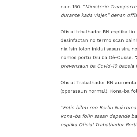
nain 150. “
Ministerio Transport
durante kada viajen” dehan offis
Ofisial trbalhador BN esplika l
desinfactan no termo scan bainh
nia isin lolon inklui sasan sir
nomos portu Dili ba Oé-Cusse.
“
prevensaun ba Covid-19 bazeia b
Ofisial Trabalhador BN aumenta 
(operasaun normal). Kona-ba foli
“
Folin bileti roo Berlin Nakroma
kona-ba folin sasan depende ba 
esplika Ofisial Trabalhador Berl