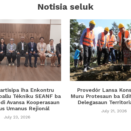
Notisia seluk
rtisipa iha Enkontru
Provedór Lansa Kon
ballu Tékniku SEANF ba
Muru Protesaun ba Edi
di Avansa Kooperasaun
Delegasaun Territor
tus Umanus Rejionál
July 21, 2026
July 23, 2026