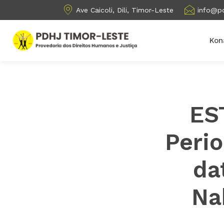
Ave Caicoli, Dili, Timor-Leste
info@pd
Kon
ES
Peri
da
Na