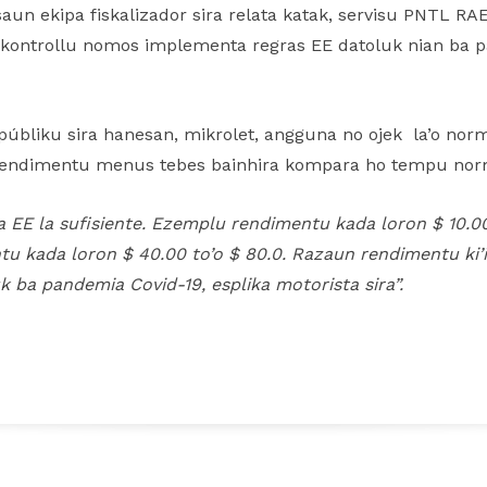
aun ekipa fiskalizador sira relata katak, servisu PNTL RA
o kontrollu nomos implementa regras EE datoluk nian ba pa
úbliku sira hanesan, mikrolet, angguna no ojek la’o norm
nia rendimentu menus tebes bainhira kompara ho tempu nor
a EE la suf
siente. Ezemplu rendimentu kada loron $ 10.0
u kada loron $ 40.00 to’o $ 80.0. Razaun rendimentu ki’i
uk
ba pandemia Covid-19, esplika motorista sira”.