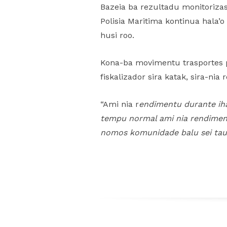
Bazeia ba rezultadu monitorizas
Polisia Maritima kontinua hala’
husi roo.
Kona-ba movimentu trasportes p
fiskalizador sira katak, sira-
“Ami nia r
endimentu durante ih
tempu normal ami nia rendiment
nomos komunidade balu sei
ta