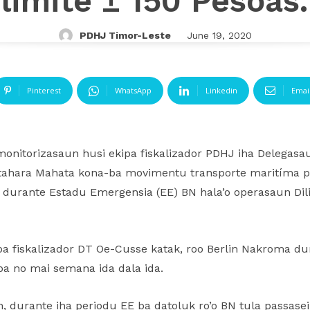
limite ± 150 Pesoas.
PDHJ Timor-Leste
June 19, 2020
Pinterest
WhatsApp
Linkedin
Emai
onitorizasaun husi ekipa fiskalizador PDHJ iha Delegasau
tahara Mahata kona-ba movimentu transporte maritíma p
tak, durante Estadu Emergensia (EE) BN hala’o operasaun Di
ba fiskalizador DT Oe-Cusse katak, roo Berlin Nakroma dur
ba no mai semana ida dala ida.
an, durante iha periodu EE ba datoluk ro’o BN tula passas