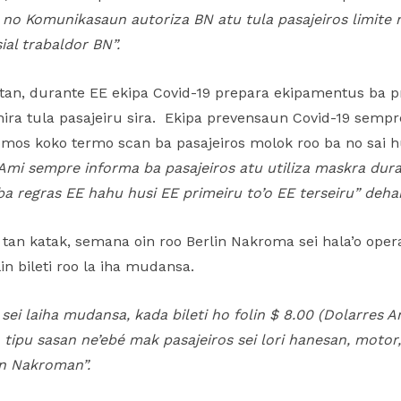
e no Komunikasaun autoriza BN atu tula pasajeiros limite
ial trabaldor BN”.
iu tan, durante EE ekipa Covid-19 prepara ekipamentus ba
ira tula pasajeiru sira. Ekipa prevensaun Covid-19 sempr
a nomos koko termo scan ba pasajeiros molok roo ba no sai 
Ami sempre informa ba pasajeiros atu utiliza maskra duran
a regras EE hahu husi EE primeiru to’o EE terseiru” deha
tan katak, semana oin roo Berlin Nakroma sei hala’o ope
n bileti roo la iha mudansa.
 sei laiha mudansa, kada bileti ho folin $ 8.00 (Dolarres
tipu sasan ne’ebé mak pasajeiros sei lori hanesan, motor,
in Nakroman”.