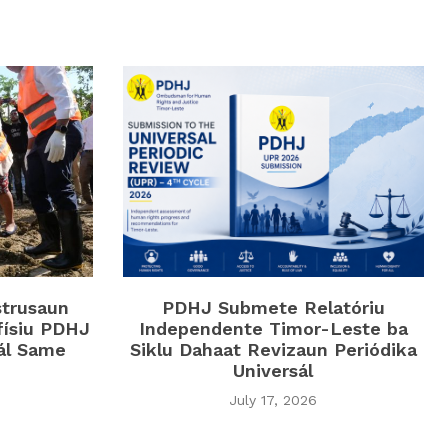
strusaun
PDHJ Submete Relatóriu
físiu PDHJ
Independente Timor-Leste ba
iál Same
Siklu Dahaat Revizaun Periódika
Universál
July 17, 2026