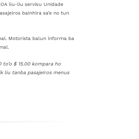
EOA liu-liu servisu Unidade
sajeiros bainhira sa’e no tun
al. Motorista balun informa ba
mal.
0 to’o $ 15.00 kompara ho
k liu tanba pasajeiros menus