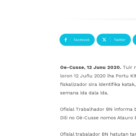
Facebook
Twitter
Oe-Cusse, 12 Junu 2020.
Tuir m
loron 12 Juñu 2020 iha
Portu Ki
fiskalizador sira identifika ka
semana ida dala ida.
Ofisial Trabalhador BN informa 
Dili no Oé-Cusse nomos Atauro 
Ofisial trabalador BN hatutan t