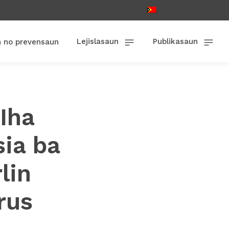
Lejislasaun
Publikasaun
n no prevensaun
Iha
ia ba
lin
rus