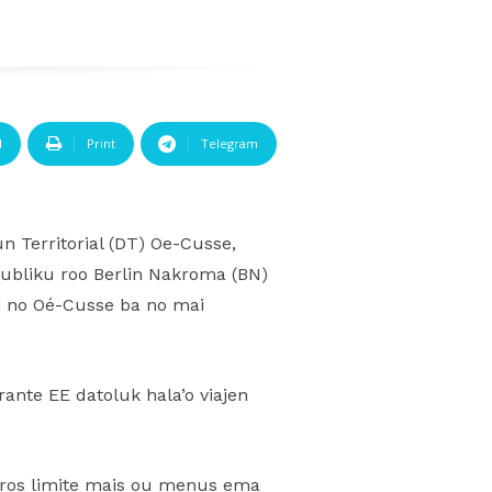
l
Print
Telegram
n Territorial (DT) Oe-Cusse,
ubliku roo Berlin Nakroma (BN)
li no Oé-Cusse ba no mai
ante EE datoluk hala’o viajen
eiros limite mais ou menus ema