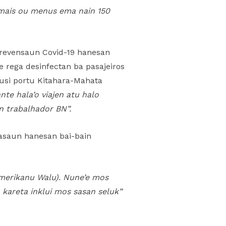
 mais ou menus ema nain 150
 prevensaun Covid-19 hanesan
e rega desinfectan ba pasajeiros
husi portu Kitahara-Mahata
te hala’o viajen atu halo
n trabalhador BN”.
rasaun hanesan bai-bain
 Amerikanu Walu). Nune’e mos
 kareta inklui mos sasan seluk”