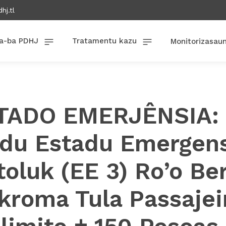
hj.tl
a-ba PDHJ
Tratamentu kazu
Monitorizasau
TADO EMERJÊNSIA: 
odu Estadu Emergens
toluk (EE 3) Ro’o Ber
kroma Tula Passajei