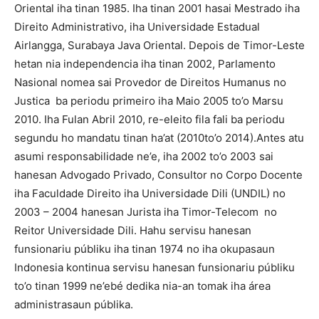
Oriental iha tinan 1985. Iha tinan 2001 hasai Mestrado iha
Direito Administrativo, iha Universidade Estadual
Airlangga, Surabaya Java Oriental. Depois de Timor-Leste
hetan nia independencia iha tinan 2002, Parlamento
Nasional nomea sai Provedor de Direitos Humanus no
Justica ba periodu primeiro iha Maio 2005 to’o Marsu
2010. Iha Fulan Abril 2010, re-eleito fila fali ba periodu
segundu ho mandatu tinan ha’at (2010to’o 2014).Antes atu
asumi responsabilidade ne’e, iha 2002 to’o 2003 sai
hanesan Advogado Privado, Consultor no Corpo Docente
iha Faculdade Direito iha Universidade Dili (UNDIL) no
2003 – 2004 hanesan Jurista iha Timor-Telecom no
Reitor Universidade Dili. Hahu servisu hanesan
funsionariu públiku iha tinan 1974 no iha okupasaun
Indonesia kontinua servisu hanesan funsionariu públiku
to’o tinan 1999 ne’ebé dedika nia-an tomak iha área
administrasaun públika.